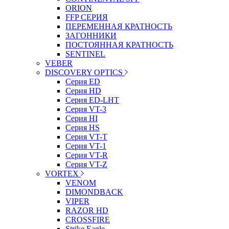
ORION
FFP СЕРИЯ
ПЕРЕМЕННАЯ КРАТНОСТЬ
ЗАГОННИКИ
ПОСТОЯННАЯ КРАТНОСТЬ
SENTINEL
VEBER
DISCOVERY OPTICS
Серия ED
Серия HD
Серия ED-LHT
Серия VT-3
Серия HI
Серия HS
Серия VT-T
Серия VT-1
Серия VT-R
Серия VT-Z
VORTEX
VENOM
DIMONDBACK
VIPER
RAZOR HD
CROSSFIRE
Strike Eagle