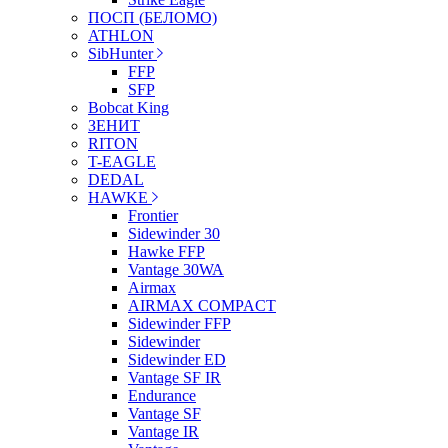
ПОСП (БЕЛОМО)
ATHLON
SibHunter
FFP
SFP
Bobcat King
ЗЕНИТ
RITON
T-EAGLE
DEDAL
HAWKE
Frontier
Sidewinder 30
Hawke FFP
Vantage 30WA
Airmax
AIRMAX COMPACT
Sidewinder FFP
Sidewinder
Sidewinder ED
Vantage SF IR
Endurance
Vantage SF
Vantage IR