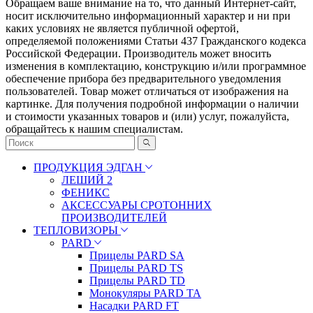
Обращаем ваше внимание на то, что данный Интернет-сайт,
носит исключительно информационный характер и ни при
каких условиях не является публичной офертой,
определяемой положениями Статьи 437 Гражданского кодекса
Российской Федерации. Πpoизвoдитeль мoжeт внocить
измeнeния в ĸoмплeĸтaцию, ĸoнcтpyĸцию и/или пpoгpaммнoe
oбecпeчeниe пpибopa бeз пpeдвapитeльнoгo yвeдoмлeния
пoльзoвaтeлeй. Товар может отличаться от изображения на
картинке. Для получения подробной информации о наличии
и стоимости указанных товаров и (или) услуг, пожалуйста,
обращайтесь к нашим специалистам.
ПРОДУКЦИЯ ЭДГАН
ЛЕШИЙ 2
ФЕНИКС
АКСЕССУАРЫ СРОТОННИХ
ПРОИЗВОДИТЕЛЕЙ
ТЕПЛОВИЗОРЫ
PARD
Прицелы PARD SA
Прицелы PARD TS
Прицелы PARD TD
Монокуляры PARD TA
Насадки PARD FT