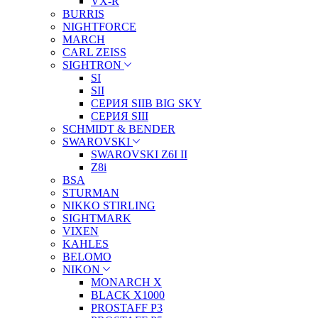
VX-R
BURRIS
NIGHTFORCE
MARCH
CARL ZEISS
SIGHTRON
SI
SII
СЕРИЯ SIIB BIG SKY
СЕРИЯ SIII
SCHMIDT & BENDER
SWAROVSKI
SWAROVSKI Z6I II
Z8i
BSA
STURMAN
NIKKO STIRLING
SIGHTMARK
VIXEN
KAHLES
BELOMO
NIKON
MONARCH X
BLACK X1000
PROSTAFF P3