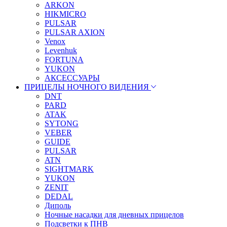
ARKON
HIKMICRO
PULSAR
PULSAR AXION
Venox
Levenhuk
FORTUNA
YUKON
АКСЕССУАРЫ
ПРИЦЕЛЫ НОЧНОГО ВИДЕНИЯ
DNT
PARD
ATAK
SYTONG
VEBER
GUIDE
PULSAR
ATN
SIGHTMARK
YUKON
ZENIT
DEDAL
Диполь
Ночные насадки для дневных прицелов
Подсветки к ПНВ