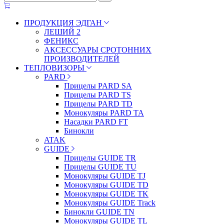
ПРОДУКЦИЯ ЭДГАН
ЛЕШИЙ 2
ФЕНИКС
АКСЕССУАРЫ СРОТОННИХ
ПРОИЗВОДИТЕЛЕЙ
ТЕПЛОВИЗОРЫ
PARD
Прицелы PARD SA
Прицелы PARD TS
Прицелы PARD TD
Монокуляры PARD TA
Насадки PARD FT
Бинокли
ATAK
GUIDE
Прицелы GUIDE TR
Прицелы GUIDE TU
Монокуляры GUIDE TJ
Монокуляры GUIDE TD
Монокуляры GUIDE TK
Монокуляры GUIDE Track
Бинокли GUIDE TN
Монокуляры GUIDE TL