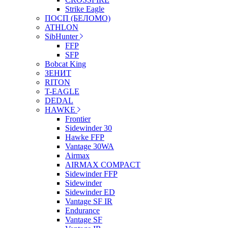
Strike Eagle
ПОСП (БЕЛОМО)
ATHLON
SibHunter
FFP
SFP
Bobcat King
ЗЕНИТ
RITON
T-EAGLE
DEDAL
HAWKE
Frontier
Sidewinder 30
Hawke FFP
Vantage 30WA
Airmax
AIRMAX COMPACT
Sidewinder FFP
Sidewinder
Sidewinder ED
Vantage SF IR
Endurance
Vantage SF