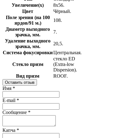
Увеличение(x)
8х56.
Цвет
Чёрный.
Поле зрения (на 100
108.
ярдов/91 м.)
Диаметр выходного
7.
зрачка, мм.
Удаление выходного
20,5.
зрачка, мм.
Система фокусировки
Центральная.
стекло ED
Стекло призм
(Extra-low
Dispersion).
Вид призм
ROOF.
Оставить отзыв
Имя
*
E-mail
*
Сообщение
*
Капча
*