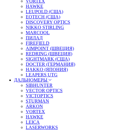
VORTEX
HAWKE
LEUPOLD (США)
EOTECH (США)
DISCOVERY OPTICS
NIKKO STIRLING
MARCOOL
ПИЛАД
FIREFIELD
AIMPOINT (ШВЕЦИЯ)
REDRING (ШВЕЦИЯ)
SIGHTMARK (США)
DOCTER (ГЕРМАНИЯ)
HAKKO (ЯПОНИЯ)
LEAPERS UTG
ДАЛЬНОМЕРЫ
SIBHUNTER
VECTOR OPTICS
VICTOPTICS
STURMAN
ARKON
VORTEX
HAWKE
LEICA
LASERWORKS