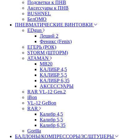
Подсветки к ПНВ
Аксессуары к ПНВ
BUSHNEL
БелОМО
ПНЕВМАТИЧЕСКИЕ ВИНТОВКИ
EDgun
Леший 2
Феникс (Fenix)
ЕГЕРЬ (РОК)
STORM (ШТОРМ)
ATAMAN
МВ20
КАЛИБР 4,5
КАЛИБР 5,5
КАЛИБР 6,35
АКСЕССУАРЫ
RAR VL-12 Gen.2
iBon
VL-12 GeBon
RAR
Калибр 4,5
Калибр 5,5
Калибр 6,35
Gorilla
БАЛЛОНЫ/КОМПРЕССОРЫ/ЗС/ШТУЦЕРЫ