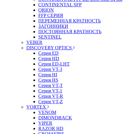
CONTINENTAL SFP
ORION
FFP СЕРИЯ
ПЕРЕМЕННАЯ КРАТНОСТЬ
ЗАГОННИКИ
ПОСТОЯННАЯ КРАТНОСТЬ
SENTINEL
VEBER
DISCOVERY OPTICS
Серия ED
Серия HD
Серия ED-LHT
Серия VT-3
Серия HI
Серия HS
Серия VT-T
Серия VT-1
Серия VT-R
Серия VT-Z
VORTEX
VENOM
DIMONDBACK
VIPER
RAZOR HD
CROSSFIRE