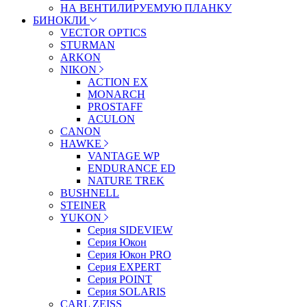
НА ВЕНТИЛИРУЕМУЮ ПЛАНКУ
БИНОКЛИ
VECTOR OPTICS
STURMAN
ARKON
NIKON
ACTION EX
MONARCH
PROSTAFF
ACULON
CANON
HAWKE
VANTAGE WP
ENDURANCE ED
NATURE TREK
BUSHNELL
STEINER
YUKON
Серия SIDEVIEW
Серия Юкон
Серия Юкон PRO
Серия EXPERT
Серия POINT
Серия SOLARIS
CARL ZEISS