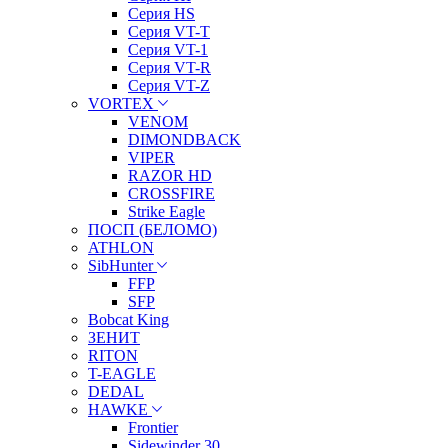
Серия HS
Серия VT-T
Серия VT-1
Серия VT-R
Серия VT-Z
VORTEX
VENOM
DIMONDBACK
VIPER
RAZOR HD
CROSSFIRE
Strike Eagle
ПОСП (БЕЛОМО)
ATHLON
SibHunter
FFP
SFP
Bobcat King
ЗЕНИТ
RITON
T-EAGLE
DEDAL
HAWKE
Frontier
Sidewinder 30