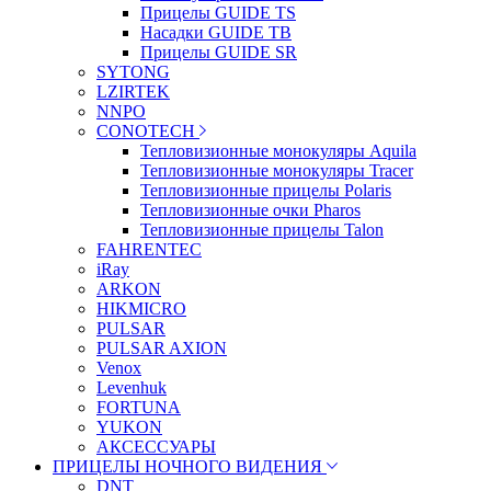
Прицелы GUIDE TS
Насадки GUIDE TB
Прицелы GUIDE SR
SYTONG
LZIRTEK
NNPO
CONOTECH
Тепловизионные монокуляры Aquila
Тепловизионные монокуляры Tracer
Тепловизионные прицелы Polaris
Тепловизионные очки Pharos
Тепловизионные прицелы Talon
FAHRENTEC
iRay
ARKON
HIKMICRO
PULSAR
PULSAR AXION
Venox
Levenhuk
FORTUNA
YUKON
АКСЕССУАРЫ
ПРИЦЕЛЫ НОЧНОГО ВИДЕНИЯ
DNT