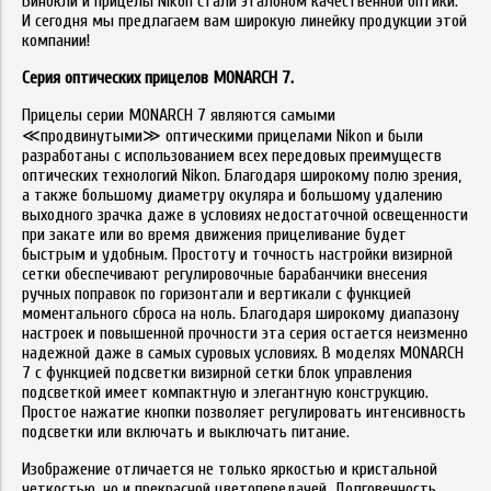
Бинокли и прицелы Nikon стали эталоном качественной оптики.
И сегодня мы предлагаем вам широкую линейку продукции этой
компании!
Серия оптических прицелов
MONARCH
7
.
Прицелы серии MONARCH 7 являются самыми
≪продвинутыми≫ оптическими прицелами Nikon и были
разработаны с использованием всех передовых преимуществ
оптических технологий Nikon. Благодаря широкому полю зрения,
а также большому диаметру окуляра и большому удалению
выходного зрачка даже в условиях недостаточной освещенности
при закате или во время движения прицеливание будет
быстрым и удобным. Простоту и точность настройки визирной
сетки обеспечивают регулировочные барабанчики внесения
ручных поправок по горизонтали и вертикали с функцией
моментального сброса на ноль. Благодаря широкому диапазону
настроек и повышенной прочности эта серия остается неизменно
надежной даже в самых суровых условиях. В моделях MONARCH
7 с функцией подсветки визирной сетки блок управления
подсветкой имеет компактную и элегантную конструкцию.
Простое нажатие кнопки позволяет регулировать интенсивность
подсветки или включать и выключать питание.
Изображение отличается не только яркостью и кристальной
четкостью, но и прекрасной цветопередачей. Долговечность