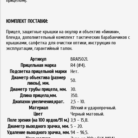
прицелом).
КОМПЛЕКТ ПОСТАВКИ:
Прицел, защитные крышки на окуляр и объектив «бикини»,
бленда, дополнительный комплект тактических барабанчиков с
крышками, салфетка для очистки оптики, инструкция по
эксплуатации, гарантийный талон.
Артикул
BRA15021.
Прицельная марка
R4 (#4).
Подсветка прицельной марки
Нет.
Диаметр объектива (размер
50.
линзы), мм.
Диаметр трубы прицела, мм.
30.
Длина прицела,мм.
350.
Диапазон увеличения,крат.
2,5 - 10.
Материал
Лёгкий и ударопрочный.
Цвет
Черный матовый.
Поле зрения (на 100 ярдов/91 м.)
3,9 – 15,8.
Диаметр выходного зрачка, мм.
5 - 20.
Удаление выходного зрачка, мм.
94 – 96,5.