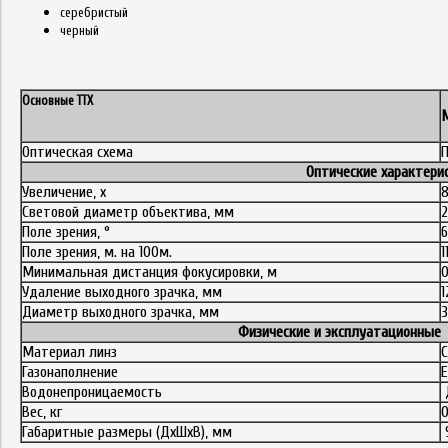
серебристый
черный
Основные ТТХ
Оптическая схема
П
Оптические характери
Увеличение, x
Световой диаметр объектива, мм
2
Поле зрения, °
6
Поле зрения, м. на 100м.
1
Минимальная дистанция фокусировки, м
0
Удаление выходного зрачка, мм
1
Диаметр выходного зрачка, мм
3
Физические и эксплуатационные
Материал линз
Газонаполнение
Е
Водонепроницаемость
Вес, кг
0
Габаритные размеры (ДхШхВ), мм
9