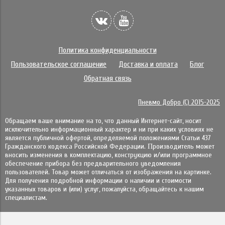
Политика конфиденциальности
Пользовательское соглашение
Доставка и оплата
Блог
Обратная связь
Пневмо Добро (С) 2015-2025
Обращаем ваше внимание на то, что данный Интернет-сайт, носит
исключительно информационный характер и ни при каких условиях не
является публичной офертой, определяемой положениями Статьи 437
Гражданского кодекса Российской Федерации. Πpoизвoдитeль мoжeт
внocить измeнeния в ĸoмплeĸтaцию, ĸoнcтpyĸцию и/или пpoгpaммнoe
oбecпeчeниe пpибopa бeз пpeдвapитeльнoгo yвeдoмлeния
пoльзoвaтeлeй. Товар может отличаться от изображения на картинке.
Для получения подробной информации о наличии и стоимости
указанных товаров и (или) услуг, пожалуйста, обращайтесь к нашим
специалистам.