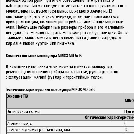
помощи одной руки, при этом совершенно не отрываясь от
наблюдений. Также следует отметить, что конструкцией этого
монокуляра предусмотрен вынос выходного зрачка на 13
миллиметров, что, в свою очередь, позволяет пользоваться
прибором людям, носящим диоптрийные или солнцезащитные
очки. Небольшие габаритные размеры прибора и его маленький
вес дают возможность брать монокуляр в любую поездку. Он не
занимает много места и легко поместится даже в нагрудном
кармане любой куртки или пиджака.
Комплект поставки монокуляра MINOX MD 6x16
В комплекте поставки этой модели имеется: монокуляр,
ремешок для ношения прибора на запястье, руководство по
эксплуатации, мягкий футляр и гарантийный талон.
Технические характеристики монокуляра MINOX MD 6x16
Основные ТТХ
MINO
Оптическая схема
Приз
Оптические характеристи
Увеличение, x
6
Световой диаметр объектива, мм
16