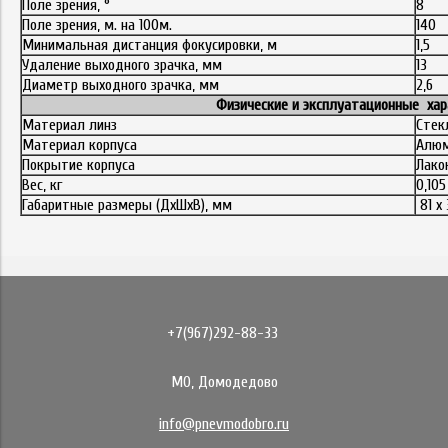
Поле зрения, °
8
Поле зрения, м. на 100м.
140
Минимальная дистанция фокусировки, м
1,5
Удаление выходного зрачка, мм
13
Диаметр выходного зрачка, мм
2,6
Физические и эксплуатационные хар
Материал линз
Стек
Материал корпуса
Алюм
Покрытие корпуса
Лако
Вес, кг
0,105
Габаритные размеры (ДхШхВ), мм
81 х 
+7(967)292-88-33
МО, Домодедово
info@pnevmodobro.ru