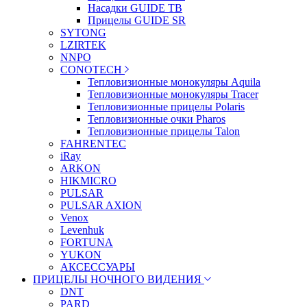
Насадки GUIDE TB
Прицелы GUIDE SR
SYTONG
LZIRTEK
NNPO
CONOTECH
Тепловизионные монокуляры Aquila
Тепловизионные монокуляры Tracer
Тепловизионные прицелы Polaris
Тепловизионные очки Pharos
Тепловизионные прицелы Talon
FAHRENTEC
iRay
ARKON
HIKMICRO
PULSAR
PULSAR AXION
Venox
Levenhuk
FORTUNA
YUKON
АКСЕССУАРЫ
ПРИЦЕЛЫ НОЧНОГО ВИДЕНИЯ
DNT
PARD