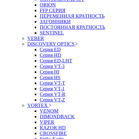
ORION
FFP СЕРИЯ
ПЕРЕМЕННАЯ КРАТНОСТЬ
ЗАГОННИКИ
ПОСТОЯННАЯ КРАТНОСТЬ
SENTINEL
VEBER
DISCOVERY OPTICS
Серия ED
Серия HD
Серия ED-LHT
Серия VT-3
Серия HI
Серия HS
Серия VT-T
Серия VT-1
Серия VT-R
Серия VT-Z
VORTEX
VENOM
DIMONDBACK
VIPER
RAZOR HD
CROSSFIRE
Strike Eagle