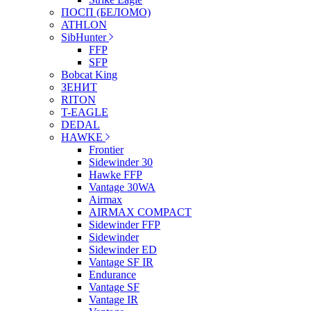
ПОСП (БЕЛОМО)
ATHLON
SibHunter
FFP
SFP
Bobcat King
ЗЕНИТ
RITON
T-EAGLE
DEDAL
HAWKE
Frontier
Sidewinder 30
Hawke FFP
Vantage 30WA
Airmax
AIRMAX COMPACT
Sidewinder FFP
Sidewinder
Sidewinder ED
Vantage SF IR
Endurance
Vantage SF
Vantage IR