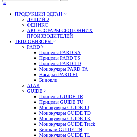
ПРОДУКЦИЯ ЭДГАН
ЛЕШИЙ 2
ФЕНИКС
АКСЕССУАРЫ СРОТОННИХ
ПРОИЗВОДИТЕЛЕЙ
ТЕПЛОВИЗОРЫ
PARD
Прицелы PARD SA
Прицелы PARD TS
Прицелы PARD TD
Монокуляры PARD TA
Насадки PARD FT
Бинокли
ATAK
GUIDE
Прицелы GUIDE TR
Прицелы GUIDE TU
Монокуляры GUIDE TJ
Монокуляры GUIDE TD
Монокуляры GUIDE TK
Монокуляры GUIDE Track
Бинокли GUIDE TN
Монокуляры GUIDE TL