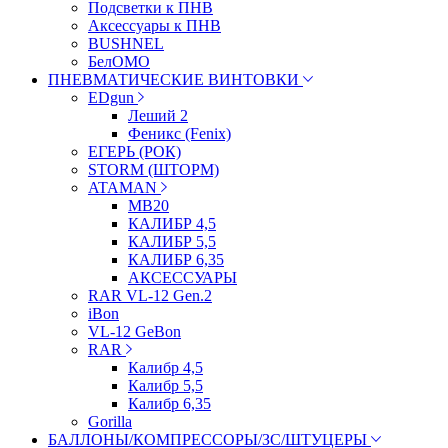
Подсветки к ПНВ
Аксессуары к ПНВ
BUSHNEL
БелОМО
ПНЕВМАТИЧЕСКИЕ ВИНТОВКИ
EDgun
Леший 2
Феникс (Fenix)
ЕГЕРЬ (РОК)
STORM (ШТОРМ)
ATAMAN
МВ20
КАЛИБР 4,5
КАЛИБР 5,5
КАЛИБР 6,35
АКСЕССУАРЫ
RAR VL-12 Gen.2
iBon
VL-12 GeBon
RAR
Калибр 4,5
Калибр 5,5
Калибр 6,35
Gorilla
БАЛЛОНЫ/КОМПРЕССОРЫ/ЗС/ШТУЦЕРЫ