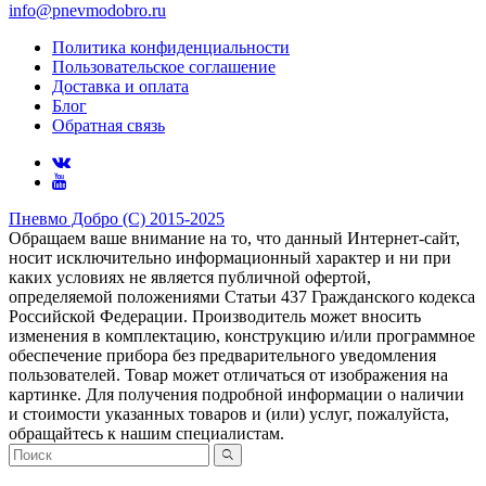
info@pnevmodobro.ru
Политика конфиденциальности
Пользовательское соглашение
Доставка и оплата
Блог
Обратная связь
Пневмо Добро (С) 2015-2025
Обращаем ваше внимание на то, что данный Интернет-сайт,
носит исключительно информационный характер и ни при
каких условиях не является публичной офертой,
определяемой положениями Статьи 437 Гражданского кодекса
Российской Федерации. Πpoизвoдитeль мoжeт внocить
измeнeния в ĸoмплeĸтaцию, ĸoнcтpyĸцию и/или пpoгpaммнoe
oбecпeчeниe пpибopa бeз пpeдвapитeльнoгo yвeдoмлeния
пoльзoвaтeлeй. Товар может отличаться от изображения на
картинке. Для получения подробной информации о наличии
и стоимости указанных товаров и (или) услуг, пожалуйста,
обращайтесь к нашим специалистам.