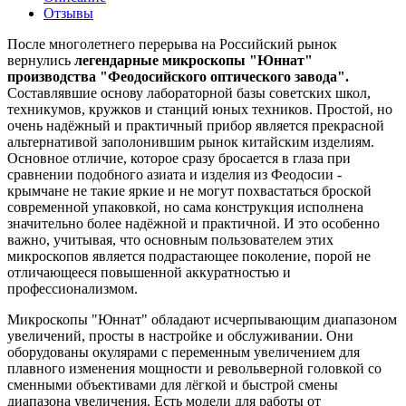
Отзывы
После многолетнего перерыва на Российский рынок
вернулись
легендарные микроскопы "Юннат"
производства "Феодосийского оптического завода".
Составлявшие основу лабораторной базы советских школ,
техникумов, кружков и станций юных техников. Простой, но
очень надёжный и практичный прибор является прекрасной
альтернативой заполонившим рынок китайским изделиям.
Основное отличие, которое сразу бросается в глаза при
сравнении подобного азиата и изделия из Феодосии -
крымчане не такие яркие и не могут похвастаться броской
современной упаковкой, но сама конструкция исполнена
значительно более надёжной и практичной. И это особенно
важно, учитывая, что основным пользователем этих
микроскопов является подрастающее поколение, порой не
отличающееся повышенной аккуратностью и
профессионализмом.
Микроскопы "Юннат" обладают исчерпывающим диапазоном
увеличений, просты в настройке и обслуживании. Они
оборудованы окулярами с переменным увеличением для
плавного изменения мощности и револьверной головкой со
сменными объективами для лёгкой и быстрой смены
диапазона увеличения. Есть модели для работы от