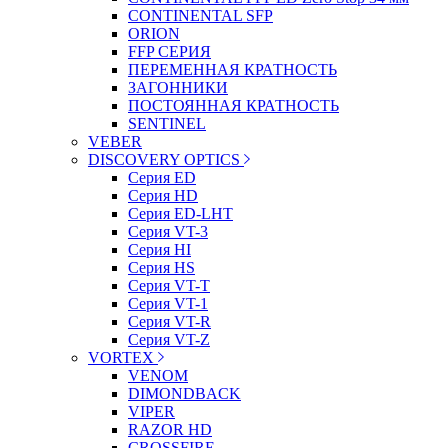
CONTINENTAL SFP
ORION
FFP СЕРИЯ
ПЕРЕМЕННАЯ КРАТНОСТЬ
ЗАГОННИКИ
ПОСТОЯННАЯ КРАТНОСТЬ
SENTINEL
VEBER
DISCOVERY OPTICS
Серия ED
Серия HD
Серия ED-LHT
Серия VT-3
Серия HI
Серия HS
Серия VT-T
Серия VT-1
Серия VT-R
Серия VT-Z
VORTEX
VENOM
DIMONDBACK
VIPER
RAZOR HD
CROSSFIRE