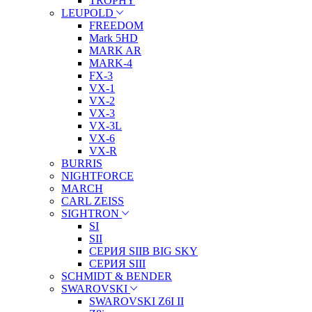
TROPHY
LEUPOLD
FREEDOM
Mark 5HD
MARK AR
MARK-4
FX-3
VX-1
VX-2
VX-3
VX-3L
VX-6
VX-R
BURRIS
NIGHTFORCE
MARCH
CARL ZEISS
SIGHTRON
SI
SII
СЕРИЯ SIIB BIG SKY
СЕРИЯ SIII
SCHMIDT & BENDER
SWAROVSKI
SWAROVSKI Z6I II