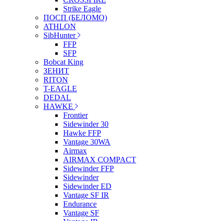
Strike Eagle
ПОСП (БЕЛОМО)
ATHLON
SibHunter
FFP
SFP
Bobcat King
ЗЕНИТ
RITON
T-EAGLE
DEDAL
HAWKE
Frontier
Sidewinder 30
Hawke FFP
Vantage 30WA
Airmax
AIRMAX COMPACT
Sidewinder FFP
Sidewinder
Sidewinder ED
Vantage SF IR
Endurance
Vantage SF