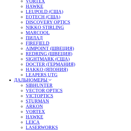
VORTEX
HAWKE
LEUPOLD (США)
EOTECH (США)
DISCOVERY OPTICS
NIKKO STIRLING
MARCOOL
ПИЛАД
FIREFIELD
AIMPOINT (ШВЕЦИЯ)
REDRING (ШВЕЦИЯ)
SIGHTMARK (США)
DOCTER (ГЕРМАНИЯ)
HAKKO (ЯПОНИЯ)
LEAPERS UTG
ДАЛЬНОМЕРЫ
SIBHUNTER
VECTOR OPTICS
VICTOPTICS
STURMAN
ARKON
VORTEX
HAWKE
LEICA
LASERWORKS