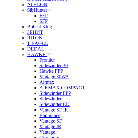
ATHLON
SibHunter
FFP
SFP
Bobcat King
ЗЕНИТ
RITON
T-EAGLE
DEDAL
HAWKE
Frontier
Sidewinder 30
Hawke FFP
Vantage 30WA
Airmax
AIRMAX COMPACT
Sidewinder FFP
Sidewinder
Sidewinder ED
Vantage SF IR
Endurance
Vantage SF
Vantage IR
Vantage
Crossbow