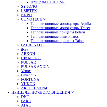
Прицелы GUIDE SR
SYTONG
LZIRTEK
NNPO
CONOTECH
Тепловизионные монокуляры Aquila
Тепловизионные монокуляры Tracer
Тепловизионные прицелы Polaris
Тепловизионные очки Pharos
Тепловизионные прицелы Talon
FAHRENTEC
iRay
ARKON
HIKMICRO
PULSAR
PULSAR AXION
Venox
Levenhuk
FORTUNA
YUKON
АКСЕССУАРЫ
ПРИЦЕЛЫ НОЧНОГО ВИДЕНИЯ
DNT
PARD
ATAK