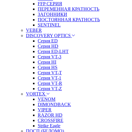
FFP СЕРИЯ
ПЕРЕМЕННАЯ КРАТНОСТЬ
ЗАГОННИКИ
ПОСТОЯННАЯ КРАТНОСТЬ
SENTINEL
VEBER
DISCOVERY OPTICS
Серия ED
Серия HD
Серия ED-LHT
Серия VT-3
Серия HI
Серия HS
Серия VT-T
Серия VT-1
Серия VT-R
Серия VT-Z
VORTEX
VENOM
DIMONDBACK
VIPER
RAZOR HD
CROSSFIRE
Strike Eagle
ПОСП (БЕЛОМО)