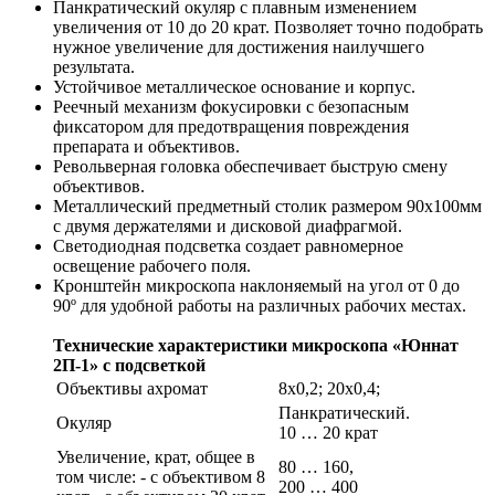
Панкратический окуляр с плавным изменением
увеличения от 10 до 20 крат. Позволяет точно подобрать
нужное увеличение для достижения наилучшего
результата.
Устойчивое металлическое основание и корпус.
Реечный механизм фокусировки с безопасным
фиксатором для предотвращения повреждения
препарата и объективов.
Револьверная головка обеспечивает быструю смену
объективов.
Металлический предметный столик размером 90х100мм
с двумя держателями и дисковой диафрагмой.
Светодиодная подсветка создает равномерное
освещение рабочего поля.
Кронштейн микроскопа наклоняемый на угол от 0 до
90º для удобной работы на различных рабочих местах.
Технические характеристики микроскопа «Юннат
2П-1» с подсветкой
Объективы ахромат
8х0,2; 20х0,4;
Панкратический.
Окуляр
10 … 20 крат
Увеличение, крат, общее в
80 … 160,
том числе: - с объективом 8
200 … 400