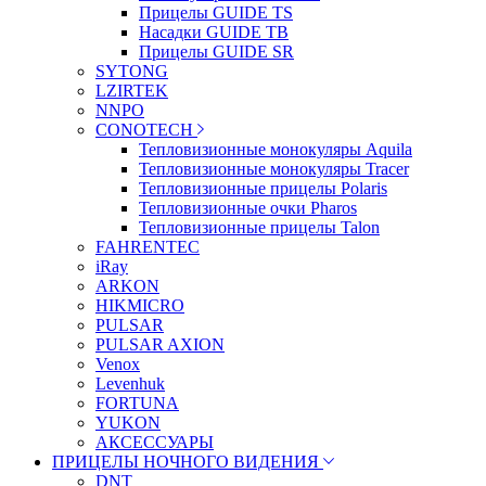
Прицелы GUIDE TS
Насадки GUIDE TB
Прицелы GUIDE SR
SYTONG
LZIRTEK
NNPO
CONOTECH
Тепловизионные монокуляры Aquila
Тепловизионные монокуляры Tracer
Тепловизионные прицелы Polaris
Тепловизионные очки Pharos
Тепловизионные прицелы Talon
FAHRENTEC
iRay
ARKON
HIKMICRO
PULSAR
PULSAR AXION
Venox
Levenhuk
FORTUNA
YUKON
АКСЕССУАРЫ
ПРИЦЕЛЫ НОЧНОГО ВИДЕНИЯ
DNT