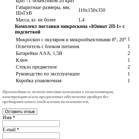
крат - с объективом 20 крат
Габаритные размеры, мм,
110х150х350
ШхГхВ
Масса, кг. не более
1,4
Комплект поставки микроскопа «Юннат 2П-1» с
подсветкой
х
х
1
Микроскоп с окуляром и микрообъективами 8
, 20
Осветитель с блоком питания
1
Батарейки ААА, 1,5В
2
Ключ
1
Стекло предметное
2
Руководство по эксплуатации
1
Коробка упаковочная
1
Производитель может вносить изменения в комплектацию,
конструкцию и/или программное обеспечение прибора без
предварительного уведомления пользователей.
Оставить отзыв
Имя
*
E-mail
*