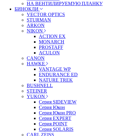
НА ВЕНТИЛИРУЕМУЮ ПЛАНКУ
БИНОКЛИ
VECTOR OPTICS
STURMAN
ARKON
NIKON
ACTION EX
MONARCH
PROSTAFF
ACULON
CANON
HAWKE
VANTAGE WP
ENDURANCE ED
NATURE TREK
BUSHNELL
STEINER
YUKON
Серия SIDEVIEW
Серия Юкон
Серия Юкон PRO
Серия EXPERT
Серия POINT
Серия SOLARIS
CARL ZEISS