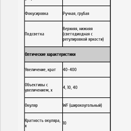
Фокусировка
Ручная, грубая
Верхняя, нижняя
Подсветка
(светодиодная с
регулировкой яркости)
Оптические характеристики
Увеличение, крат
40-400
Объективы с
4, 10, 40
увеличением, х
Окуляр
WF (широкоугольный)
Кратность окуляра,
10
х