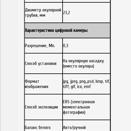
Диаметр окулярной
23,2
трубки, мм
Характеристики цифровой камеры
Разрешение, Мп.
0,3
На окулярную насадку
Способ установки
(вместо окуляра)
Формат
jpg, jpeg, png,.psd, bmp, tif,
изображения
tiff, gif, ico, emf
ERS (электронная
Способ экспозиции
моментальная
фотография)
Баланс белого
Авто/ручной