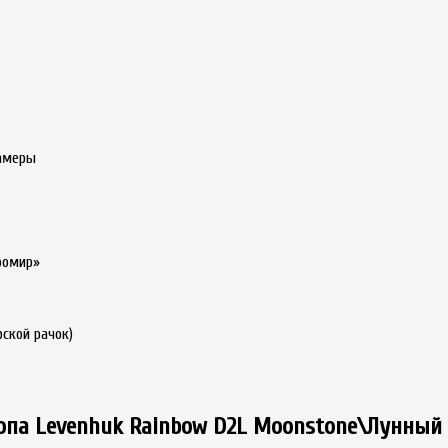
камеры
ромир»
ской рачок)
копа Levenhuk Rainbow D2L Moonstone\Лунный