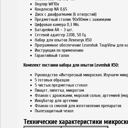
Окуляр WF10x
Конденсор NA 0,65
Диск с диафрагмами (6 отверстий)
Предметный столик 90х90мм с зажимами
Цифровая камера 0,3 Мп.
Батарейки АА – 3 шт.
Сетевой адаптер 220В, 50 Гц
Набор для опытов Левенгук К50
Программное обеспечение Levenhuk ToupView для 
Инструкция по применению
Гарантийный талон
Комплект поставки набора для опытов Levenhuk K50:
Руководство «Интересный микроскоп. Изучаем мик
5 готовых образцов
5 чистых предметных стекол
Пинцет, пипетка, микротом
Флакон с дрожжами, морской солью, артемией (мор
Инкубатор для артемии
Флакон со смолой для изготовления препаратов
Пылезащитный чехол
Технические характеристики микрос