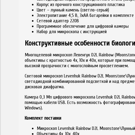
Корпус из прочного конструкционного пластика
Цвет – лунный камень (светло-серый)
Электропитание 4,5 В, 3хАА батарейки в комплекте
Сетевой адаптер 220В
Программное обеспечение для цифровой камеры
Набор для микроскопа с инструкцией
Конструктивные особенности биологи
Многоцелевой микроскоп Левенгук D2L Rainbow (Moonston
объективы с кратностью 4х, 10х и 40х, которые при помо
высокой прозрачности с многослойным просветлением.
Световой микроскоп Levenhuk Rainbow D2L Moonstone\Лун
светодиодной комбинированной подсветкой и над предмет
дисковая диафрагма.
Камера 0,3 Мп цифрового микроскопа Levenhuk D2L Rainb
помощью кабеля USB. Есть возможность фотографирования
Windows).
Комплект поставки
Микроскоп Levenhuk Rainbow D2L Moonstone\Лунны
Объективы 4х, 10х, 40х