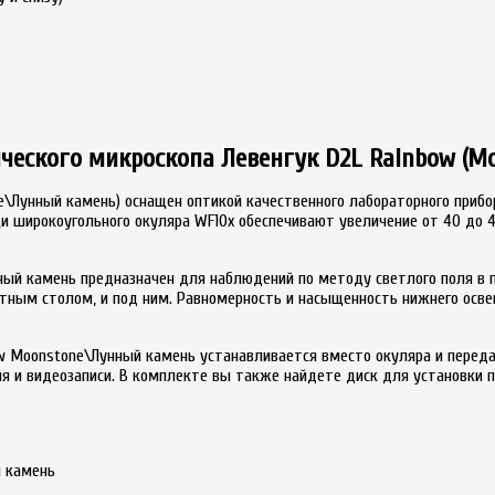
ческого микроскопа Левенгук D2L Rainbow (M
e\Лунный камень) оснащен оптикой качественного лабораторного прибо
щи широкоугольного окуляра WF10x обеспечивают увеличение от 40 до 4
ный камень предназначен для наблюдений по методу светлого поля в 
ным столом, и под ним. Равномерность и насыщенность нижнего освещ
ow Moonstone\Лунный камень устанавливается вместо окуляра и перед
 и видеозаписи. В комплекте вы также найдете диск для установки п
й камень