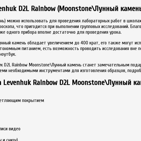
enhuk D2L Rainbow (Moonstone\Лунный камень
ень) можно использовать для проведения лабораторных работ в школа
оскопа, что пригодится при выполнении групповых исследований. Благ
е одного прибора вполне достаточно для проведения урока.
унный камень обладает увеличением до 400 крат, его также могут ис
автономным питанием, есть возможность проводить исследования вне 
ноутбук.
нгук D2L Rainbow Moonstone\Лунный камень станет замечательным под
семи необходимыми инструментами для изготовления образцов, подро
а Levenhuk Rainbow D2L Moonstone\Лунный к
светляющим покрытием
писи видео
 и снизу)