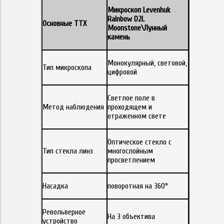
Микроскоп Levenhuk
Rainbow D2L
Основные ТТХ
Moonstone\Лунный
камень
Монокулярный, световой,
Тип микроскопа
цифровой
Светлое поле в
Метод наблюдения
проходящем и
отраженном свете
Оптическое стекло с
Тип стекла линз
многослойным
просветлением
Насадка
поворотная на 360°
Револьверное
На 3 объектива
устройство