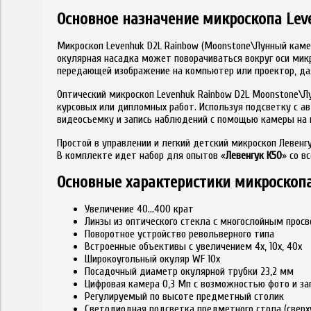
Основное назначение микроскопа Lev
Микроскоп Levenhuk D2L Rainbow (Moonstone\Лунный кам
окулярная насадка может поворачиваться вокруг оси микр
передающей изображение на компьютер или проектор, даж
Оптический микроскоп Levenhuk Rainbow D2L Moonstone\Л
курсовых или дипломных работ. Используя подсветку с 
видеосъемку и запись наблюдений с помощью камеры на 
Простой в управлении и легкий детский микроскоп Леве
В комплекте идет набор для опытов «
Левенгук К50
» со в
Основные характеристики микроскоп
Увеличение 40…400 крат
Линзы из оптического стекла с многослойным про
Поворотное устройство револьверного типа
Встроенные объективы с увеличением 4х, 10х, 40х
Широкоугольный окуляр WF 10x
Посадочный диаметр окулярной трубки 23,2 мм
Цифровая камера 0,3 Мп с возможностью фото и за
Регулируемый по высоте предметный столик
Светодиодная подсветка предметного стола (сверху