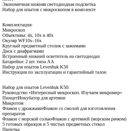
Экономичная нижняя светодиодная подсветка
Набор для опытов с микроскопом в комплекте
Комплектация:
Микроскоп
Объективы: 4х, 10х и 40х
Окуляр WF10x–16x
Круглый предметный столик с зажимами
Диск с диафрагмами
Встроенный нижний осветитель на светодиодах
Батарейки: 2 шт. типа АА
Набор для опытов Levenhuk K50
Инструкция по эксплуатации и гарантийный талон
Набор для опытов Levenhuk K50:
Руководство «Интересный микроскоп. Изучаем микромир»
ПинцетИнкубатор для артемии
Микротом
Флакон с дрожжамиФлакон со смолой для изготовления
препаратов
Флакон с морской сольюФлакон с артемией (морским рачком)
5 готовых образцов и 5 чистых предметных стекол
Пипетка