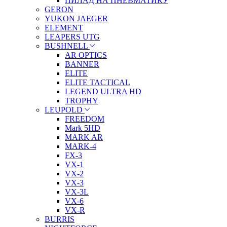
ПИЛАД НА ПНЕВМАТИКУ
GERON
YUKON JAEGER
ELEMENT
LEAPERS UTG
BUSHNELL
AR OPTICS
BANNER
ELITE
ELITE TACTICAL
LEGEND ULTRA HD
TROPHY
LEUPOLD
FREEDOM
Mark 5HD
MARK AR
MARK-4
FX-3
VX-1
VX-2
VX-3
VX-3L
VX-6
VX-R
BURRIS