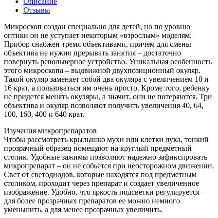
Описание
Отзывы
Микроскоп создан специально для детей, но по уровню
оптики он не уступает некоторым «взрослым» моделям.
Прибор снабжен тремя объективами, причем для смены
объектива не нужно прерывать занятия – достаточно
повернуть револьверное устройство. Уникальная особенность
этого микроскопа – выдвижной двухпозиционный окуляр.
Такой окуляр заменяет собой два окуляра с увеличением 10 и
16 крат, а пользоваться им очень просто. Кроме того, ребенку
не придется менять окуляры, а значит, они не потеряются. Три
объектива и окуляр позволяют получить увеличения 40, 64,
100, 160, 400 и 640 крат.
Изучения микропрепаратов
Чтобы рассмотреть крылышко мухи или клетки лука, тонкий
прозрачный образец помещают на круглый предметный
столик. Удобные зажимы позволяют надежно зафиксировать
микропрепарат – он не собьется при неосторожном движении.
Свет от светодиодов, которые находятся под предметным
столиком, проходит через препарат и создает увеличенное
изображение. Удобно, что яркость подсветки регулируется –
для более прозрачных препаратов ее можно немного
уменьшить, а для менее прозрачных увеличить.