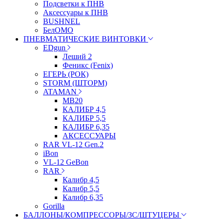
Подсветки к ПНВ
Аксессуары к ПНВ
BUSHNEL
БелОМО
ПНЕВМАТИЧЕСКИЕ ВИНТОВКИ
EDgun
Леший 2
Феникс (Fenix)
ЕГЕРЬ (РОК)
STORM (ШТОРМ)
ATAMAN
МВ20
КАЛИБР 4,5
КАЛИБР 5,5
КАЛИБР 6,35
АКСЕССУАРЫ
RAR VL-12 Gen.2
iBon
VL-12 GeBon
RAR
Калибр 4,5
Калибр 5,5
Калибр 6,35
Gorilla
БАЛЛОНЫ/КОМПРЕССОРЫ/ЗС/ШТУЦЕРЫ