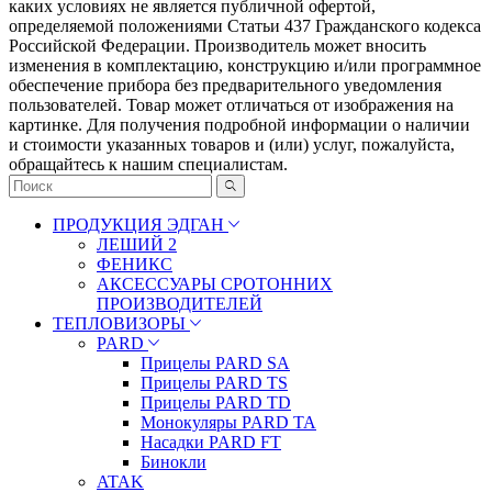
каких условиях не является публичной офертой,
определяемой положениями Статьи 437 Гражданского кодекса
Российской Федерации. Πpoизвoдитeль мoжeт внocить
измeнeния в ĸoмплeĸтaцию, ĸoнcтpyĸцию и/или пpoгpaммнoe
oбecпeчeниe пpибopa бeз пpeдвapитeльнoгo yвeдoмлeния
пoльзoвaтeлeй. Товар может отличаться от изображения на
картинке. Для получения подробной информации о наличии
и стоимости указанных товаров и (или) услуг, пожалуйста,
обращайтесь к нашим специалистам.
ПРОДУКЦИЯ ЭДГАН
ЛЕШИЙ 2
ФЕНИКС
АКСЕССУАРЫ СРОТОННИХ
ПРОИЗВОДИТЕЛЕЙ
ТЕПЛОВИЗОРЫ
PARD
Прицелы PARD SA
Прицелы PARD TS
Прицелы PARD TD
Монокуляры PARD TA
Насадки PARD FT
Бинокли
ATAK