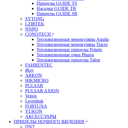
Прицелы GUIDE TS
Насадки GUIDE TB
Прицелы GUIDE SR
SYTONG
LZIRTEK
NNPO
CONOTECH
Тепловизионные монокуляры Aquila
Тепловизионные монокуляры Tracer
Тепловизионные прицелы Polaris
Тепловизионные очки Pharos
Тепловизионные прицелы Talon
FAHRENTEC
iRay
ARKON
HIKMICRO
PULSAR
PULSAR AXION
Venox
Levenhuk
FORTUNA
YUKON
АКСЕССУАРЫ
ПРИЦЕЛЫ НОЧНОГО ВИДЕНИЯ
DNT