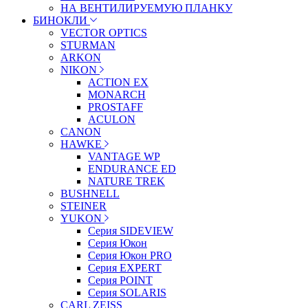
НА ВЕНТИЛИРУЕМУЮ ПЛАНКУ
БИНОКЛИ
VECTOR OPTICS
STURMAN
ARKON
NIKON
ACTION EX
MONARCH
PROSTAFF
ACULON
CANON
HAWKE
VANTAGE WP
ENDURANCE ED
NATURE TREK
BUSHNELL
STEINER
YUKON
Серия SIDEVIEW
Серия Юкон
Серия Юкон PRO
Серия EXPERT
Серия POINT
Серия SOLARIS
CARL ZEISS