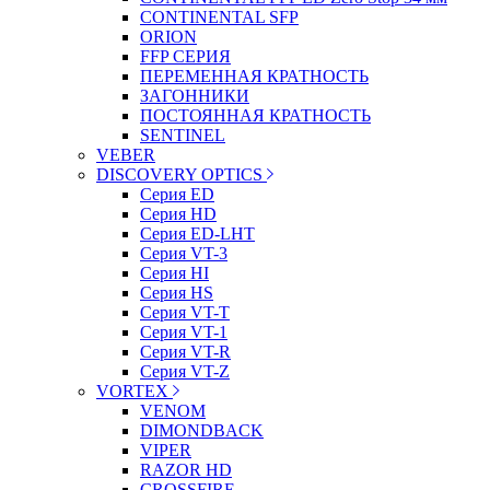
CONTINENTAL SFP
ORION
FFP СЕРИЯ
ПЕРЕМЕННАЯ КРАТНОСТЬ
ЗАГОННИКИ
ПОСТОЯННАЯ КРАТНОСТЬ
SENTINEL
VEBER
DISCOVERY OPTICS
Серия ED
Серия HD
Серия ED-LHT
Серия VT-3
Серия HI
Серия HS
Серия VT-T
Серия VT-1
Серия VT-R
Серия VT-Z
VORTEX
VENOM
DIMONDBACK
VIPER
RAZOR HD
CROSSFIRE