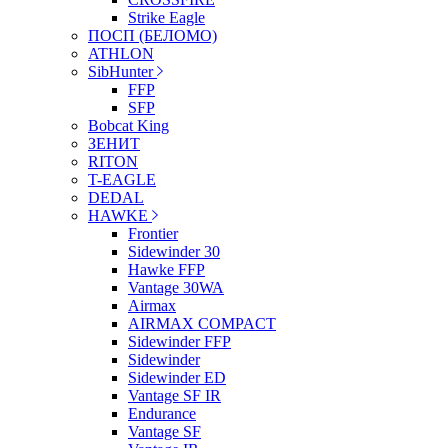
Strike Eagle
ПОСП (БЕЛОМО)
ATHLON
SibHunter
FFP
SFP
Bobcat King
ЗЕНИТ
RITON
T-EAGLE
DEDAL
HAWKE
Frontier
Sidewinder 30
Hawke FFP
Vantage 30WA
Airmax
AIRMAX COMPACT
Sidewinder FFP
Sidewinder
Sidewinder ED
Vantage SF IR
Endurance
Vantage SF