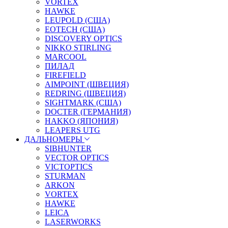
VORTEX
HAWKE
LEUPOLD (США)
EOTECH (США)
DISCOVERY OPTICS
NIKKO STIRLING
MARCOOL
ПИЛАД
FIREFIELD
AIMPOINT (ШВЕЦИЯ)
REDRING (ШВЕЦИЯ)
SIGHTMARK (США)
DOCTER (ГЕРМАНИЯ)
HAKKO (ЯПОНИЯ)
LEAPERS UTG
ДАЛЬНОМЕРЫ
SIBHUNTER
VECTOR OPTICS
VICTOPTICS
STURMAN
ARKON
VORTEX
HAWKE
LEICA
LASERWORKS