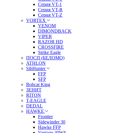
Серия VT-1
Серия VT-R
Серия VT-Z
VORTEX
VENOM
DIMONDBACK
VIPER
RAZOR HD
CROSSFIRE
Strike Eagle
ПОСП (БЕЛОМО)
ATHLON
SibHunter
FFP
SFP
Bobcat King
ЗЕНИТ
RITON
T-EAGLE
DEDAL
HAWKE
Frontier
Sidewinder 30
Hawke FFP
Vantage 30WA