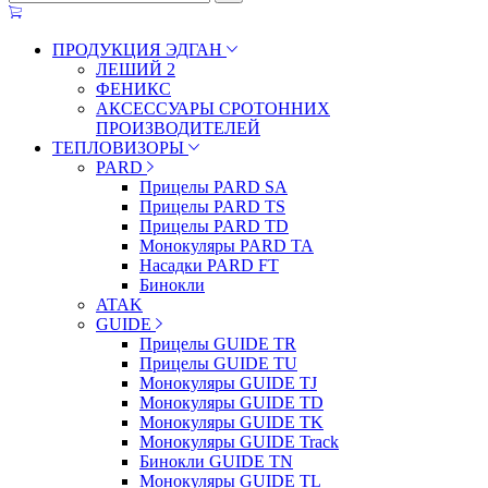
ПРОДУКЦИЯ ЭДГАН
ЛЕШИЙ 2
ФЕНИКС
АКСЕССУАРЫ СРОТОННИХ
ПРОИЗВОДИТЕЛЕЙ
ТЕПЛОВИЗОРЫ
PARD
Прицелы PARD SA
Прицелы PARD TS
Прицелы PARD TD
Монокуляры PARD TA
Насадки PARD FT
Бинокли
ATAK
GUIDE
Прицелы GUIDE TR
Прицелы GUIDE TU
Монокуляры GUIDE TJ
Монокуляры GUIDE TD
Монокуляры GUIDE TK
Монокуляры GUIDE Track
Бинокли GUIDE TN
Монокуляры GUIDE TL