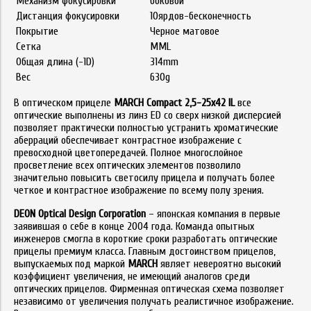
Механизм фокусировки
боковой
Дистанция фокусировки
10ярдов-бесконечность
Покрытие
Черное матовое
Сетка
MML
Общая длина (-1D)
314mm
Вес
630g
В оптическом прицеле
MARCH Compact 2,5-25x42 IL
все
оптические выполнены из линз ED со сверх низкой дисперсией
позволяет практически полностью устранить хроматические
аберраций обеспечивает контрастное изображение с
превосходной цветопередачей. Полное многослойное
просветление всех оптических элементов позволило
значительно повысить светосилу прицела и получать более
четкое и контрастное изображение по всему полу зрения.
DEON Optical Design Corporation
– японская компания в первые
заявившая о себе в конце 2004 года. Команда опытных
инженеров смогла в короткие сроки разработать оптические
прицелы премиум класса. Главным достоинством прицелов,
выпускаемых под маркой
MARCH
являет невероятно высокий
коэффициент увеличения, не имеющий аналогов среди
оптических прицелов. Фирменная оптическая схема позволяет
независимо от увеличения получать реалистичное изображение.