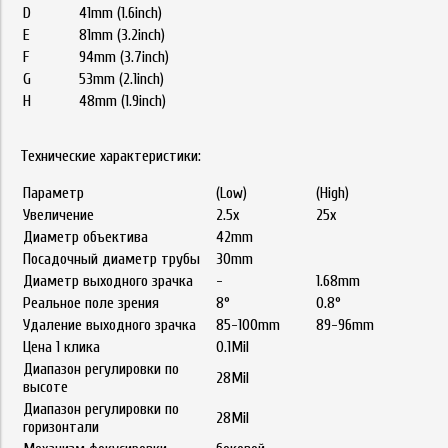
D
41mm (1.6inch)
E
81mm (3.2inch)
F
94mm (3.7inch)
G
53mm (2.1inch)
H
48mm (1.9inch)
Технические характеристики:
Параметр
(Low)
(High)
Увеличение
2.5x
25x
Диаметр объектива
42mm
Посадочный диаметр трубы
30mm
Диаметр выходного зрачка
-
1.68mm
Реальное поле зрения
8°
0.8°
Удаление выходного зрачка
85-100mm
89-96mm
Цена 1 клика
0.1Mil
Диапазон регулировки по
28Mil
высоте
Диапазон регулировки по
28Mil
горизонтали