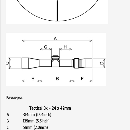
Размеры:
Tactical 3x - 24 x 42mm
A
314mm (12.4inch)
B
139mm (5.5inch)
C
51mm (2.0inch)