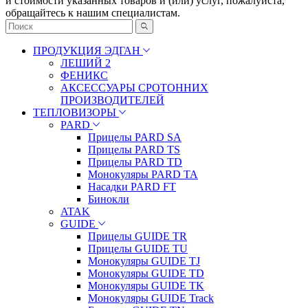
и стоимости указанных товаров и (или) услуг, пожалуйста,
обращайтесь к нашим специалистам.
ПРОДУКЦИЯ ЭДГАН
ЛЕШИЙ 2
ФЕНИКС
АКСЕССУАРЫ СРОТОННИХ
ПРОИЗВОДИТЕЛЕЙ
ТЕПЛОВИЗОРЫ
PARD
Прицелы PARD SA
Прицелы PARD TS
Прицелы PARD TD
Монокуляры PARD TA
Насадки PARD FT
Бинокли
ATAK
GUIDE
Прицелы GUIDE TR
Прицелы GUIDE TU
Монокуляры GUIDE TJ
Монокуляры GUIDE TD
Монокуляры GUIDE TK
Монокуляры GUIDE Track