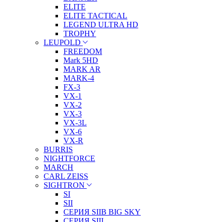
ELITE
ELITE TACTICAL
LEGEND ULTRA HD
TROPHY
LEUPOLD
FREEDOM
Mark 5HD
MARK AR
MARK-4
FX-3
VX-1
VX-2
VX-3
VX-3L
VX-6
VX-R
BURRIS
NIGHTFORCE
MARCH
CARL ZEISS
SIGHTRON
SI
SII
СЕРИЯ SIIB BIG SKY
СЕРИЯ SIII