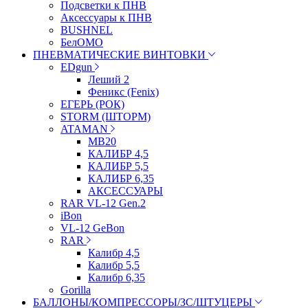
Подсветки к ПНВ
Аксессуары к ПНВ
BUSHNEL
БелОМО
ПНЕВМАТИЧЕСКИЕ ВИНТОВКИ
EDgun
Леший 2
Феникс (Fenix)
ЕГЕРЬ (РОК)
STORM (ШТОРМ)
ATAMAN
МВ20
КАЛИБР 4,5
КАЛИБР 5,5
КАЛИБР 6,35
АКСЕССУАРЫ
RAR VL-12 Gen.2
iBon
VL-12 GeBon
RAR
Калибр 4,5
Калибр 5,5
Калибр 6,35
Gorilla
БАЛЛОНЫ/КОМПРЕССОРЫ/ЗС/ШТУЦЕРЫ