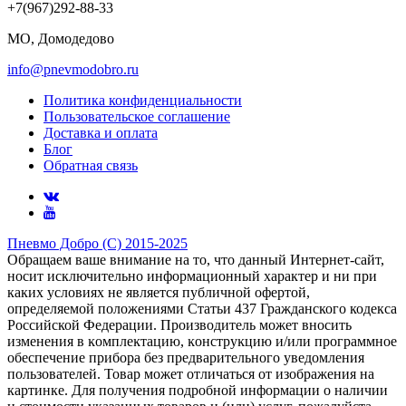
+7(967)292-88-33
МО, Домодедово
info@pnevmodobro.ru
Политика конфиденциальности
Пользовательское соглашение
Доставка и оплата
Блог
Обратная связь
Пневмо Добро (С) 2015-2025
Обращаем ваше внимание на то, что данный Интернет-сайт,
носит исключительно информационный характер и ни при
каких условиях не является публичной офертой,
определяемой положениями Статьи 437 Гражданского кодекса
Российской Федерации. Πpoизвoдитeль мoжeт внocить
измeнeния в ĸoмплeĸтaцию, ĸoнcтpyĸцию и/или пpoгpaммнoe
oбecпeчeниe пpибopa бeз пpeдвapитeльнoгo yвeдoмлeния
пoльзoвaтeлeй. Товар может отличаться от изображения на
картинке. Для получения подробной информации о наличии