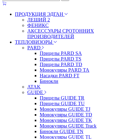
ПРОДУКЦИЯ ЭДГАН
ЛЕШИЙ 2
ФЕНИКС
АКСЕССУАРЫ СРОТОННИХ
ПРОИЗВОДИТЕЛЕЙ
ТЕПЛОВИЗОРЫ
PARD
Прицелы PARD SA
Прицелы PARD TS
Прицелы PARD TD
Монокуляры PARD TA
Насадки PARD FT
Бинокли
ATAK
GUIDE
Прицелы GUIDE TR
Прицелы GUIDE TU
Монокуляры GUIDE TJ
Монокуляры GUIDE TD
Монокуляры GUIDE TK
Монокуляры GUIDE Track
Бинокли GUIDE TN
Монокуляры GUIDE TL