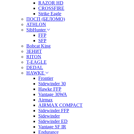
RAZOR HD
CROSSFIRE
Strike Eagle
ПОСП (БЕЛОМО)
ATHLON
SibHunter
FFP
SFP
Bobcat King
ЗЕНИТ
RITON
T-EAGLE
DEDAL
HAWKE
Frontier
Sidewinder 30
Hawke FFP
Vantage 30WA
Airmax
AIRMAX COMPACT
Sidewinder FFP
Sidewinder
Sidewinder ED
Vantage SF IR
Endurance