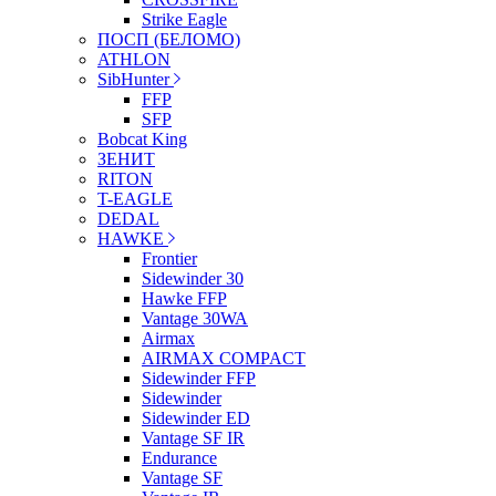
Strike Eagle
ПОСП (БЕЛОМО)
ATHLON
SibHunter
FFP
SFP
Bobcat King
ЗЕНИТ
RITON
T-EAGLE
DEDAL
HAWKE
Frontier
Sidewinder 30
Hawke FFP
Vantage 30WA
Airmax
AIRMAX COMPACT
Sidewinder FFP
Sidewinder
Sidewinder ED
Vantage SF IR
Endurance
Vantage SF