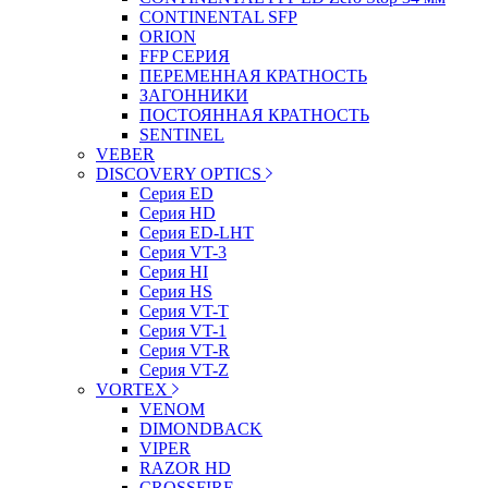
CONTINENTAL SFP
ORION
FFP СЕРИЯ
ПЕРЕМЕННАЯ КРАТНОСТЬ
ЗАГОННИКИ
ПОСТОЯННАЯ КРАТНОСТЬ
SENTINEL
VEBER
DISCOVERY OPTICS
Серия ED
Серия HD
Серия ED-LHT
Серия VT-3
Серия HI
Серия HS
Серия VT-T
Серия VT-1
Серия VT-R
Серия VT-Z
VORTEX
VENOM
DIMONDBACK
VIPER
RAZOR HD
CROSSFIRE