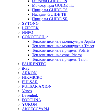
Бинокли GUIDE TN
Монокуляры GUIDE TL
Прицелы GUIDE TS
Насадки GUIDE TB
Прицелы GUIDE SR
SYTONG
LZIRTEK
NNPO
CONOTECH
Тепловизионные монокуляры Aquila
Тепловизионные монокуляры Tracer
Тепловизионные прицелы Polaris
Тепловизионные очки Pharos
Тепловизионные прицелы Talon
FAHRENTEC
iRay
ARKON
HIKMICRO
PULSAR
PULSAR AXION
Venox
Levenhuk
FORTUNA
YUKON
АКСЕССУАРЫ