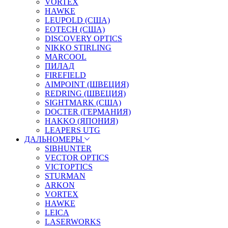
VORTEX
HAWKE
LEUPOLD (США)
EOTECH (США)
DISCOVERY OPTICS
NIKKO STIRLING
MARCOOL
ПИЛАД
FIREFIELD
AIMPOINT (ШВЕЦИЯ)
REDRING (ШВЕЦИЯ)
SIGHTMARK (США)
DOCTER (ГЕРМАНИЯ)
HAKKO (ЯПОНИЯ)
LEAPERS UTG
ДАЛЬНОМЕРЫ
SIBHUNTER
VECTOR OPTICS
VICTOPTICS
STURMAN
ARKON
VORTEX
HAWKE
LEICA
LASERWORKS