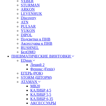
VEBER
STURMAN
ARKON
LEVENHUK
Discovery
ATN
PULSAR
YUKON
DIPOL
Подсветки к ПНВ
Аксессуары к ПНВ
BUSHNEL
БелОМО
ПНЕВМАТИЧЕСКИЕ ВИНТОВКИ
EDgun
Леший 2
Феникс (Fenix)
ЕГЕРЬ (РОК)
STORM (ШТОРМ)
ATAMAN
МВ20
КАЛИБР 4,5
КАЛИБР 5,5
КАЛИБР 6,35
АКСЕССУАРЫ