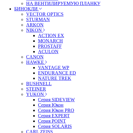
НА ВЕНТИЛИРУЕМУЮ ПЛАНКУ
БИНОКЛИ
VECTOR OPTICS
STURMAN
ARKON
NIKON
ACTION EX
MONARCH
PROSTAFF
ACULON
CANON
HAWKE
VANTAGE WP
ENDURANCE ED
NATURE TREK
BUSHNELL
STEINER
YUKON
Серия SIDEVIEW
Серия Юкон
Серия Юкон PRO
Серия EXPERT
Серия POINT
Серия SOLARIS
CARL ZEISS