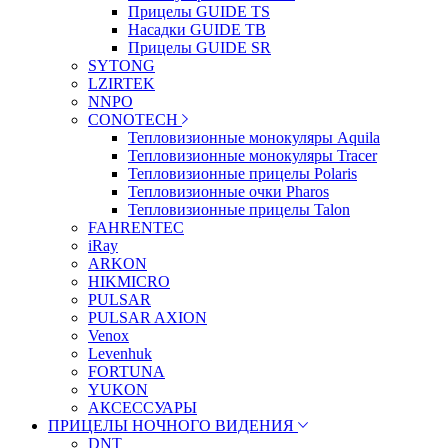
Прицелы GUIDE TS
Насадки GUIDE TB
Прицелы GUIDE SR
SYTONG
LZIRTEK
NNPO
CONOTECH
Тепловизионные монокуляры Aquila
Тепловизионные монокуляры Tracer
Тепловизионные прицелы Polaris
Тепловизионные очки Pharos
Тепловизионные прицелы Talon
FAHRENTEC
iRay
ARKON
HIKMICRO
PULSAR
PULSAR AXION
Venox
Levenhuk
FORTUNA
YUKON
АКСЕССУАРЫ
ПРИЦЕЛЫ НОЧНОГО ВИДЕНИЯ
DNT