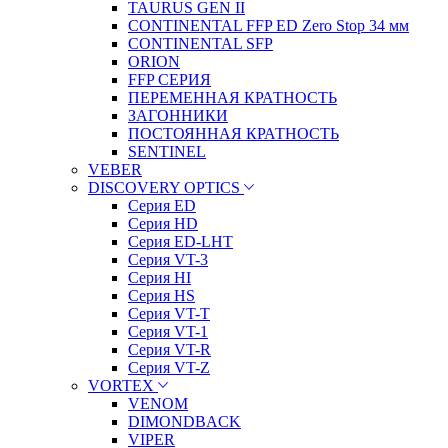
TAURUS GEN II
CONTINENTAL FFP ED Zero Stop 34 мм
CONTINENTAL SFP
ORION
FFP СЕРИЯ
ПЕРЕМЕННАЯ КРАТНОСТЬ
ЗАГОННИКИ
ПОСТОЯННАЯ КРАТНОСТЬ
SENTINEL
VEBER
DISCOVERY OPTICS
Серия ED
Серия HD
Серия ED-LHT
Серия VT-3
Серия HI
Серия HS
Серия VT-T
Серия VT-1
Серия VT-R
Серия VT-Z
VORTEX
VENOM
DIMONDBACK
VIPER