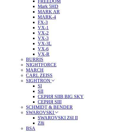
FREEDOM
Mark 5HD
MARK AR
MARK-4
FX-3
VX-1
VX-2
VX-3
VX-3L
VX-6
VX-R
BURRIS
NIGHTFORCE
MARCH
CARL ZEISS
SIGHTRON
SI
SII
СЕРИЯ SIIB BIG SKY
СЕРИЯ SIII
SCHMIDT & BENDER
SWAROVSKI
SWAROVSKI Z6I II
Z8i
BSA