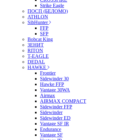
Strike Eagle
ПОСП (БЕЛОМО)
ATHLON
SibHunter
FFP
SFP
Bobcat King
ЗЕНИТ
RITON
T-EAGLE
DEDAL
HAWKE
Frontier
Sidewinder 30
Hawke FFP
Vantage 30WA
Airmax
AIRMAX COMPACT
Sidewinder FFP
Sidewinder
Sidewinder ED
Vantage SF IR
Endurance
Vantage SF