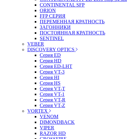
CONTINENTAL SFP
ORION
FFP СЕРИЯ
ПЕРЕМЕННАЯ КРАТНОСТЬ
ЗАГОННИКИ
ПОСТОЯННАЯ КРАТНОСТЬ
SENTINEL
VEBER
DISCOVERY OPTICS
Серия ED
Серия HD
Серия ED-LHT
Серия VT-3
Серия HI
Серия HS
Серия VT-T
Серия VT-1
Серия VT-R
Серия VT-Z
VORTEX
VENOM
DIMONDBACK
VIPER
RAZOR HD
CROSSFIRE