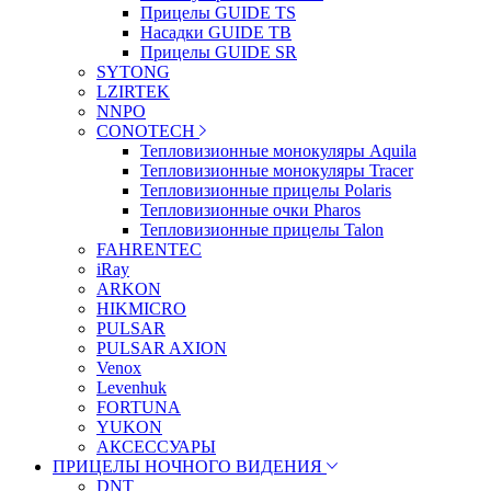
Прицелы GUIDE TS
Насадки GUIDE TB
Прицелы GUIDE SR
SYTONG
LZIRTEK
NNPO
CONOTECH
Тепловизионные монокуляры Aquila
Тепловизионные монокуляры Tracer
Тепловизионные прицелы Polaris
Тепловизионные очки Pharos
Тепловизионные прицелы Talon
FAHRENTEC
iRay
ARKON
HIKMICRO
PULSAR
PULSAR AXION
Venox
Levenhuk
FORTUNA
YUKON
АКСЕССУАРЫ
ПРИЦЕЛЫ НОЧНОГО ВИДЕНИЯ
DNT