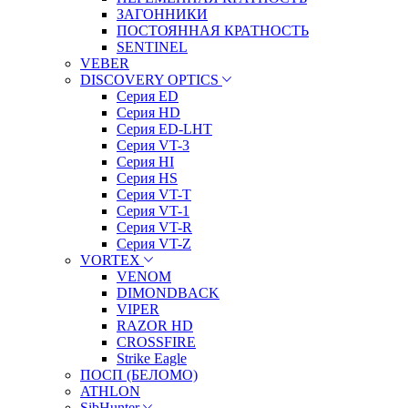
ЗАГОННИКИ
ПОСТОЯННАЯ КРАТНОСТЬ
SENTINEL
VEBER
DISCOVERY OPTICS
Серия ED
Серия HD
Серия ED-LHT
Серия VT-3
Серия HI
Серия HS
Серия VT-T
Серия VT-1
Серия VT-R
Серия VT-Z
VORTEX
VENOM
DIMONDBACK
VIPER
RAZOR HD
CROSSFIRE
Strike Eagle
ПОСП (БЕЛОМО)
ATHLON
SibHunter