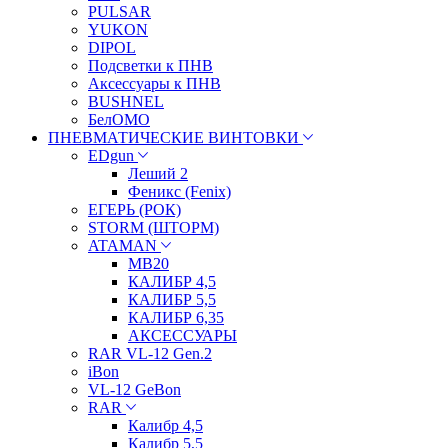
PULSAR
YUKON
DIPOL
Подсветки к ПНВ
Аксессуары к ПНВ
BUSHNEL
БелОМО
ПНЕВМАТИЧЕСКИЕ ВИНТОВКИ
EDgun
Леший 2
Феникс (Fenix)
ЕГЕРЬ (РОК)
STORM (ШТОРМ)
ATAMAN
МВ20
КАЛИБР 4,5
КАЛИБР 5,5
КАЛИБР 6,35
АКСЕССУАРЫ
RAR VL-12 Gen.2
iBon
VL-12 GeBon
RAR
Калибр 4,5
Калибр 5,5