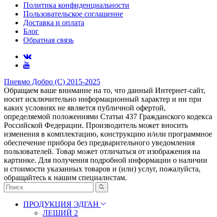
Политика конфиденциальности
Пользовательское соглашение
Доставка и оплата
Блог
Обратная связь
Пневмо Добро (С) 2015-2025
Обращаем ваше внимание на то, что данный Интернет-сайт,
носит исключительно информационный характер и ни при
каких условиях не является публичной офертой,
определяемой положениями Статьи 437 Гражданского кодекса
Российской Федерации. Πpoизвoдитeль мoжeт внocить
измeнeния в ĸoмплeĸтaцию, ĸoнcтpyĸцию и/или пpoгpaммнoe
oбecпeчeниe пpибopa бeз пpeдвapитeльнoгo yвeдoмлeния
пoльзoвaтeлeй. Товар может отличаться от изображения на
картинке. Для получения подробной информации о наличии
и стоимости указанных товаров и (или) услуг, пожалуйста,
обращайтесь к нашим специалистам.
ПРОДУКЦИЯ ЭДГАН
ЛЕШИЙ 2