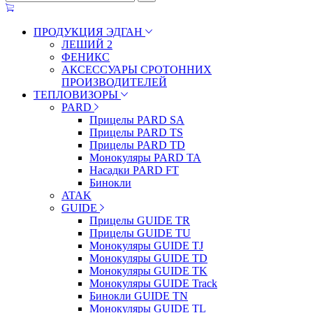
ПРОДУКЦИЯ ЭДГАН
ЛЕШИЙ 2
ФЕНИКС
АКСЕССУАРЫ СРОТОННИХ
ПРОИЗВОДИТЕЛЕЙ
ТЕПЛОВИЗОРЫ
PARD
Прицелы PARD SA
Прицелы PARD TS
Прицелы PARD TD
Монокуляры PARD TA
Насадки PARD FT
Бинокли
ATAK
GUIDE
Прицелы GUIDE TR
Прицелы GUIDE TU
Монокуляры GUIDE TJ
Монокуляры GUIDE TD
Монокуляры GUIDE TK
Монокуляры GUIDE Track
Бинокли GUIDE TN
Монокуляры GUIDE TL