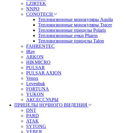
LZIRTEK
NNPO
CONOTECH
Тепловизионные монокуляры Aquila
Тепловизионные монокуляры Tracer
Тепловизионные прицелы Polaris
Тепловизионные очки Pharos
Тепловизионные прицелы Talon
FAHRENTEC
iRay
ARKON
HIKMICRO
PULSAR
PULSAR AXION
Venox
Levenhuk
FORTUNA
YUKON
АКСЕССУАРЫ
ПРИЦЕЛЫ НОЧНОГО ВИДЕНИЯ
DNT
PARD
ATAK
SYTONG
VEBER