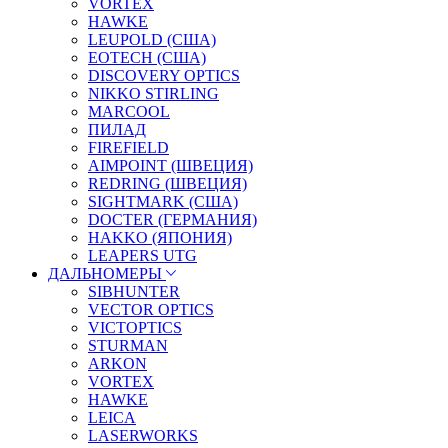
VORTEX
HAWKE
LEUPOLD (США)
EOTECH (США)
DISCOVERY OPTICS
NIKKO STIRLING
MARCOOL
ПИЛАД
FIREFIELD
AIMPOINT (ШВЕЦИЯ)
REDRING (ШВЕЦИЯ)
SIGHTMARK (США)
DOCTER (ГЕРМАНИЯ)
HAKKO (ЯПОНИЯ)
LEAPERS UTG
ДАЛЬНОМЕРЫ
SIBHUNTER
VECTOR OPTICS
VICTOPTICS
STURMAN
ARKON
VORTEX
HAWKE
LEICA
LASERWORKS