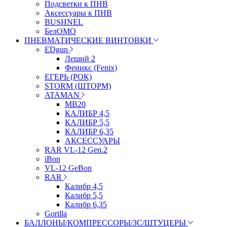
Подсветки к ПНВ
Аксессуары к ПНВ
BUSHNEL
БелОМО
ПНЕВМАТИЧЕСКИЕ ВИНТОВКИ
EDgun
Леший 2
Феникс (Fenix)
ЕГЕРЬ (РОК)
STORM (ШТОРМ)
ATAMAN
МВ20
КАЛИБР 4,5
КАЛИБР 5,5
КАЛИБР 6,35
АКСЕССУАРЫ
RAR VL-12 Gen.2
iBon
VL-12 GeBon
RAR
Калибр 4,5
Калибр 5,5
Калибр 6,35
Gorilla
БАЛЛОНЫ/КОМПРЕССОРЫ/ЗС/ШТУЦЕРЫ