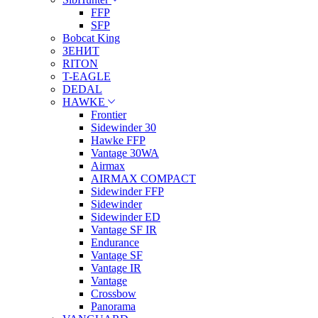
FFP
SFP
Bobcat King
ЗЕНИТ
RITON
T-EAGLE
DEDAL
HAWKE
Frontier
Sidewinder 30
Hawke FFP
Vantage 30WA
Airmax
AIRMAX COMPACT
Sidewinder FFP
Sidewinder
Sidewinder ED
Vantage SF IR
Endurance
Vantage SF
Vantage IR
Vantage
Crossbow
Panorama