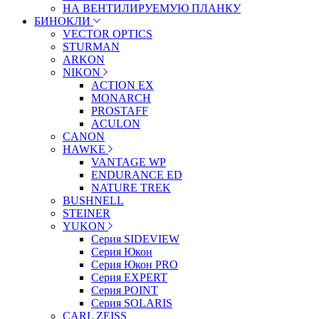
НА ВЕНТИЛИРУЕМУЮ ПЛАНКУ
БИНОКЛИ
VECTOR OPTICS
STURMAN
ARKON
NIKON
ACTION EX
MONARCH
PROSTAFF
ACULON
CANON
HAWKE
VANTAGE WP
ENDURANCE ED
NATURE TREK
BUSHNELL
STEINER
YUKON
Серия SIDEVIEW
Серия Юкон
Серия Юкон PRO
Серия EXPERT
Серия POINT
Серия SOLARIS
CARL ZEISS