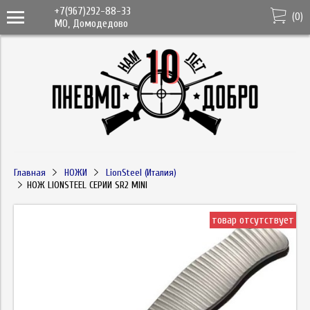
+7(967)292-88-33
(
0
)
МО, Домодедово
Главная
НОЖИ
LionSteel (Италия)
НОЖ LIONSTEEL СЕРИИ SR2 MINI
товар отсутствует