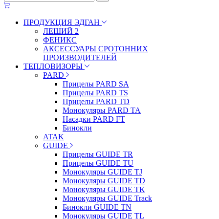
ПРОДУКЦИЯ ЭДГАН
ЛЕШИЙ 2
ФЕНИКС
АКСЕССУАРЫ СРОТОННИХ
ПРОИЗВОДИТЕЛЕЙ
ТЕПЛОВИЗОРЫ
PARD
Прицелы PARD SA
Прицелы PARD TS
Прицелы PARD TD
Монокуляры PARD TA
Насадки PARD FT
Бинокли
ATAK
GUIDE
Прицелы GUIDE TR
Прицелы GUIDE TU
Монокуляры GUIDE TJ
Монокуляры GUIDE TD
Монокуляры GUIDE TK
Монокуляры GUIDE Track
Бинокли GUIDE TN
Монокуляры GUIDE TL