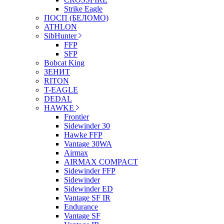
Strike Eagle
ПОСП (БЕЛОМО)
ATHLON
SibHunter
FFP
SFP
Bobcat King
ЗЕНИТ
RITON
T-EAGLE
DEDAL
HAWKE
Frontier
Sidewinder 30
Hawke FFP
Vantage 30WA
Airmax
AIRMAX COMPACT
Sidewinder FFP
Sidewinder
Sidewinder ED
Vantage SF IR
Endurance
Vantage SF