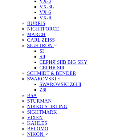
VX-3
VX-3L
VX-6
VX-R
BURRIS
NIGHTFORCE
MARCH
CARL ZEISS
SIGHTRON
SI
SII
СЕРИЯ SIIB BIG SKY
СЕРИЯ SIII
SCHMIDT & BENDER
SWAROVSKI
SWAROVSKI Z6I II
Z8i
BSA
STURMAN
NIKKO STIRLING
SIGHTMARK
VIXEN
KAHLES
BELOMO
NIKON