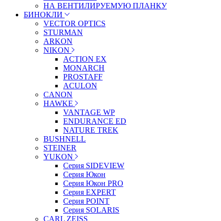
НА ВЕНТИЛИРУЕМУЮ ПЛАНКУ
БИНОКЛИ
VECTOR OPTICS
STURMAN
ARKON
NIKON
ACTION EX
MONARCH
PROSTAFF
ACULON
CANON
HAWKE
VANTAGE WP
ENDURANCE ED
NATURE TREK
BUSHNELL
STEINER
YUKON
Серия SIDEVIEW
Серия Юкон
Серия Юкон PRO
Серия EXPERT
Серия POINT
Серия SOLARIS
CARL ZEISS