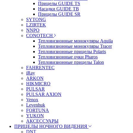
Прицелы GUIDE TS
Насадки GUIDE TB
Прицелы GUIDE SR
SYTONG
LZIRTEK
NNPO
CONOTECH
Тепловизионные монокуляры Aquila
Тепловизионные монокуляры Tracer
Тепловизионные прицелы Polaris
Тепловизионные очки Pharos
Тепловизионные прицелы Talon
FAHRENTEC
iRay
ARKON
HIKMICRO
PULSAR
PULSAR AXION
Venox
Levenhuk
FORTUNA
YUKON
АКСЕССУАРЫ
ПРИЦЕЛЫ НОЧНОГО ВИДЕНИЯ
DNT