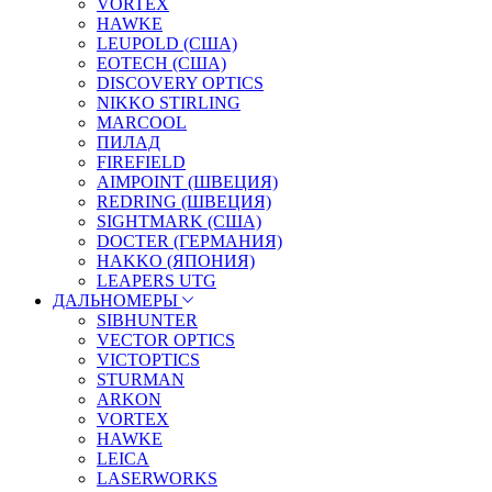
VORTEX
HAWKE
LEUPOLD (США)
EOTECH (США)
DISCOVERY OPTICS
NIKKO STIRLING
MARCOOL
ПИЛАД
FIREFIELD
AIMPOINT (ШВЕЦИЯ)
REDRING (ШВЕЦИЯ)
SIGHTMARK (США)
DOCTER (ГЕРМАНИЯ)
HAKKO (ЯПОНИЯ)
LEAPERS UTG
ДАЛЬНОМЕРЫ
SIBHUNTER
VECTOR OPTICS
VICTOPTICS
STURMAN
ARKON
VORTEX
HAWKE
LEICA
LASERWORKS