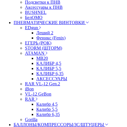
Подсветки к ПНВ
Аксессуары к ПНВ
BUSHNEL
БелОМО
ПНЕВМАТИЧЕСКИЕ ВИНТОВКИ
EDgun
Леший 2
Феникс (Fenix)
ЕГЕРЬ (РОК)
STORM (ШТОРМ)
ATAMAN
МВ20
КАЛИБР 4,5
КАЛИБР 5,5
КАЛИБР 6,35
АКСЕССУАРЫ
RAR VL-12 Gen.2
iBon
VL-12 GeBon
RAR
Калибр 4,5
Калибр 5,5
Калибр 6,35
Gorilla
БАЛЛОНЫ/КОМПРЕССОРЫ/ЗС/ШТУЦЕРЫ