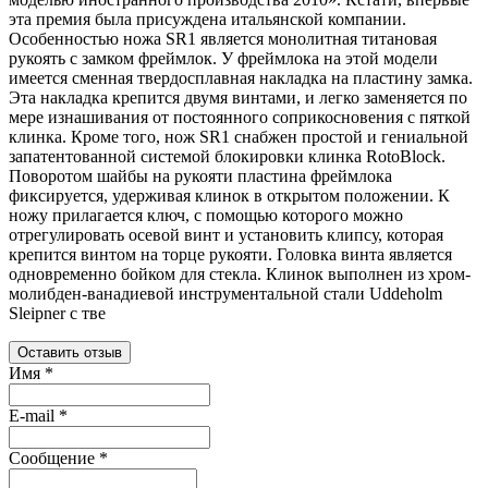
эта премия была присуждена итальянской компании.
Особенностью ножа SR1 является монолитная титановая
рукоять с замком фреймлок. У фреймлока на этой модели
имеется сменная твердосплавная накладка на пластину замка.
Эта накладка крепится двумя винтами, и легко заменяется по
мере изнашивания от постоянного соприкосновения с пяткой
клинка. Кроме того, нож SR1 снабжен простой и гениальной
запатентованной системой блокировки клинка RotoBlock.
Поворотом шайбы на рукояти пластина фреймлока
фиксируется, удерживая клинок в открытом положении. К
ножу прилагается ключ, с помощью которого можно
отрегулировать осевой винт и установить клипсу, которая
крепится винтом на торце рукояти. Головка винта является
одновременно бойком для стекла. Клинок выполнен из хром-
молибден-ванадиевой инструментальной стали Uddeholm
Sleipner с тве
Оставить отзыв
Имя
*
E-mail
*
Сообщение
*