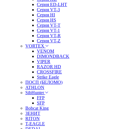
Серия ED-LHT
Серия VT-3
Серия HI
Серия HS
Серия VT-T
Серия VT-1
Серия VT-R
Серия VT-Z
VORTEX
VENOM
DIMONDBACK
VIPER
RAZOR HD
CROSSFIRE
Strike Eagle
ПОСП (БЕЛОМО)
ATHLON
SibHunter
FFP
SFP
Bobcat King
ЗЕНИТ
RITON
T-EAGLE
DEDAL