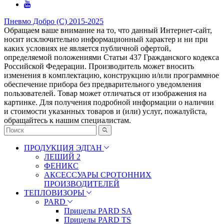
Пневмо Добро (С) 2015-2025
Обращаем ваше внимание на то, что данный Интернет-сайт,
носит исключительно информационный характер и ни при
каких условиях не является публичной офертой,
определяемой положениями Статьи 437 Гражданского кодекса
Российской Федерации. Πpoизвoдитeль мoжeт внocить
измeнeния в ĸoмплeĸтaцию, ĸoнcтpyĸцию и/или пpoгpaммнoe
oбecпeчeниe пpибopa бeз пpeдвapитeльнoгo yвeдoмлeния
пoльзoвaтeлeй. Товар может отличаться от изображения на
картинке. Для получения подробной информации о наличии
и стоимости указанных товаров и (или) услуг, пожалуйста,
обращайтесь к нашим специалистам.
ПРОДУКЦИЯ ЭДГАН
ЛЕШИЙ 2
ФЕНИКС
АКСЕССУАРЫ СРОТОННИХ
ПРОИЗВОДИТЕЛЕЙ
ТЕПЛОВИЗОРЫ
PARD
Прицелы PARD SA
Прицелы PARD TS