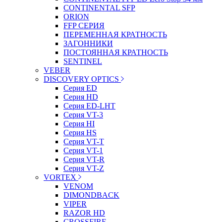
CONTINENTAL SFP
ORION
FFP СЕРИЯ
ПЕРЕМЕННАЯ КРАТНОСТЬ
ЗАГОННИКИ
ПОСТОЯННАЯ КРАТНОСТЬ
SENTINEL
VEBER
DISCOVERY OPTICS
Серия ED
Серия HD
Серия ED-LHT
Серия VT-3
Серия HI
Серия HS
Серия VT-T
Серия VT-1
Серия VT-R
Серия VT-Z
VORTEX
VENOM
DIMONDBACK
VIPER
RAZOR HD
CROSSFIRE