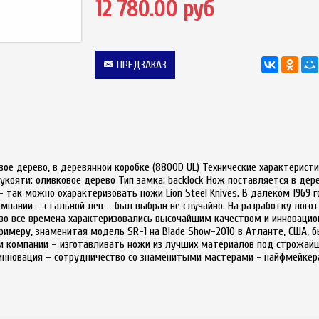
12 780.00 руб
ПРЕДЗАКАЗ
овое дерево, в деревянной коробке (8800D UL) Технические характерис
ояти: оливковое дерево Тип замка: backlock Нож поставляется в дерев
 - так можно охарактеризовать ножи Lion Steel Knives. В далеком 1969 
омпании – стальной лев – был выбран не случайно. На разработку лог
es во все времена характеризовались высочайшим качеством и инновац
примеру, знаменитая модель SR-1 на Blade Show-2010 в Атланте, США,
ии компании – изготавливать ножи из лучших материалов под строжай
инновация – сотрудничество со знаменитыми мастерами - найфмейкер