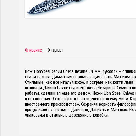
Описание
Отзывы
Нож LionSteel серии Opera лезвие 74 мм, рукоять - оливк
стали лезвия: Дамасская нержавеющая сталь Материал рук
Стильные, как все итальянское, и острые, как когти льва,
основали Джино Паулетта и его жена Чезарина. Символ к
работы, сделанная еще его дедом. Ножи Lion Steel Kniv
изготовления. Этот подход был оценен по всему миру. К 
иностранного производства». Сохраняя верность философ
продолжают сыновья – Джианни, Даниэль и Массимо. Их 
упакованы в стильные деревянные коробки.