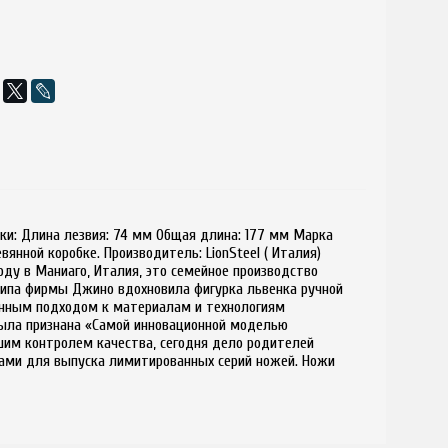
тики: Длина лезвия: 74 мм Общая длина: 177 мм Марка
янной коробке. Производитель: LionSteel ( Италия)
году в Маниаго, Италия, это семейное производство
отипа фирмы Джино вдохновила фигурка львенка ручной
ионным подходом к материалам и технологиям
 была признана «Самой инновационной моделью
шим контролем качества, сегодня дело родителей
ами для выпуска лимитированных серий ножей. Ножи