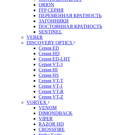
ORION
FFP СЕРИЯ
ПЕРЕМЕННАЯ КРАТНОСТЬ
ЗАГОННИКИ
ПОСТОЯННАЯ КРАТНОСТЬ
SENTINEL
VEBER
DISCOVERY OPTICS
Серия ED
Серия HD
Серия ED-LHT
Серия VT-3
Серия HI
Серия HS
Серия VT-T
Серия VT-1
Серия VT-R
Серия VT-Z
VORTEX
VENOM
DIMONDBACK
VIPER
RAZOR HD
CROSSFIRE
Strike Eagle