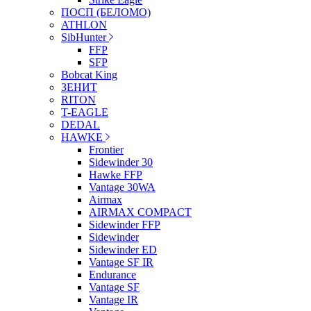
ПОСП (БЕЛОМО)
ATHLON
SibHunter
FFP
SFP
Bobcat King
ЗЕНИТ
RITON
T-EAGLE
DEDAL
HAWKE
Frontier
Sidewinder 30
Hawke FFP
Vantage 30WA
Airmax
AIRMAX COMPACT
Sidewinder FFP
Sidewinder
Sidewinder ED
Vantage SF IR
Endurance
Vantage SF
Vantage IR