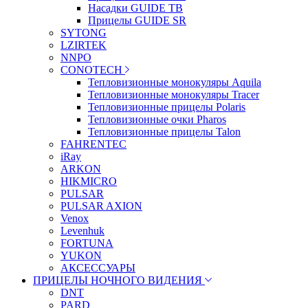
Насадки GUIDE TB
Прицелы GUIDE SR
SYTONG
LZIRTEK
NNPO
CONOTECH
Тепловизионные монокуляры Aquila
Тепловизионные монокуляры Tracer
Тепловизионные прицелы Polaris
Тепловизионные очки Pharos
Тепловизионные прицелы Talon
FAHRENTEC
iRay
ARKON
HIKMICRO
PULSAR
PULSAR AXION
Venox
Levenhuk
FORTUNA
YUKON
АКСЕССУАРЫ
ПРИЦЕЛЫ НОЧНОГО ВИДЕНИЯ
DNT
PARD