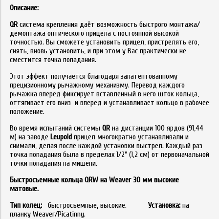
Описание:
QR
система крепления даёт возможность быстрого монтажа/
демонтажа оптического прицела с постоянной высокой
точностью. Вы сможете установить прицел, пристрелять его,
снять, вновь установить, и при этом у Вас практически не
сместится точка попадания.
Этот эффект получается благодаря запатентованному
прецизионному рычажному механизму. Перевод каждого
рычажка вперед фиксирует вставленный в него шток кольца,
оттягивает его вниз и вперед и устанавливает кольцо в рабочее
положение.
Во время испытаний системы
QR
на дистанции 100 ярдов (91,44
м) на заводе
Leupold
прицел многократно устанавливали и
снимали, делая после каждой установки выстрел. Kаждый раз
точка попадания была в пределах 1/2" (1,2 см) от первоначальной
точки попадания на мишени.
Быстросъемные кольца QRW на Weaver 30 мм высокие
матовые.
Тип колец:
быстросъемные, высокие.
Установка:
на
планку Weaver/Picatinny.