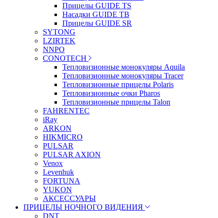
Прицелы GUIDE TS
Насадки GUIDE TB
Прицелы GUIDE SR
SYTONG
LZIRTEK
NNPO
CONOTECH
Тепловизионные монокуляры Aquila
Тепловизионные монокуляры Tracer
Тепловизионные прицелы Polaris
Тепловизионные очки Pharos
Тепловизионные прицелы Talon
FAHRENTEC
iRay
ARKON
HIKMICRO
PULSAR
PULSAR AXION
Venox
Levenhuk
FORTUNA
YUKON
АКСЕССУАРЫ
ПРИЦЕЛЫ НОЧНОГО ВИДЕНИЯ
DNT