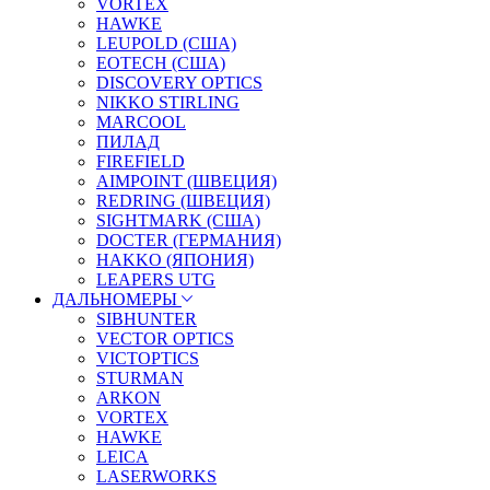
VORTEX
HAWKE
LEUPOLD (США)
EOTECH (США)
DISCOVERY OPTICS
NIKKO STIRLING
MARCOOL
ПИЛАД
FIREFIELD
AIMPOINT (ШВЕЦИЯ)
REDRING (ШВЕЦИЯ)
SIGHTMARK (США)
DOCTER (ГЕРМАНИЯ)
HAKKO (ЯПОНИЯ)
LEAPERS UTG
ДАЛЬНОМЕРЫ
SIBHUNTER
VECTOR OPTICS
VICTOPTICS
STURMAN
ARKON
VORTEX
HAWKE
LEICA
LASERWORKS