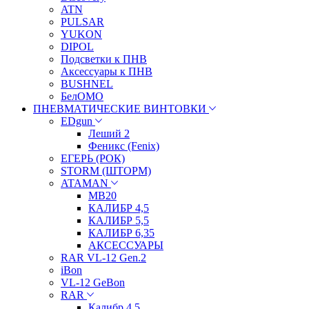
ATN
PULSAR
YUKON
DIPOL
Подсветки к ПНВ
Аксессуары к ПНВ
BUSHNEL
БелОМО
ПНЕВМАТИЧЕСКИЕ ВИНТОВКИ
EDgun
Леший 2
Феникс (Fenix)
ЕГЕРЬ (РОК)
STORM (ШТОРМ)
ATAMAN
МВ20
КАЛИБР 4,5
КАЛИБР 5,5
КАЛИБР 6,35
АКСЕССУАРЫ
RAR VL-12 Gen.2
iBon
VL-12 GeBon
RAR
Калибр 4,5