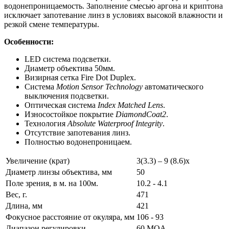
водонепроницаемость. Заполнение смесью аргона и криптона
исключает запотевание линз в условиях высокой влажности и
резкой смене температуры.
Особенности:
LED система подсветки.
Диаметр объектива 50мм.
Визирная сетка Fire Dot Duplex.
Система
Motion Sensor Technology
автоматического
выключения подсветки.
Оптическая система
Index Matched Lens
.
Износостойкое покрытие
DiamondCoat2
.
Технология
Absolute Waterproof Integrity
.
Отсутствие запотевания линз.
Полностью водонепроницаем.
Увеличение (крат)
3(3.3) – 9 (8.6)x
Диаметр линзы объектива, мм
50
Поле зрения, в м. на 100м.
10.2 - 4.1
Вес, г.
471
Длина, мм
421
Фокусное расстояние от окуляра, мм
106 - 93
Диапазон регулировки
60 MOA