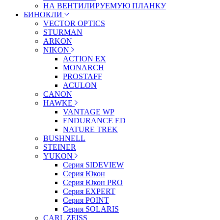
НА ВЕНТИЛИРУЕМУЮ ПЛАНКУ
БИНОКЛИ
VECTOR OPTICS
STURMAN
ARKON
NIKON
ACTION EX
MONARCH
PROSTAFF
ACULON
CANON
HAWKE
VANTAGE WP
ENDURANCE ED
NATURE TREK
BUSHNELL
STEINER
YUKON
Серия SIDEVIEW
Серия Юкон
Серия Юкон PRO
Серия EXPERT
Серия POINT
Серия SOLARIS
CARL ZEISS