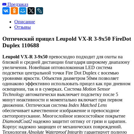
Предзаказ
Описание
Отзывы
Оптический прицел Leupold VX-R 3-9x50 FireDot
Duplex 110688
Leupold VX-R 3-9x50
превосходно подходит для охоты на
близкой и средней дистанции благодаря широкому диапазону
увеличения. Новейшая оптоволоконная LED система
подсветки центральной точки Fire Dot Duplex с восемью
уровнями яркости. Объектив диаметром 50мм позволяет
одинаково эффективно использовать прицел как при дневном
освещении, так и в сумерках. Система
Motion Sensor
Technology
автоматически выключает подсветку после 5
минут неактивности и моментально включает при первом
движении. Оптическая система
Index Matched Lens
обеспечивает качественное изображение и превосходное
светопропускание. Многослойное износостойкое покрытие
DiamondCoat2
надежно защитит оптику от грязи и царапин.
Корпус надежно защищен от механических повреждений.
Технология
Absolute Waterproof Integrity
гарантирует полную