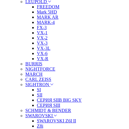
LEUPOLD
FREEDOM
Mark 5HD
MARK AR
MARK-4
FX-3
VX-1
VX-2
VX-3
VX-3L
VX-6
VX-R
BURRIS
NIGHTFORCE
MARCH
CARL ZEISS
SIGHTRON
SI
SII
СЕРИЯ SIIB BIG SKY
СЕРИЯ SIII
SCHMIDT & BENDER
SWAROVSKI
SWAROVSKI Z6I II
Z8i