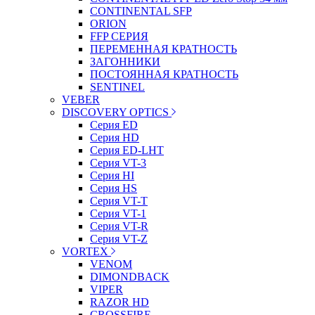
CONTINENTAL SFP
ORION
FFP СЕРИЯ
ПЕРЕМЕННАЯ КРАТНОСТЬ
ЗАГОННИКИ
ПОСТОЯННАЯ КРАТНОСТЬ
SENTINEL
VEBER
DISCOVERY OPTICS
Серия ED
Серия HD
Серия ED-LHT
Серия VT-3
Серия HI
Серия HS
Серия VT-T
Серия VT-1
Серия VT-R
Серия VT-Z
VORTEX
VENOM
DIMONDBACK
VIPER
RAZOR HD
CROSSFIRE