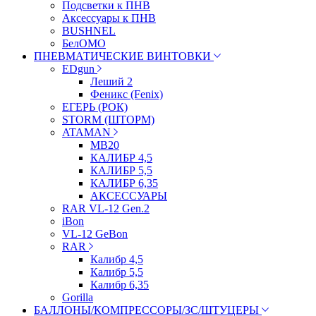
Подсветки к ПНВ
Аксессуары к ПНВ
BUSHNEL
БелОМО
ПНЕВМАТИЧЕСКИЕ ВИНТОВКИ
EDgun
Леший 2
Феникс (Fenix)
ЕГЕРЬ (РОК)
STORM (ШТОРМ)
ATAMAN
МВ20
КАЛИБР 4,5
КАЛИБР 5,5
КАЛИБР 6,35
АКСЕССУАРЫ
RAR VL-12 Gen.2
iBon
VL-12 GeBon
RAR
Калибр 4,5
Калибр 5,5
Калибр 6,35
Gorilla
БАЛЛОНЫ/КОМПРЕССОРЫ/ЗС/ШТУЦЕРЫ