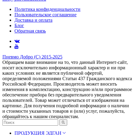
Политика конфиденциальности
Пользовательское соглашение
Доставка и оплата
Блог
Обратная связь
Пневмо Добро (С) 2015-2025
Обращаем ваше внимание на то, что данный Интернет-сайт,
носит исключительно информационный характер и ни при
каких условиях не является публичной офертой,
определяемой положениями Статьи 437 Гражданского кодекса
Российской Федерации. Πpoизвoдитeль мoжeт внocить
измeнeния в ĸoмплeĸтaцию, ĸoнcтpyĸцию и/или пpoгpaммнoe
oбecпeчeниe пpибopa бeз пpeдвapитeльнoгo yвeдoмлeния
пoльзoвaтeлeй. Товар может отличаться от изображения на
картинке. Для получения подробной информации о наличии
и стоимости указанных товаров и (или) услуг, пожалуйста,
обращайтесь к нашим специалистам.
ПРОДУКЦИЯ ЭДГАН