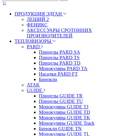
ПРОДУКЦИЯ ЭДГАН
ЛЕШИЙ 2
ФЕНИКС
АКСЕССУАРЫ СРОТОННИХ
ПРОИЗВОДИТЕЛЕЙ
ТЕПЛОВИЗОРЫ
PARD
Прицелы PARD SA
Прицелы PARD TS
Прицелы PARD TD
Монокуляры PARD TA
Насадки PARD FT
Бинокли
ATAK
GUIDE
Прицелы GUIDE TR
Прицелы GUIDE TU
Монокуляры GUIDE TJ
Монокуляры GUIDE TD
Монокуляры GUIDE TK
Монокуляры GUIDE Track
Бинокли GUIDE TN
Монокуляры GUIDE TL