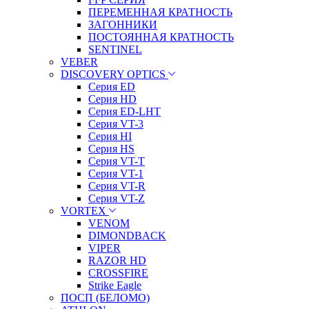
ПЕРЕМЕННАЯ КРАТНОСТЬ
ЗАГОННИКИ
ПОСТОЯННАЯ КРАТНОСТЬ
SENTINEL
VEBER
DISCOVERY OPTICS
Серия ED
Серия HD
Серия ED-LHT
Серия VT-3
Серия HI
Серия HS
Серия VT-T
Серия VT-1
Серия VT-R
Серия VT-Z
VORTEX
VENOM
DIMONDBACK
VIPER
RAZOR HD
CROSSFIRE
Strike Eagle
ПОСП (БЕЛОМО)