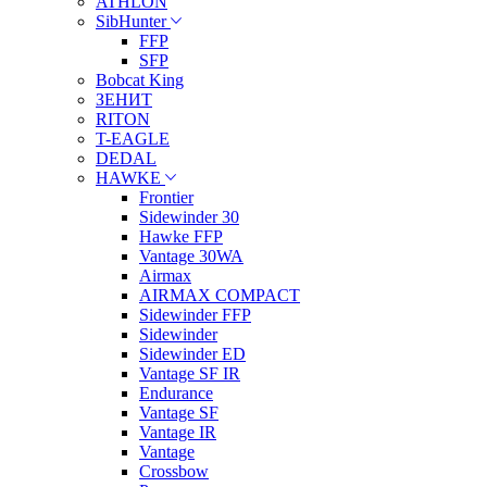
ATHLON
SibHunter
FFP
SFP
Bobcat King
ЗЕНИТ
RITON
T-EAGLE
DEDAL
HAWKE
Frontier
Sidewinder 30
Hawke FFP
Vantage 30WA
Airmax
AIRMAX COMPACT
Sidewinder FFP
Sidewinder
Sidewinder ED
Vantage SF IR
Endurance
Vantage SF
Vantage IR
Vantage
Crossbow