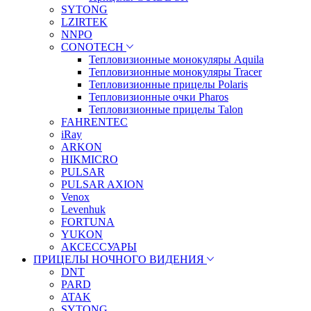
SYTONG
LZIRTEK
NNPO
CONOTECH
Тепловизионные монокуляры Aquila
Тепловизионные монокуляры Tracer
Тепловизионные прицелы Polaris
Тепловизионные очки Pharos
Тепловизионные прицелы Talon
FAHRENTEC
iRay
ARKON
HIKMICRO
PULSAR
PULSAR AXION
Venox
Levenhuk
FORTUNA
YUKON
АКСЕССУАРЫ
ПРИЦЕЛЫ НОЧНОГО ВИДЕНИЯ
DNT
PARD
ATAK
SYTONG