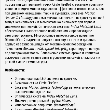
подсветки центральной точки Circle FireDot с восемью уровнями
яркости прицел можно одинаково эффективно использовать как
при дневном освещении, так и в сумерках. Система
Motion
Sensor Technology
автоматически выключает подсветку после 5
минут неактивности и моментально включает при первом
движении винтовкой. Оптическая система
Index Matched Lens
обеспечивает качественное изображения и превосходное
светопропускание. Многослойное износостойкое покрытие
DiamondCoat2 надежно защитит оптику от грязи и царапин.
Корпус надежно защищен от механических повреждений.
Технология
Absolute Waterproof Integrity
гарантирует полную
водонепроницаемость. Заполнение смесью аргона и криптона
исключает запотевание линз в условиях высокой влажности и
резкой смене температуры.
Особенности:
Оптоволоконная LED система подсветки.
Визирная сетка Circle FireDot.
Система
Motion Sensor Technology
автоматического
выключения подсветки.
Оптическая система
Index Matched Lens
.
Диаметр центральной трубки 30мм.
Износостойкое покрытие
DiamondCoat2
.
Технология
Absolute Waterproof Integrity
.