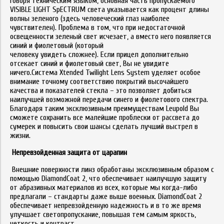
Говоря техническим языком, основная часть пропускаемого
VISIBLE LIGHT SpECTRUM света указывается как процент длины
волны зеленого (здесь человеческий глаз наиболее
чувствителен). Проблема в том, что при недостаточной
освещенности зеленый свет исчезает, а вместо него появляется
синий и фиолетовый (который
человеку увидеть сложнее). Если прицел дополнительно
отсекает синий и фиолетовый свет, Вы не увидите
ничего.Система Xtended Twilight Lens System уделяет особое
внимание точному соответствию покрытий высочайшего
качества и показателей стекла – это позволяет добиться
наилучшей возможной передачи синего и фиолетового спектра.
Благодаря таким эксклюзивным преимуществам Leupold Вы
сможете сохранить все малейшие проблески от рассвета до
сумерек и повысить свои шансы сделать лучший выстрел в
жизни.
Непревзойденная защита от царапин
Внешние поверхности линз обработаны эксклюзивным образом с
помощью DiamondCoat 2, что обеспечивает наилучшую защиту
от абразивных материалов из всех, которые мы когда-либо
предлагали – стандарты даже выше военных. DiamondCoat 2
обеспечивает непревзойденную надежность и в то же время
улучшает светопропускание, повышая тем самым яркость,
четкость и контраст.