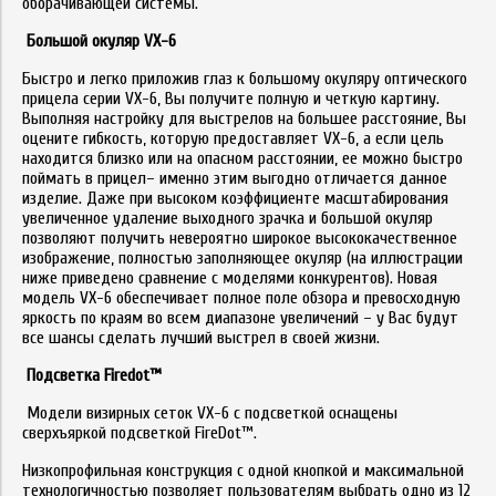
оборачивающей системы.
Большой окуляр VX-6
Быстро и легко приложив глаз к большому окуляру оптического
прицела серии VX-6, Вы получите полную и четкую картину.
Выполняя настройку для выстрелов на большее расстояние, Вы
оцените гибкость, которую предоставляет VX-6, а если цель
находится близко или на опасном расстоянии, ее можно быстро
поймать в прицел– именно этим выгодно отличается данное
изделие. Даже при высоком коэффициенте масштабирования
увеличенное удаление выходного зрачка и большой окуляр
позволяют получить невероятно широкое высококачественное
изображение, полностью заполняющее окуляр (на иллюстрации
ниже приведено сравнение с моделями конкурентов). Новая
модель VX-6 обеспечивает полное поле обзора и превосходную
яркость по краям во всем диапазоне увеличений – у Вас будут
все шансы сделать лучший выстрел в своей жизни.
Подсветка Firedot™
Модели визирных сеток VX-6 с подсветкой оснащены
сверхъяркой подсветкой FireDot™.
Низкопрофильная конструкция с одной кнопкой и максимальной
технологичностью позволяет пользователям выбрать одно из 12