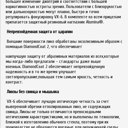
большее изменение диоптрий в соответствии с большей
вариативностью остроты зрения. Пользователи с близорукостью
или дальнозоркостью могут плавно, быстро и точно
регулировать фокусировку VX-6. В комплекте ко всем прицелам
прилагается защитный резиновый наглазник Alumina®.
Непревзойденная защита от царапин
Внешние поверхности линз обработаны эксклюзивным образом с
помощью DiamondCoat 2, что обеспечивает
наилучшую защиту от абразивных материалов из всех,которые
мы когда-либо предлагали – стандарты даже выше
военных. DiamondCoat 2 обеспечивает непревзойденную
надежность и в то же время улучшает
светопропускание,повышая тем самым яркость, четкость и
контраст.
Линзы без свинца и мышьяка
VX-6 обеспечивает лучшую оптическую четкость за счет
выверенной обрезки отполированных линз, не содержащих
свинца. Линзы не только отличаются превосходными
оптическими характеристиками, но и выполнены по технологии,
близкой к изготовлению обычного стекла, поэтому при их
производстве не образуются вредные для окружающей среды