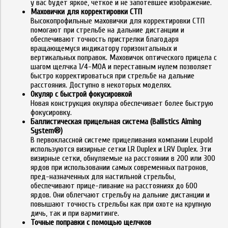
у вас будет яркое, четкое и не запотевшее изображение.
Маховички для корректировки СТП
Высокопрофильные маховички для корректировки СТП
помогают при стрельбе на дальние дистанции и
обеспечивают точность пристрелки благодаря
вращающемуся индикатору горизонтальных и
вертикальных поправок. Маховичок оптического прицела с
шагом щелчка 1/4-MOA и переставным нулем позволяет
быстро корректироваться при стрельбе на дальние
расстояния. Доступно в некоторых моделях.
Окуляр с быстрой фокусировкой
Новая конструкция окуляра обеспечивает более быструю
фокусировку.
Баллистическая прицельная система (Ballistics Aiming
System®)
В первоклассной системе прицеливания компании Leupold
используются визирные сетки LR Duplex и LRV Duplex. Эти
визирные сетки, обнуляемые на расстоянии в 200 или 300
ярдов при использовании самых современных патронов,
пред-назначенных для настильной стрельбы,
обеспечивают прице-ливание на расстояниях до 600
ярдов. Они облегчают стрельбу на дальние дистанции и
повышают точность стрельбы как при охоте на крупную
дичь, так и при вармитинге.
Точные поправки с помощью щелчков