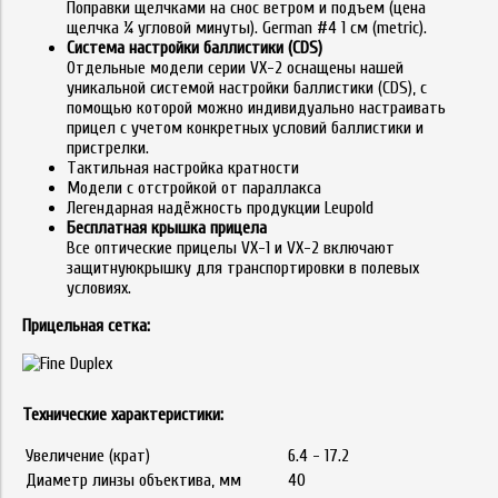
Поправки щелчками на снос ветром и подъем (цена
щелчка ¼ угловой минуты). German #4 1 см (metric).
Система настройки баллистики (CDS)
Отдельные модели серии VX-2 оснащены нашей
уникальной системой настройки баллистики (CDS), с
помощью которой можно индивидуально настраивать
прицел с учетом конкретных условий баллистики и
пристрелки.
Tактильная настройка кратности
Модели с отстройкой от параллакса
Легендарная надёжность продукции Leupold
Бесплатная крышка прицела
Все оптические прицелы VX-1 и VX-2 включают
защитнуюкрышку для транспортировки в полевых
условиях.
Прицельная сетка:
Технические характеристики:
Увеличение (крат)
6.4 - 17.2
Диаметр линзы объектива, мм
40