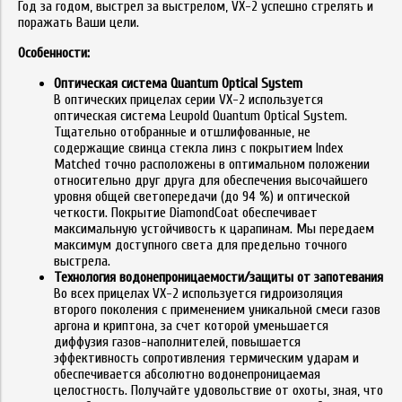
Год за годом, выстрел за выстрелом, VX-2 успешно стрелять и
поражать Ваши цели.
Особенности:
Оптическая система Quantum Optical System
В оптических прицелах серии VX-2 используется
оптическая система Leupold Quantum Optical System.
Тщательно отобранные и отшлифованные, не
содержащие свинца стекла линз с покрытием Index
Matched точно расположены в оптимальном положении
относительно друг друга для обеспечения высочайшего
уровня общей светопередачи (до 94 %) и оптической
четкости. Покрытие DiamondCoat обеспечивает
максимальную устойчивость к царапинам. Мы передаем
максимум доступного света для предельно точного
выстрела.
Технология водонепроницаемости/защиты от запотевания
Во всех прицелах VX-2 используется гидроизоляция
второго поколения с применением уникальной смеси газов
аргона и криптона, за счет которой уменьшается
диффузия газов-наполнителей, повышается
эффективность сопротивления термическим ударам и
обеспечивается абсолютно водонепроницаемая
целостность. Получайте удовольствие от охоты, зная, что