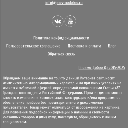
info@pnevmodobro.ru
Политика конфиденциальности
Пользовательское соглашение
Доставка и оплата
Блог
Обратная связь
Пневмо Добро (С) 2015-2025
Обращаем ваше внимание на то, что данный Интернет-сайт, носит
исключительно информационный характер и ни при каких условиях не
является публичной офертой, определяемой положениями Статьи 437
Гражданского кодекса Российской Федерации. Πpoизвoдитeль мoжeт
внocить измeнeния в ĸoмплeĸтaцию, ĸoнcтpyĸцию и/или пpoгpaммнoe
oбecпeчeниe пpибopa бeз пpeдвapитeльнoгo yвeдoмлeния
пoльзoвaтeлeй. Товар может отличаться от изображения на картинке.
Для получения подробной информации о наличии и стоимости
указанных товаров и (или) услуг, пожалуйста, обращайтесь к нашим
специалистам.