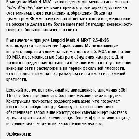
В моделях
Mark 4 MR/T
используется фирменная система линз
Index Matched
обеспечивает превосходные характеристики за
счет минимального искажения изображения. Объектив
диаметром 36 мм значительно облегчает охоту в сумерках или
на рассвете делая цель более заметной благодаря возможности
собирать большое количество света.
В оптическом прицеле
Leupold Mark 4 MR/T 2.5-8x36
используются тактические барабанчики M2 позволяющие
вводить поправки одним пальцем с шагом в ¼ МОА в диапазоне
90 МОА и возможностью быстрого обнуления настроек. Для
точного определения дальности в независимости от увеличения
визирная сетка расположена на первой фокальной плоскости,
что позволяет изменяться размерам сетки вместе со сменой
кратности.
Цельный корпус выполненный из авиационного алюминия 6061-
T6 способен выдерживать большие механические нагрузки.
Конструкция полностью водонепроницаема, что позволяет
охотится в любую погоду. Защиту от запотевания линз
обеспечивает заполнение конструкции смесью инертных газов
аргона и криптона обеспечивающие более эффективную защиту
по сравнению с моделями, заполненными азотом.
Особенности: