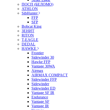
ПОСП (БЕЛОМО)
ATHLON
SibHunter
FFP
SFP
Bobcat King
ЗЕНИТ
RITON
T-EAGLE
DEDAL
HAWKE
Frontier
Sidewinder 30
Hawke FFP
Vantage 30WA
Airmax
AIRMAX COMPACT
Sidewinder FFP
Sidewinder
Sidewinder ED
Vantage SF IR
Endurance
Vantage SF
Vantage IR