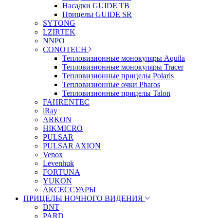
Насадки GUIDE TB
Прицелы GUIDE SR
SYTONG
LZIRTEK
NNPO
CONOTECH
Тепловизионные монокуляры Aquila
Тепловизионные монокуляры Tracer
Тепловизионные прицелы Polaris
Тепловизионные очки Pharos
Тепловизионные прицелы Talon
FAHRENTEC
iRay
ARKON
HIKMICRO
PULSAR
PULSAR AXION
Venox
Levenhuk
FORTUNA
YUKON
АКСЕССУАРЫ
ПРИЦЕЛЫ НОЧНОГО ВИДЕНИЯ
DNT
PARD