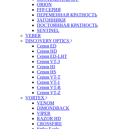
ORION
FFP СЕРИЯ
ПЕРЕМЕННАЯ КРАТНОСТЬ
ЗАГОННИКИ
ПОСТОЯННАЯ КРАТНОСТЬ
SENTINEL
VEBER
DISCOVERY OPTICS
Серия ED
Серия HD
Серия ED-LHT
Серия VT-3
Серия HI
Серия HS
Серия VT-T
Серия VT-1
Серия VT-R
Серия VT-Z
VORTEX
VENOM
DIMONDBACK
VIPER
RAZOR HD
CROSSFIRE
Strike Eagle