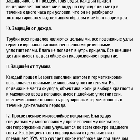
защищенность от воздействия воды. Каждый прицел
выдерживает погружение в воду на глубину один метр в
течение одного часа при условии, что он не разбирался,
эксплуатировался надлежащим образом и не был поврежден.
10.
Защищён от дождя.
Трубки всех прицелов являются цельными, все подвижные узлы
герметизированы высококачественными резиновыми
уплотнителями. Влага не попадет внутрь прицела. Все внешние
детали имеют водостойкое антикоррозионное покрытие.
11.
Защищён от тумана.
Каждый прицел Leapers заполнен азотом и герметизирован
высококачественными резиновыми уплотнителями. Все
подвижные части окуляра, объектива, кольца выбора кратности
и маховиков ввода поправок имеют двойные уплотнители,
обеспечивающие плавность регулировок и герметичность в
течение длительного периода.
12.
Просветленное многослойное покрытие.
Благодаря
специальному многослойному просветленному покрытию,
светопропускание линз улучшается во всем спектре видимого
света. Коэффициент светопропускания отдельных линз
превышает 95%, что создает яркое изображение при дневном