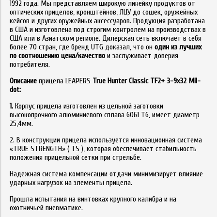
1992 года. Мы представляем широкую линейку продуктов от
оптических прицелов, кронштейнов, ЛЦУ до сошек, оружейных
кейсов и других оружейных аксессуаров. Продукция разработана
в США и изготовлена под строгим контролем на производствах в
США или в Азиатском регионе. Дилерская сеть включает в себя
более 70 стран, где бренд UTG доказал, что он
один из лучших
по соотношению цена/качество
и заслуживает доверия
потребителя.
Описание
прицела LEAPERS
True Hunter Classic TF2+ 3-9x32 Mil-
dot:
1.
Корпус прицела изготовлен из цельной заготовки
высокопрочного алюминиевого сплава 6061 Т6, имеет диаметр
25,4мм.
2. В конструкции прицела используется инновационная система
«TRUE STRENGTH» ( TS ), которая обеспечивает стабильность
положения прицельной сетки при стрельбе.
Надежная система компенсации отдачи минимизирует влияние
ударных нагрузок на элементы прицела.
Прошла испытания на винтовках крупного калибра и на
охотничьей пневматике.