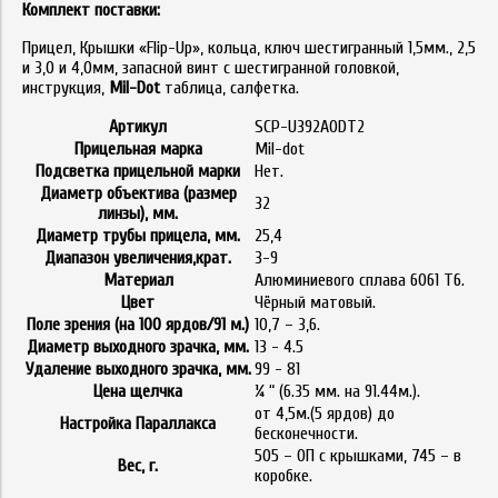
Комплект поставки:
Прицел, Крышки «Flip-Up», кольца, ключ шестигранный 1,5мм., 2,5
и 3,0 и 4,0мм, запасной винт с шестигранной головкой,
инструкция,
Mil-Dot
таблица, салфетка.
Артикул
SCP-U392AODT2
Прицельная марка
Mil-dot
Подсветка прицельной марки
Нет.
Диаметр объектива (размер
32
линзы), мм.
Диаметр трубы прицела, мм.
25,4
Диапазон увеличения,крат.
3-9
Материал
Алюминиевого сплава 6061 Т6.
Цвет
Чёрный матовый.
Поле зрения (на 100 ярдов/91 м.)
10,7 – 3,6.
Диаметр выходного зрачка, мм.
13 - 4.5
Удаление выходного зрачка, мм.
99 - 81
Цена щелчка
¼ “ (6.35 мм. на 91.44м.).
от 4,5м.(5 ярдов) до
Настройка Параллакса
бесконечности.
505 – ОП с крышками, 745 – в
Вес, г.
коробке.