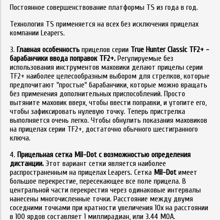
Постоянное совершенствование платформы TS из года в год.
Технология TS применяется на всех без исключения прицелах
компании Leapers.
3.
Главная особенность
прицелов серии
True
Hunter
Classic
TF
2+ -
барабанчики ввода поправок TF2+.
Регулируемые без
использования инструментов маховики делают прицелы серии
TF2+ наиболее целесообразным выбором для стрелков, которые
предпочитают "простые" барабанчики, которые можно вращать
без применения дополнительных приспособлений. Просто
вытяните маховик вверх, чтобы ввести поправки, и утопите его,
чтобы зафиксировать нулевую точку. Теперь пристрелка
выполняется очень легко. Чтобы обнулить показания маховиков
на прицелах серии TF2+, достаточно обычного шестигранного
ключа.
4.
Прицельная сетка Mil-Dot с возможностью определения
дистанции.
Этот вариант сетки является наиболее
распространенным на прицелах Leapers. Сетка
Mil-Dot
имеет
большое перекрестие, пересекающее все поле прицела. В
центральной части перекрестия через одинаковые интервалы
нанесены многочисленные точки. Расстояние между двумя
соседними точками при кратности увеличения 10х на расстоянии
в 100 ярдов составляет 1 миллирадиан, или 3.44 МОА.