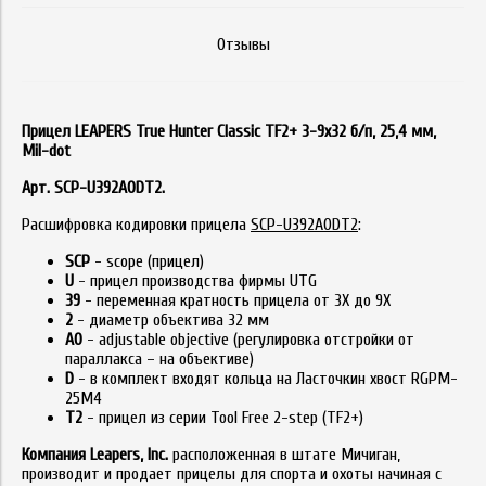
Отзывы
Прицел LEAPERS True Hunter Classic TF2+ 3-9x32 б/п, 25,4 мм,
Mil-dot
Арт. SCP-U392AODT2.
Расшифровка кодировки прицела
SCP-U392AODT2
:
SCP
- scope (прицел)
U
- прицел производства фирмы UTG
39
- переменная кратность прицела от 3Х до 9Х
2
- диаметр объектива 32 мм
AO
- adjustable objective (регулировка отстройки от
параллакса – на объективе)
D
- в комплект входят кольца на Ласточкин хвост RGPM-
25M4
T2
- прицел из серии Tool Free 2-step (TF2+)
Компания Leapers, Inc.
расположенная в штате Мичиган,
производит и продает прицелы для спорта и охоты начиная с