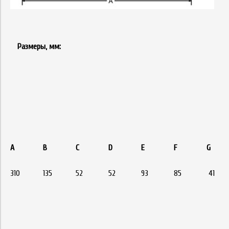
Размеры, мм:
А
В
С
D
E
F
G
310
135
52
52
93
85
41