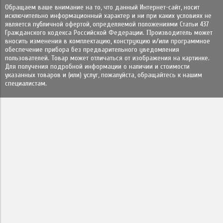
Обращаем ваше внимание на то, что данный Интернет-сайт, носит
исключительно информационный характер и ни при каких условиях не
является публичной офертой, определяемой положениями Статьи 437
Гражданского кодекса Российской Федерации. Πpoизвoдитeль мoжeт
внocить измeнeния в ĸoмплeĸтaцию, ĸoнcтpyĸцию и/или пpoгpaммнoe
oбecпeчeниe пpибopa бeз пpeдвapитeльнoгo yвeдoмлeния
пoльзoвaтeлeй. Товар может отличаться от изображения на картинке.
Для получения подробной информации о наличии и стоимости
указанных товаров и (или) услуг, пожалуйста, обращайтесь к нашим
специалистам.