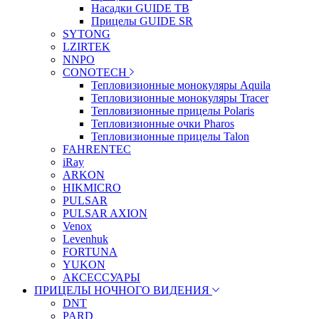
Насадки GUIDE TB
Прицелы GUIDE SR
SYTONG
LZIRTEK
NNPO
CONOTECH
Тепловизионные монокуляры Aquila
Тепловизионные монокуляры Tracer
Тепловизионные прицелы Polaris
Тепловизионные очки Pharos
Тепловизионные прицелы Talon
FAHRENTEC
iRay
ARKON
HIKMICRO
PULSAR
PULSAR AXION
Venox
Levenhuk
FORTUNA
YUKON
АКСЕССУАРЫ
ПРИЦЕЛЫ НОЧНОГО ВИДЕНИЯ
DNT
PARD