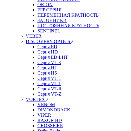
ORION
FFP СЕРИЯ
ПЕРЕМЕННАЯ КРАТНОСТЬ
ЗАГОННИКИ
ПОСТОЯННАЯ КРАТНОСТЬ
SENTINEL
VEBER
DISCOVERY OPTICS
Серия ED
Серия HD
Серия ED-LHT
Серия VT-3
Серия HI
Серия HS
Серия VT-T
Серия VT-1
Серия VT-R
Серия VT-Z
VORTEX
VENOM
DIMONDBACK
VIPER
RAZOR HD
CROSSFIRE
Strike Eagle