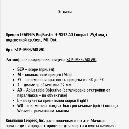
Отзывы
Прицел LEAPERS BugBuster 3-9X32 AO Compact 25,4 мм, с
подсветкой кр./зел., Mil-Dot
Арт.
SCP-M392AOLWQ
.
Расшифровка кодировки прицела
SCP-M392AOLWQ
:
SCP
- scope (прицел)
M
- компактный прицел (Mini)
39
- переменная кратность прицела от 3Х до 9Х
2
- диаметр объектива 32 мм
AO
- Adjustable Objective (регулировка отстройки от
параллакса - на объективе)
L
- подсветка прицельной марки (Light)
WQ
- в комплект входят быстросъемные (quick) кольца
Weaver с рычажным замком
Компания Leapers, Inc.
расположенная в штате Мичиган,
производит и продает прицелы для спорта и охоты начиная с