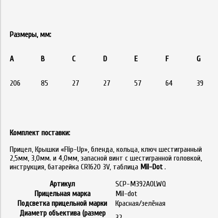
Размеры, мм:
А
В
С
D
E
F
G
206
85
27
27
57
64
39
Комплект поставки:
Прицел, Крышки «Flip-Up», бленда, кольца, ключ шестигранный
2,5мм, 3,0мм. и 4,0мм, запасной винт с шестигранной головкой,
инструкция, батарейка CR1620 3V, таблица
Mil-Dot
.
Артикул
SCP-M392AOLWQ
Прицельная марка
Mil-dot
Подсветка прицельной марки
Красная/зелёная
Диаметр объектива (размер
32