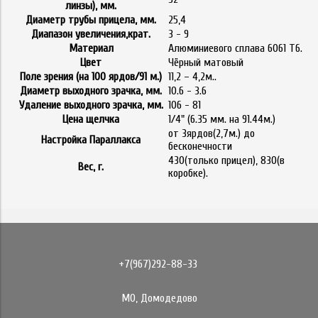
линзы), мм.
Диаметр трубы прицела, мм.
25,4
Диапазон увеличения,крат.
3 - 9
Материал
Алюминиевого сплава 6061 Т6.
Цвет
Чёрный матовый
Поле зрения (на 100 ярдов/91 м.)
11,2 – 4,2м..
Диаметр выходного зрачка, мм.
10.6 - 3.6
Удаление выходного зрачка, мм.
106 - 81
Цена щелчка
1/4" (6.35 мм. на 91.44м.)
от 3ярдов(2,7м.) до
Настройка Параллакса
бесконечности
430(только прицел), 830(в
Вес, г.
коробке).
+7(967)292-88-33
МО, Домодедово