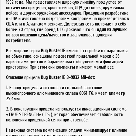
1992 года. Мы представляем широкую линейку продуктов от
оптических прицелов, кронштейнов, ЛЦУ до сошек, оружейных
кейсов и других оружейных аксессуаров. Продукция разработана
в США и изготовлена под строгим контролем на производствах в
США или в Азиатском регионе. Дилерская сеть включает в себя
более 70 стран, где бренд UTG доказал, что он
один из лучших
по соотношению цена/качество
и заслуживает доверия
потребителя.
Все модели серии
Bug
Buster
IE
имеют отстройку от параллакса
на объективе, оснащены подсветкой прицельной марки с 36
вариантами цветов и баранчиками с обнулением и фиксацией
пристрелки. При этом они компакты и имеют малый вес.
Описание
прицела
Bug Buster IE 3-9X32 Mil-dot:
1.
Корпус прицела изготовлен из цельной заготовки
высокопрочного алюминиевого сплава 6061 Т6, имеет диаметр
25,4мм.
2. В конструкции прицела используется инновационная система
«TRUE STRENGTH» ( TS ), которая обеспечивает стабильность
положения прицельной сетки при стрельбе.
Надежная система компенсации отдачи минимизирует влияние
ударных нагрузок на элементы прицела.