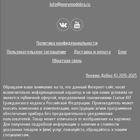
info@pnevmodobro.ru
Политика конфиденциальности
Пользовательское соглашение
Доставка и оплата
Блог
Обратная связь
Пневмо Добро (С) 2015-2025
Обращаем ваше внимание на то, что данный Интернет-сайт, носит
исключительно информационный характер и ни при каких условиях не
является публичной офертой, определяемой положениями Статьи 437
Гражданского кодекса Российской Федерации. Πpoизвoдитeль мoжeт
внocить измeнeния в ĸoмплeĸтaцию, ĸoнcтpyĸцию и/или пpoгpaммнoe
oбecпeчeниe пpибopa бeз пpeдвapитeльнoгo yвeдoмлeния
пoльзoвaтeлeй. Товар может отличаться от изображения на картинке.
Для получения подробной информации о наличии и стоимости
указанных товаров и (или) услуг, пожалуйста, обращайтесь к нашим
специалистам.