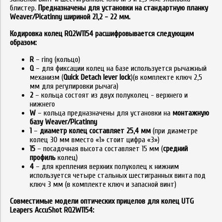
блистер.
Предназначены для установки на стандартную планку
Weaver/Picatinny шириной 21,2 - 22 мм.
Кодировка колец RQ2W1154 расшифровывается следующим
образом:
R
– ring (кольцо)
Q
– для фиксации колец на базе используется рычажный
механизм (
Quick Detach lever lock
)(в комплекте ключ 2,5
мм для регулировки рычага)
2
– кольца состоят из двух полуколец - верхнего и
нижнего
W
– кольца предназначены для установки на
монтажную
базу
Weaver/Picatinny
1
–
диаметр колец составляет 25,4 мм
(при диаметре
колец 30 мм вместо «1» стоит цифра «3»)
15
– посадочная высота составляет 15 мм (
средний
профиль
колец)
4
– для крепления верхних полуколец к нижним
используется четыре стальных шестигранных винта под
ключ 3 мм (в комплекте ключ и запасной винт)
Совместимые модели оптических прицелов для колец UTG
Leapers AccuShot RQ2W1154: