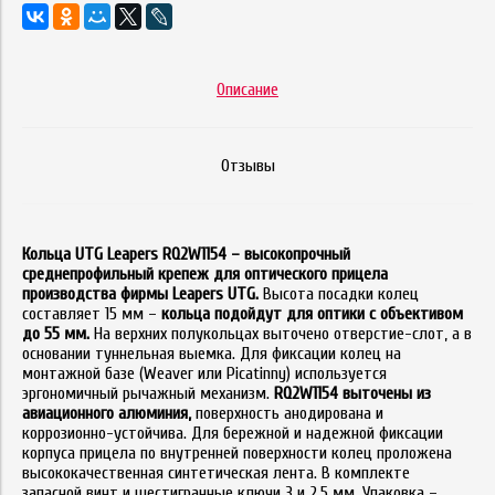
Описание
Отзывы
Кольца UTG Leapers RQ2W1154 – высокопрочный
среднепрофильный крепеж для оптического прицела
производства фирмы Leapers UTG.
Высота посадки колец
составляет 15 мм –
кольца подойдут для оптики с объективом
до 55 мм.
На верхних полукольцах выточено отверстие-слот, а в
основании туннельная выемка. Для фиксации колец на
монтажной базе (Weaver или Picatinny) используется
эргономичный рычажный механизм.
RQ2W1154 выточены из
авиационного алюминия,
поверхность анодирована и
коррозионно-устойчива. Для бережной и надежной фиксации
корпуса прицела по внутренней поверхности колец проложена
высококачественная синтетическая лента. В комплекте
запасной винт и шестигранные ключи 3 и 2,5 мм. Упаковка –