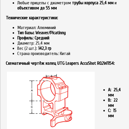
Любые прицелы с диаметром
трубы корпуса 25,4 мм
и
объективом до 55 мм
Технические характеристики:
Материал: Алюминий
Тип базы: Weaver/Picatinny
Профиль: Средний
Диаметр: 25,4 мм
Вес (2 шт.):
142,3 гр
Страна производитель: Китай
Схематичный чертёж колец UTG Leapers AccuShot RQ2W1154:
A: 25,4
мм
B: 22
мм
C: 15
мм