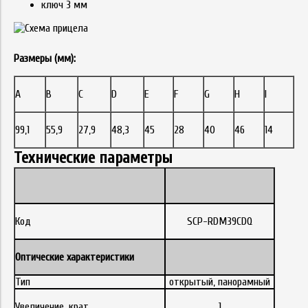
ключ 3 мм
Размеры (мм):
A
B
C
D
E
F
G
H
I
99,1
55,9
27,9
48,3
45
28
40
46
14
Технические параметры
Код
SCP-RDM39CDQ
Оптические характеристики
Тип
открытый, панорамный
Увеличение, крат
1