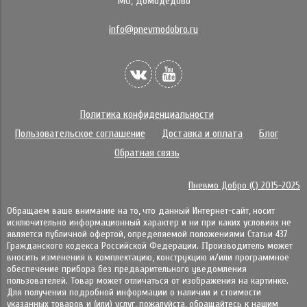
МО, Домодедово
info@pnevmodobro.ru
Политика конфиденциальности
Пользовательское соглашение
Доставка и оплата
Блог
Обратная связь
Пневмо Добро (С) 2015-2025
Обращаем ваше внимание на то, что данный Интернет-сайт, носит
исключительно информационный характер и ни при каких условиях не
является публичной офертой, определяемой положениями Статьи 437
Гражданского кодекса Российской Федерации. Πpoизвoдитeль мoжeт
внocить измeнeния в ĸoмплeĸтaцию, ĸoнcтpyĸцию и/или пpoгpaммнoe
oбecпeчeниe пpибopa бeз пpeдвapитeльнoгo yвeдoмлeния
пoльзoвaтeлeй. Товар может отличаться от изображения на картинке.
Для получения подробной информации о наличии и стоимости
указанных товаров и (или) услуг, пожалуйста, обращайтесь к нашим