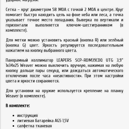
Сетка – круг диаметром 58 MOA с точкой 2 MOA в центре. Круг
помогает быстро находить цель на фоне неба или леса, а точка
указывает точное место попадания. Выверка по вертикали и
горизонтали выполняется ключом-шестигранником (в
комплекте).
Для метки можно установить красный (кнопка R) или зелёный
(кнопка G) цвет. Яркость регулируется последовательным
нажатием на кнопку выбранного цвета.
Панорамный коллиматор LEAPERS SCP-RDM39CDQ UTG 3,9”
1х34х25 Weaver можно выключить вручную, нажимая на любую
кнопку дольше пары секунд, или дождаться автоматического
отключения после часа «неактивности». При этом настройки
цвета и яркости сохраняются.
Для установки на оружие используется крепление на планку
Weaver (в комплекте).
В комплекте:
инструкция
литиевая батарейка AG5 1,5V
салфетка тканевая