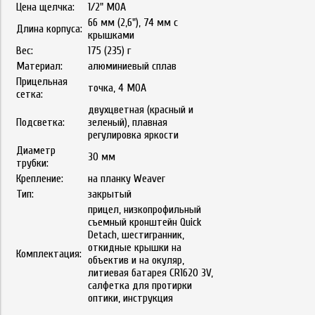
Цена щелчка:
1/2" MOA
66 мм (2,6"), 74 мм с
Длина корпуса:
крышками
Вес:
175 (235) г
Материал:
алюминиевый сплав
Прицельная
точка, 4 MOA
сетка:
двухцветная (красный и
Подсветка:
зеленый), плавная
регулировка яркости
Диаметр
30 мм
трубки:
Крепление:
на планку Weaver
Тип:
закрытый
прицел, низкопрофильный
съемный кронштейн Quick
Detach, шестигранник,
откидные крышки на
Комплектация:
объектив и на окуляр,
литиевая батарея CR1620 3V,
салфетка для протирки
оптики, инструкция