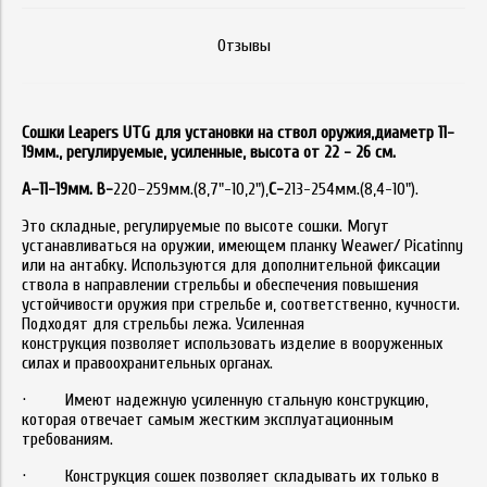
Отзывы
Сошки Leapers UTG для установки на ствол оружия,диаметр 11-
19мм., регулируемые, усиленные, высота от 22 - 26 см.
А–11-19мм. В-
220–259мм.(8,7"-10,2"),
С-
213-254мм.(8,4-10").
Это складные, регулируемые по высоте сошки. Могут
устанавливаться на оружии, имеющем планку Weawer/ Picatinny
или на антабку. Используются для дополнительной фиксации
ствола в направлении стрельбы и обеспечения повышения
устойчивости оружия при стрельбе и, соответственно, кучности.
Подходят для стрельбы лежа. Усиленная
конструкция позволяет использовать изделие в вооруженных
силах и правоохранительных органах.
· Имеют надежную усиленную стальную конструкцию,
которая отвечает самым жестким эксплуатационным
требованиям.
· Конструкция сошек позволяет складывать их только в