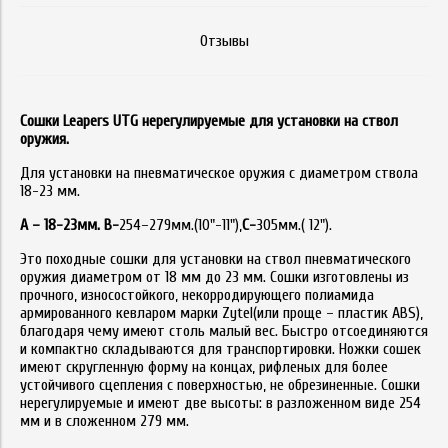
Отзывы
Сошки Leapers UTG нерегулируемые для установки на ствол
оружия.
Для установки на пневматическое оружия с диаметром ствола
18-23 мм.
А – 18-23мм. В-
254–279мм.(10"-11"),
С-
305мм.( 12").
Это походные сошки для установки на ствол пневматического
оружия диаметром от 18 мм до 23 мм. Сошки изготовлены из
прочного, износостойкого, некорродирующего полиамида
армированного кевларом марки Zytel(или проще – пластик ABS),
благодаря чему имеют столь малый вес. Быстро отсоединяются
и компактно складываются для транспортировки. Ножки сошек
имеют скругленную форму на концах, рифленых для более
устойчивого сцепления с поверхностью, не обрезиненные. Сошки
нерегулируемые и имеют две высоты: в разложенном виде 254
мм и в сложенном 279 мм.