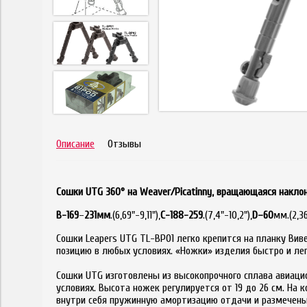
Описание
Отзывы
Сошки UTG 360° на Weaver/Picatinny, вращающаяся наклонна
В-169
–
231мм
.(6,69"-9,11"),
С-188-259
.(7,4"-10,2"),
D
–60
мм.(2,36
Сошки Leapers UTG TL-BP01 легко крепится на планку Вив
позицию в любых условиях. «Ножки» изделия быстро и ле
Сошки UTG изготовлены из высокопрочного сплава авиац
условиях. Высота ножек регулируется от 19 до 26 см. Н
внутри себя пружинную амортизацию отдачи и размечены 