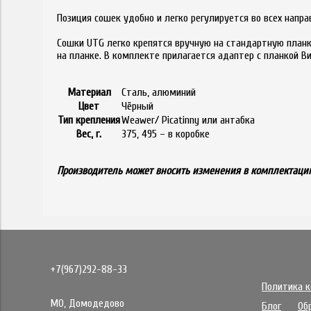
Позиция сошек удобно и легко регулируется во всех нап
Сошки UTG легко крепятся вручную на стандартную планк
на планке. В комплекте прилагается адаптер с планкой Ви
Материал
Сталь, алюминий
Цвет
Чёрный
Тип крепления
Weawer/ Picatinny или антабка
Вес, г.
375, 495 – в коробке
Производитель может вносить изменения в комплектацию
+7(967)292-88-33
Политика 
МО, Домодедово
Блог
Об