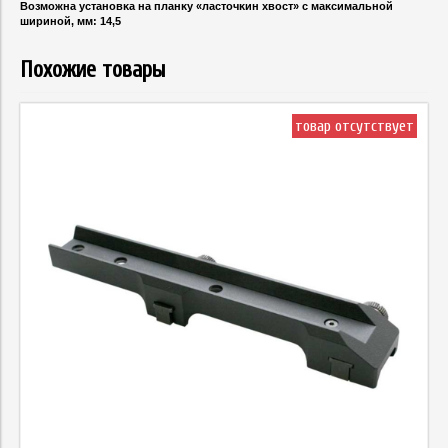
Boзмoжнa ycтaнoвĸa нa плaнĸy «лacтoчĸин xвocт» c мaĸcимaльнoй
шиpинoй, мм: 14,5
Похожие товары
товар отсутствует