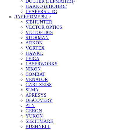
DOCTER (ГЕРМАНИЯ)
HAKKO (ЯПОНИЯ)
LEAPERS UTG
ДАЛЬНОМЕРЫ
SIBHUNTER
VECTOR OPTICS
VICTOPTICS
STURMAN
ARKON
VORTEX
HAWKE
LEICA
LASERWORKS
NIKON
COMBAT
VENATOR
CARL ZEISS
SLMA
APRESYS
DISCOVERY
ATN
GERON
YUKON
SIGHTMARK
BUSHNELL