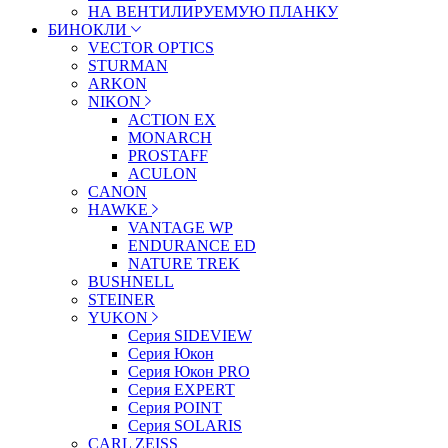
НА ВЕНТИЛИРУЕМУЮ ПЛАНКУ
БИНОКЛИ
VECTOR OPTICS
STURMAN
ARKON
NIKON
ACTION EX
MONARCH
PROSTAFF
ACULON
CANON
HAWKE
VANTAGE WP
ENDURANCE ED
NATURE TREK
BUSHNELL
STEINER
YUKON
Серия SIDEVIEW
Серия Юкон
Серия Юкон PRO
Серия EXPERT
Серия POINT
Серия SOLARIS
CARL ZEISS