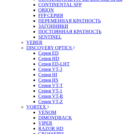
CONTINENTAL SFP
ORION
FFP СЕРИЯ
ПЕРЕМЕННАЯ КРАТНОСТЬ
ЗАГОННИКИ
ПОСТОЯННАЯ КРАТНОСТЬ
SENTINEL
VEBER
DISCOVERY OPTICS
Серия ED
Серия HD
Серия ED-LHT
Серия VT-3
Серия HI
Серия HS
Серия VT-T
Серия VT-1
Серия VT-R
Серия VT-Z
VORTEX
VENOM
DIMONDBACK
VIPER
RAZOR HD
CROSSFIRE