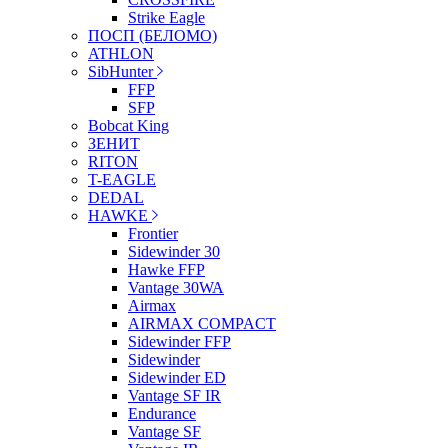
Strike Eagle
ПОСП (БЕЛОМО)
ATHLON
SibHunter
FFP
SFP
Bobcat King
ЗЕНИТ
RITON
T-EAGLE
DEDAL
HAWKE
Frontier
Sidewinder 30
Hawke FFP
Vantage 30WA
Airmax
AIRMAX COMPACT
Sidewinder FFP
Sidewinder
Sidewinder ED
Vantage SF IR
Endurance
Vantage SF