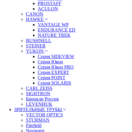
PROSTAFF
ACULON
CANON
HAWKE
VANTAGE WP
ENDURANCE ED
NATURE TREK
BUSHNELL
STEINER
YUKON
Серия SIDEVIEW
Серия Юкон
Серия Юкон PRO
Серия EXPERT
Серия POINT
Серия SOLARIS
CARL ZEISS
SIGHTRON
Бинокли Россия
LEVENHUK
ЗРИТЕЛЬНЫЕ ТРУБЫ
VECTOR OPTICS
STURMAN
Firefield
Navigator