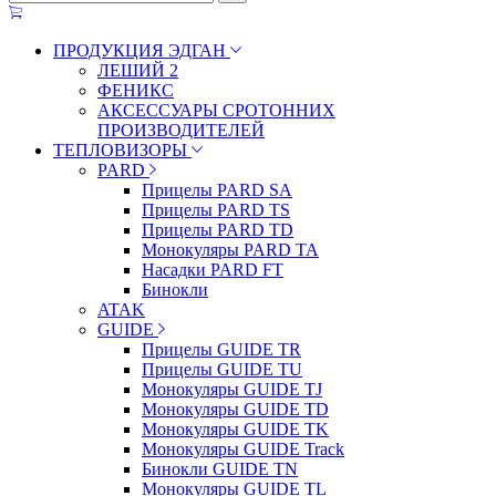
ПРОДУКЦИЯ ЭДГАН
ЛЕШИЙ 2
ФЕНИКС
АКСЕССУАРЫ СРОТОННИХ
ПРОИЗВОДИТЕЛЕЙ
ТЕПЛОВИЗОРЫ
PARD
Прицелы PARD SA
Прицелы PARD TS
Прицелы PARD TD
Монокуляры PARD TA
Насадки PARD FT
Бинокли
ATAK
GUIDE
Прицелы GUIDE TR
Прицелы GUIDE TU
Монокуляры GUIDE TJ
Монокуляры GUIDE TD
Монокуляры GUIDE TK
Монокуляры GUIDE Track
Бинокли GUIDE TN
Монокуляры GUIDE TL