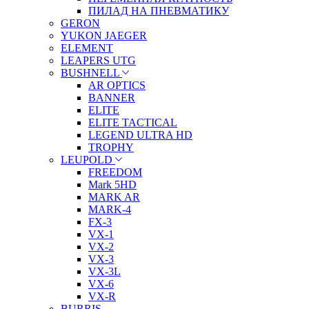
ПИЛАД НА ПНЕВМАТИКУ
GERON
YUKON JAEGER
ELEMENT
LEAPERS UTG
BUSHNELL
AR OPTICS
BANNER
ELITE
ELITE TACTICAL
LEGEND ULTRA HD
TROPHY
LEUPOLD
FREEDOM
Mark 5HD
MARK AR
MARK-4
FX-3
VX-1
VX-2
VX-3
VX-3L
VX-6
VX-R
BURRIS