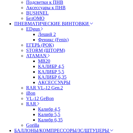
Подсветки к ПНВ
Аксессуары к ПНВ
BUSHNEL
БелОМО
ПНЕВМАТИЧЕСКИЕ ВИНТОВКИ
EDgun
Леший 2
Феникс (Fenix)
ЕГЕРЬ (РОК)
STORM (ШТОРМ)
ATAMAN
МВ20
КАЛИБР 4,5
КАЛИБР 5,5
КАЛИБР 6,35
АКСЕССУАРЫ
RAR VL-12 Gen.2
iBon
VL-12 GeBon
RAR
Калибр 4,5
Калибр 5,5
Калибр 6,35
Gorilla
БАЛЛОНЫ/КОМПРЕССОРЫ/ЗС/ШТУЦЕРЫ