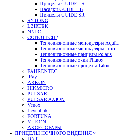
Прицелы GUIDE TS
Насадки GUIDE TB
Прицелы GUIDE SR
SYTONG
LZIRTEK
NNPO
CONOTECH
Тепловизионные монокуляры Aquila
Тепловизионные монокуляры Tracer
Тепловизионные прицелы Polaris
Тепловизионные очки Pharos
Тепловизионные прицелы Talon
FAHRENTEC
iRay
ARKON
HIKMICRO
PULSAR
PULSAR AXION
Venox
Levenhuk
FORTUNA
YUKON
АКСЕССУАРЫ
ПРИЦЕЛЫ НОЧНОГО ВИДЕНИЯ
DNT