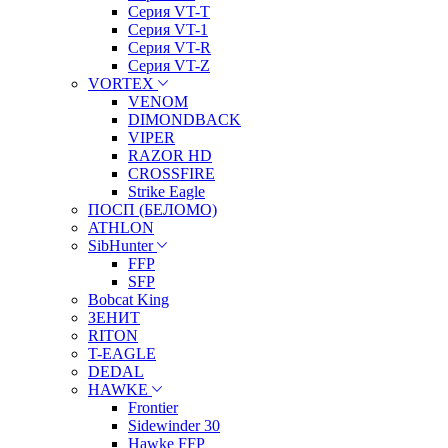
Серия VT-T
Серия VT-1
Серия VT-R
Серия VT-Z
VORTEX
VENOM
DIMONDBACK
VIPER
RAZOR HD
CROSSFIRE
Strike Eagle
ПОСП (БЕЛОМО)
ATHLON
SibHunter
FFP
SFP
Bobcat King
ЗЕНИТ
RITON
T-EAGLE
DEDAL
HAWKE
Frontier
Sidewinder 30
Hawke FFP