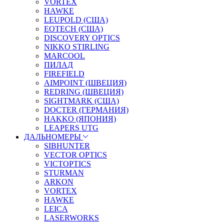
VORTEX
HAWKE
LEUPOLD (США)
EOTECH (США)
DISCOVERY OPTICS
NIKKO STIRLING
MARCOOL
ПИЛАД
FIREFIELD
AIMPOINT (ШВЕЦИЯ)
REDRING (ШВЕЦИЯ)
SIGHTMARK (США)
DOCTER (ГЕРМАНИЯ)
HAKKO (ЯПОНИЯ)
LEAPERS UTG
ДАЛЬНОМЕРЫ
SIBHUNTER
VECTOR OPTICS
VICTOPTICS
STURMAN
ARKON
VORTEX
HAWKE
LEICA
LASERWORKS