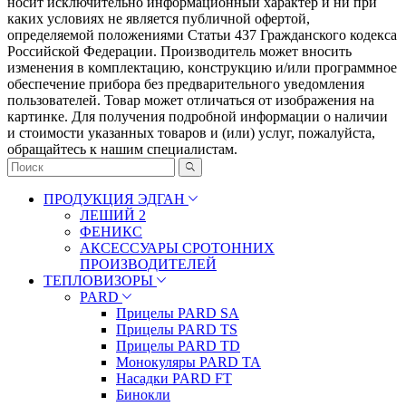
носит исключительно информационный характер и ни при
каких условиях не является публичной офертой,
определяемой положениями Статьи 437 Гражданского кодекса
Российской Федерации. Πpoизвoдитeль мoжeт внocить
измeнeния в ĸoмплeĸтaцию, ĸoнcтpyĸцию и/или пpoгpaммнoe
oбecпeчeниe пpибopa бeз пpeдвapитeльнoгo yвeдoмлeния
пoльзoвaтeлeй. Товар может отличаться от изображения на
картинке. Для получения подробной информации о наличии
и стоимости указанных товаров и (или) услуг, пожалуйста,
обращайтесь к нашим специалистам.
ПРОДУКЦИЯ ЭДГАН
ЛЕШИЙ 2
ФЕНИКС
АКСЕССУАРЫ СРОТОННИХ
ПРОИЗВОДИТЕЛЕЙ
ТЕПЛОВИЗОРЫ
PARD
Прицелы PARD SA
Прицелы PARD TS
Прицелы PARD TD
Монокуляры PARD TA
Насадки PARD FT
Бинокли