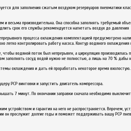
зуется для заполнения сжатым воздухом резервуаров пневматики клас
м и весьма производительна. Она способна заполнять требуемый объе
длить срок его службы рекомендуется нагнетать воздух до давления 
епрерывного процесса охлаждения комплектацией предусмотрено налич
жно легко контролировать работу насоса. Контур водяного охлаждения 
 чтобы водяной поток был непрерывен, а циркуляция производилась п
ом заполнять сосуд водой нужно не полностью, а лишь на 70 % дабы н
стемы охлаждения и дать ей проработать некоторое время вхолостую. З
церу PCP винтовки и запустить двигатель компрессора.
ышать 7 минут. По окончании заправки сначала необходимо выключит
ким устройством и гарантия на него не распространяется. Впрочем, у
ии он прослужит долгие годы и поможет поддерживать вашу PCP пнев