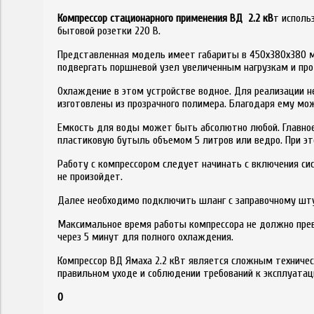
Компрессор стационарного применения ВД 2.2 кВ
т исполь
бытовой розетки 220 В.
Представленная модель имеет габариты в 450х380х380 м
подвергать поршневой узел увеличенным нагрузкам и про
Охлаждение в этом устройстве водное. Для реализации н
изготовлены из прозрачного полимера. Благодаря ему мо
Емкость для воды может быть абсолютно любой. Главное,
пластиковую бутыль объемом 5 литров или ведро. При эт
Работу с компрессором следует начинать с включения си
не произойдет.
Далее необходимо подключить шланг с заправочному шту
Максимальное время работы компрессора не должно прев
через 5 минут для полного охлаждения.
Компрессор ВД Ямаха 2.2 кВт является сложным техничес
правильном уходе и соблюдении требований к эксплуатац
0