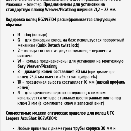
Упаковка – блистер.
Предназначены для установки на
стандартную планку Weaver/Picatinny шириной 21,2 - 22 мм.
Кодировка колец RG2W3104 расшифровывается следующим
образом:
R
– ring (кольцо)
G
– для фиксации колец на базе используется поворотный
механизм (
Quick Detach twist lock
)
2
– кольца состоят из двух полуколец - верхнего и
нижнего
W
– кольца предназначены для установки на
монтажную
базу
Weaver/Picatinny
3
–
диаметр колец составляет 30 мм
(при диаметре
колец 25,4 мм вместо «3» стоит цифра «1»)
10
– посадочная высота составляет 10 мм (
низкий профиль
колец)
4
– для крепления верхних полуколец к нижним
используется четыре стальных шестигранных винта под
ключ 3 мм (в комплекте ключ и запасной винт)
Совместимые модели оптических прицелов для колец UTG
Leapers AccuShot RG2W3104:
Любые прицелы с диаметром
трубы корпуса 30 мм
и