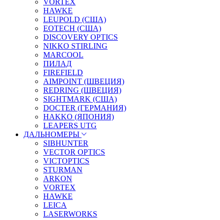
VORTEX
HAWKE
LEUPOLD (США)
EOTECH (США)
DISCOVERY OPTICS
NIKKO STIRLING
MARCOOL
ПИЛАД
FIREFIELD
AIMPOINT (ШВЕЦИЯ)
REDRING (ШВЕЦИЯ)
SIGHTMARK (США)
DOCTER (ГЕРМАНИЯ)
HAKKO (ЯПОНИЯ)
LEAPERS UTG
ДАЛЬНОМЕРЫ
SIBHUNTER
VECTOR OPTICS
VICTOPTICS
STURMAN
ARKON
VORTEX
HAWKE
LEICA
LASERWORKS