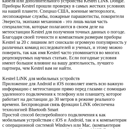
кабеля или дополнительного устройства Kestrel LiNK Dongle.
Приборы Kestrel прошли проверку в самых жестких условиях
на нашей планете. Спецназ США, военные метеорологи,
лесопожарные службы, пожарные парашютисты, покорители
Эвереста, экипажи механиков - это лишь малая часть
специалистов, которые полагаются в своем деле на
метеостанции Kestrel для получения точных данных о погоде.
Благодаря своей точности и компактным размерам приборы
Kestrel за 20 с лишним лет снискали огромную популярность у
различных команд исследователей и ученых, и этому можно
поверить, так как имя Kestrel часто упоминается во многих
рецензируемых научных статьях. Если погодные условия
имеют большое влияние на вашу деятельность, лучшего
партнера, чем Kestrel вам не найти.
Kestrel LiNK для мобильных устройств
Приложение для Android и iOS позволяет иметь всю важную
информацию с метеостанции прямо перед глазами с помощью
удаленного подключения к телефону или планшету, которое
работает на дистанции до 30 метров в режиме реального
времени. Беспроводная связь функции LiNK обеспечена
технологией Bluetooth Smart
Простой способ бесперебойного подключения к как
мобильным устройствам с iOS и Android, так и к компьютерам
с операционной системой Windows или Mac. (компьютерам