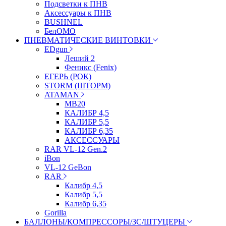
Подсветки к ПНВ
Аксессуары к ПНВ
BUSHNEL
БелОМО
ПНЕВМАТИЧЕСКИЕ ВИНТОВКИ
EDgun
Леший 2
Феникс (Fenix)
ЕГЕРЬ (РОК)
STORM (ШТОРМ)
ATAMAN
МВ20
КАЛИБР 4,5
КАЛИБР 5,5
КАЛИБР 6,35
АКСЕССУАРЫ
RAR VL-12 Gen.2
iBon
VL-12 GeBon
RAR
Калибр 4,5
Калибр 5,5
Калибр 6,35
Gorilla
БАЛЛОНЫ/КОМПРЕССОРЫ/ЗС/ШТУЦЕРЫ