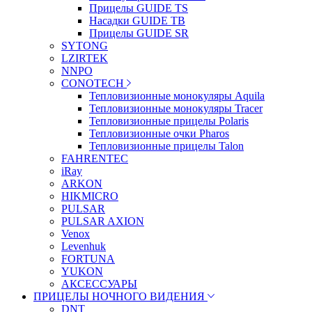
Прицелы GUIDE TS
Насадки GUIDE TB
Прицелы GUIDE SR
SYTONG
LZIRTEK
NNPO
CONOTECH
Тепловизионные монокуляры Aquila
Тепловизионные монокуляры Tracer
Тепловизионные прицелы Polaris
Тепловизионные очки Pharos
Тепловизионные прицелы Talon
FAHRENTEC
iRay
ARKON
HIKMICRO
PULSAR
PULSAR AXION
Venox
Levenhuk
FORTUNA
YUKON
АКСЕССУАРЫ
ПРИЦЕЛЫ НОЧНОГО ВИДЕНИЯ
DNT