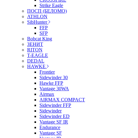
Strike Eagle
ПОСП (БЕЛОМО)
ATHLON
SibHunter
FFP
SFP
Bobcat King
ЗЕНИТ
RITON
T-EAGLE
DEDAL
HAWKE
Frontier
Sidewinder 30
Hawke FFP
Vantage 30WA
Airmax
AIRMAX COMPACT
Sidewinder FFP
Sidewinder
Sidewinder ED
Vantage SF IR
Endurance
Vantage SF