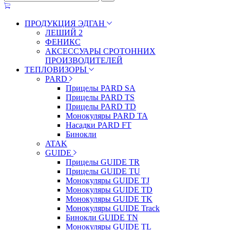
ПРОДУКЦИЯ ЭДГАН
ЛЕШИЙ 2
ФЕНИКС
АКСЕССУАРЫ СРОТОННИХ
ПРОИЗВОДИТЕЛЕЙ
ТЕПЛОВИЗОРЫ
PARD
Прицелы PARD SA
Прицелы PARD TS
Прицелы PARD TD
Монокуляры PARD TA
Насадки PARD FT
Бинокли
ATAK
GUIDE
Прицелы GUIDE TR
Прицелы GUIDE TU
Монокуляры GUIDE TJ
Монокуляры GUIDE TD
Монокуляры GUIDE TK
Монокуляры GUIDE Track
Бинокли GUIDE TN
Монокуляры GUIDE TL