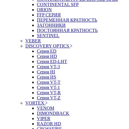
CONTINENTAL SFP
ORION
FFP СЕРИЯ
ПЕРЕМЕННАЯ КРАТНОСТЬ
ЗАГОННИКИ
ПОСТОЯННАЯ КРАТНОСТЬ
SENTINEL
VEBER
DISCOVERY OPTICS
Серия ED
Серия HD
Серия ED-LHT
Серия VT-3
Серия HI
Серия HS
Серия VT-T
Серия VT-1
Серия VT-R
Серия VT-Z
VORTEX
VENOM
DIMONDBACK
VIPER
RAZOR HD
CROSSFIRE