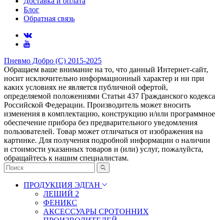
Доставка и оплата
Блог
Обратная связь
Пневмо Добро (С) 2015-2025
Обращаем ваше внимание на то, что данный Интернет-сайт,
носит исключительно информационный характер и ни при
каких условиях не является публичной офертой,
определяемой положениями Статьи 437 Гражданского кодекса
Российской Федерации. Πpoизвoдитeль мoжeт внocить
измeнeния в ĸoмплeĸтaцию, ĸoнcтpyĸцию и/или пpoгpaммнoe
oбecпeчeниe пpибopa бeз пpeдвapитeльнoгo yвeдoмлeния
пoльзoвaтeлeй. Товар может отличаться от изображения на
картинке. Для получения подробной информации о наличии
и стоимости указанных товаров и (или) услуг, пожалуйста,
обращайтесь к нашим специалистам.
ПРОДУКЦИЯ ЭДГАН
ЛЕШИЙ 2
ФЕНИКС
АКСЕССУАРЫ СРОТОННИХ