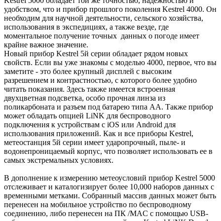
Kestrel 5000 обладает той же точностью, надежностью и
удобством, что и прибор прошлого поколения Kestrel 4000. Он
необходим для научной деятельности, сельского хозяйства,
использования в экспедициях, а также везде, где
моментальное получение точных данных о погоде имеет
крайне важное значение.
Новый прибор Kestrel 5й серии обладает рядом новых
свойств. Если вы уже знакомы с моделью 4000, первое, что вы
заметите - это более крупный дисплей с высоким
разрешением и контрастностью, с которого более удобно
читать показания. Здесь также имеется встроенная
двухцветная подсветка, особо прочная линза из
поликарбоната и разъем под батарею типа АА. Также прибор
может обладать опцией LiNK для беспроводного
подключения к устройствам с iOS или Android для
использования приложений. Как и все приборы Kestrel,
метеостанция 5й серии имеет ударопрочный, пыле- и
водонепроницаемый корпус, что позволяет использовать ее в
самых экстремальных условиях.
В дополнение к измерению метеоусловий прибор Kestrel 5000
отслеживает и каталогизирует более 10,000 наборов данных с
временными метками. Собранный массив данных может быть
перенесен на мобильное устройство по беспроводному
соединению, либо перенесен на ПК /MAC с помощью USB-