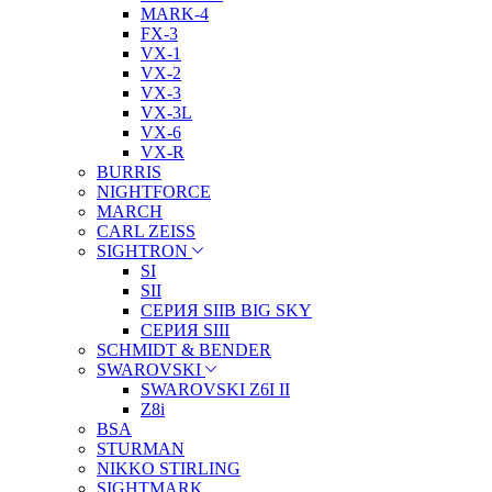
MARK-4
FX-3
VX-1
VX-2
VX-3
VX-3L
VX-6
VX-R
BURRIS
NIGHTFORCE
MARCH
CARL ZEISS
SIGHTRON
SI
SII
СЕРИЯ SIIB BIG SKY
СЕРИЯ SIII
SCHMIDT & BENDER
SWAROVSKI
SWAROVSKI Z6I II
Z8i
BSA
STURMAN
NIKKO STIRLING
SIGHTMARK