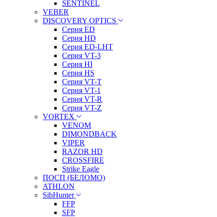
SENTINEL
VEBER
DISCOVERY OPTICS
Серия ED
Серия HD
Серия ED-LHT
Серия VT-3
Серия HI
Серия HS
Серия VT-T
Серия VT-1
Серия VT-R
Серия VT-Z
VORTEX
VENOM
DIMONDBACK
VIPER
RAZOR HD
CROSSFIRE
Strike Eagle
ПОСП (БЕЛОМО)
ATHLON
SibHunter
FFP
SFP