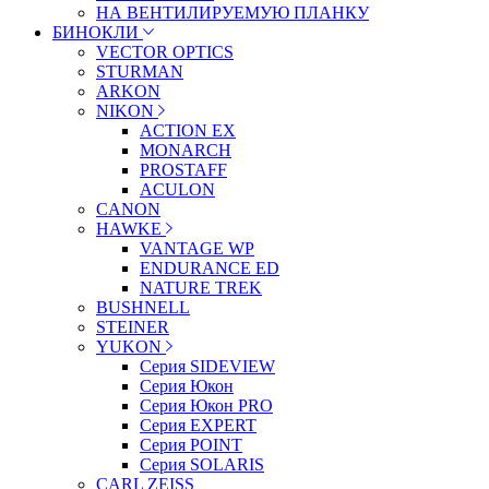
НА ВЕНТИЛИРУЕМУЮ ПЛАНКУ
БИНОКЛИ
VECTOR OPTICS
STURMAN
ARKON
NIKON
ACTION EX
MONARCH
PROSTAFF
ACULON
CANON
HAWKE
VANTAGE WP
ENDURANCE ED
NATURE TREK
BUSHNELL
STEINER
YUKON
Серия SIDEVIEW
Серия Юкон
Серия Юкон PRO
Серия EXPERT
Серия POINT
Серия SOLARIS
CARL ZEISS