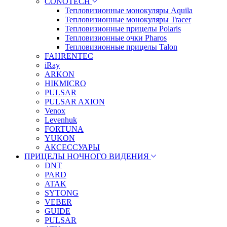
CONOTECH
Тепловизионные монокуляры Aquila
Тепловизионные монокуляры Tracer
Тепловизионные прицелы Polaris
Тепловизионные очки Pharos
Тепловизионные прицелы Talon
FAHRENTEC
iRay
ARKON
HIKMICRO
PULSAR
PULSAR AXION
Venox
Levenhuk
FORTUNA
YUKON
АКСЕССУАРЫ
ПРИЦЕЛЫ НОЧНОГО ВИДЕНИЯ
DNT
PARD
ATAK
SYTONG
VEBER
GUIDE
PULSAR