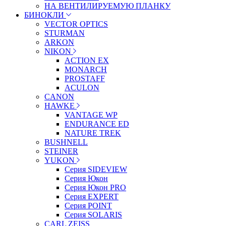
НА ВЕНТИЛИРУЕМУЮ ПЛАНКУ
БИНОКЛИ
VECTOR OPTICS
STURMAN
ARKON
NIKON
ACTION EX
MONARCH
PROSTAFF
ACULON
CANON
HAWKE
VANTAGE WP
ENDURANCE ED
NATURE TREK
BUSHNELL
STEINER
YUKON
Серия SIDEVIEW
Серия Юкон
Серия Юкон PRO
Серия EXPERT
Серия POINT
Серия SOLARIS
CARL ZEISS