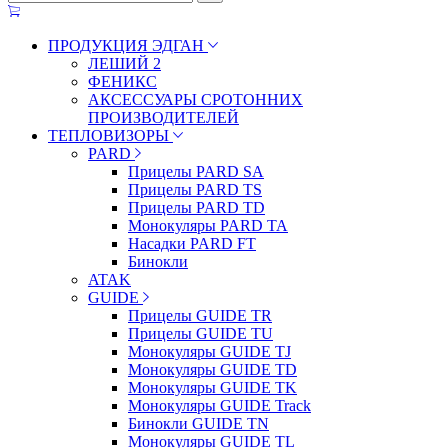
ПРОДУКЦИЯ ЭДГАН
ЛЕШИЙ 2
ФЕНИКС
АКСЕССУАРЫ СРОТОННИХ
ПРОИЗВОДИТЕЛЕЙ
ТЕПЛОВИЗОРЫ
PARD
Прицелы PARD SA
Прицелы PARD TS
Прицелы PARD TD
Монокуляры PARD TA
Насадки PARD FT
Бинокли
ATAK
GUIDE
Прицелы GUIDE TR
Прицелы GUIDE TU
Монокуляры GUIDE TJ
Монокуляры GUIDE TD
Монокуляры GUIDE TK
Монокуляры GUIDE Track
Бинокли GUIDE TN
Монокуляры GUIDE TL