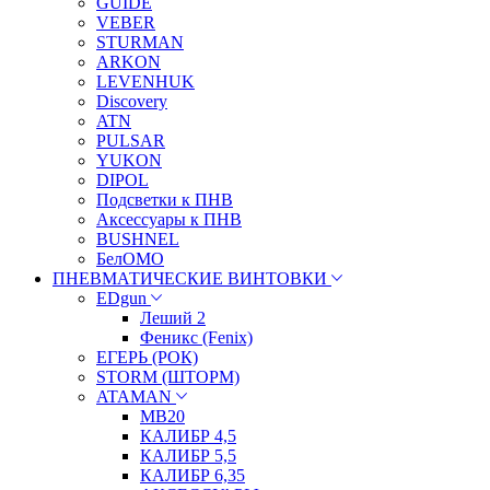
GUIDE
VEBER
STURMAN
ARKON
LEVENHUK
Discovery
ATN
PULSAR
YUKON
DIPOL
Подсветки к ПНВ
Аксессуары к ПНВ
BUSHNEL
БелОМО
ПНЕВМАТИЧЕСКИЕ ВИНТОВКИ
EDgun
Леший 2
Феникс (Fenix)
ЕГЕРЬ (РОК)
STORM (ШТОРМ)
ATAMAN
МВ20
КАЛИБР 4,5
КАЛИБР 5,5
КАЛИБР 6,35