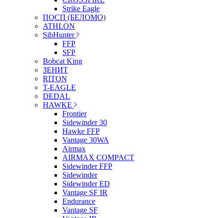
Strike Eagle
ПОСП (БЕЛОМО)
ATHLON
SibHunter
FFP
SFP
Bobcat King
ЗЕНИТ
RITON
T-EAGLE
DEDAL
HAWKE
Frontier
Sidewinder 30
Hawke FFP
Vantage 30WA
Airmax
AIRMAX COMPACT
Sidewinder FFP
Sidewinder
Sidewinder ED
Vantage SF IR
Endurance
Vantage SF