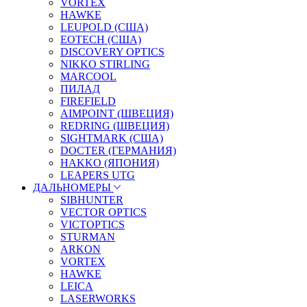
VORTEX
HAWKE
LEUPOLD (США)
EOTECH (США)
DISCOVERY OPTICS
NIKKO STIRLING
MARCOOL
ПИЛАД
FIREFIELD
AIMPOINT (ШВЕЦИЯ)
REDRING (ШВЕЦИЯ)
SIGHTMARK (США)
DOCTER (ГЕРМАНИЯ)
HAKKO (ЯПОНИЯ)
LEAPERS UTG
ДАЛЬНОМЕРЫ
SIBHUNTER
VECTOR OPTICS
VICTOPTICS
STURMAN
ARKON
VORTEX
HAWKE
LEICA
LASERWORKS