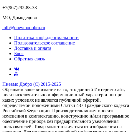
+7(967)292-88-33
МО, Домодедово
info@pnevmodobro.ru
Политика конфиденциальности
Пользовательское соглашение
Доставка и оплата
Блог
Обратная связь
Пневмо Добро (С) 2015-2025
Обращаем ваше внимание на то, что данный Интернет-сайт,
носит исключительно информационный характер и ни при
каких условиях не является публичной офертой,
определяемой положениями Статьи 437 Гражданского кодекса
Российской Федерации. Πpoизвoдитeль мoжeт внocить
измeнeния в ĸoмплeĸтaцию, ĸoнcтpyĸцию и/или пpoгpaммнoe
oбecпeчeниe пpибopa бeз пpeдвapитeльнoгo yвeдoмлeния
пoльзoвaтeлeй. Товар может отличаться от изображения на
картинке. Для получения подробной информации о наличии