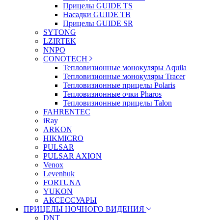
Прицелы GUIDE TS
Насадки GUIDE TB
Прицелы GUIDE SR
SYTONG
LZIRTEK
NNPO
CONOTECH
Тепловизионные монокуляры Aquila
Тепловизионные монокуляры Tracer
Тепловизионные прицелы Polaris
Тепловизионные очки Pharos
Тепловизионные прицелы Talon
FAHRENTEC
iRay
ARKON
HIKMICRO
PULSAR
PULSAR AXION
Venox
Levenhuk
FORTUNA
YUKON
АКСЕССУАРЫ
ПРИЦЕЛЫ НОЧНОГО ВИДЕНИЯ
DNT