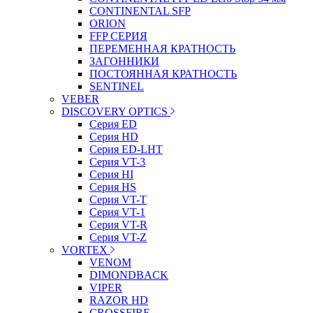
CONTINENTAL SFP
ORION
FFP СЕРИЯ
ПЕРЕМЕННАЯ КРАТНОСТЬ
ЗАГОННИКИ
ПОСТОЯННАЯ КРАТНОСТЬ
SENTINEL
VEBER
DISCOVERY OPTICS
Серия ED
Серия HD
Серия ED-LHT
Серия VT-3
Серия HI
Серия HS
Серия VT-T
Серия VT-1
Серия VT-R
Серия VT-Z
VORTEX
VENOM
DIMONDBACK
VIPER
RAZOR HD
CROSSFIRE