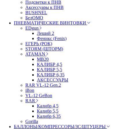
Подсветки к ПНВ
Аксессуары к ПНВ
BUSHNEL
БелОМО
ПНЕВМАТИЧЕСКИЕ ВИНТОВКИ
EDgun
Леший 2
Феникс (Fenix)
ЕГЕРЬ (РОК)
STORM (ШТОРМ)
ATAMAN
МВ20
КАЛИБР 4,5
КАЛИБР 5,5
КАЛИБР 6,35
АКСЕССУАРЫ
RAR VL-12 Gen.2
iBon
VL-12 GeBon
RAR
Калибр 4,5
Калибр 5,5
Калибр 6,35
Gorilla
БАЛЛОНЫ/КОМПРЕССОРЫ/ЗС/ШТУЦЕРЫ