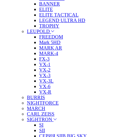
BANNER
ELITE
ELITE TACTICAL
LEGEND ULTRA HD
TROPHY
LEUPOLD
FREEDOM
Mark 5HD
MARK AR
MARK-4
FX-3
VX-1
VX-2
VX-3
VX-3L
VX-6
VX-R
BURRIS
NIGHTFORCE
MARCH
CARL ZEISS
SIGHTRON
SI
SII
СЕРИЯ SIIB BIG SKY