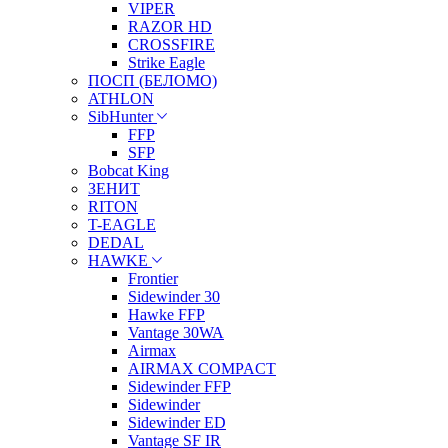
VIPER
RAZOR HD
CROSSFIRE
Strike Eagle
ПОСП (БЕЛОМО)
ATHLON
SibHunter
FFP
SFP
Bobcat King
ЗЕНИТ
RITON
T-EAGLE
DEDAL
HAWKE
Frontier
Sidewinder 30
Hawke FFP
Vantage 30WA
Airmax
AIRMAX COMPACT
Sidewinder FFP
Sidewinder
Sidewinder ED
Vantage SF IR