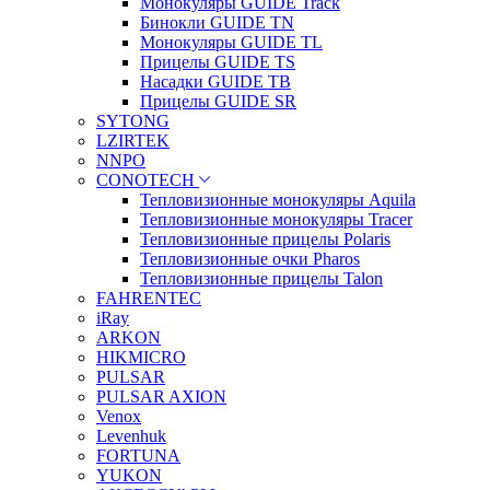
Монокуляры GUIDE Track
Бинокли GUIDE TN
Монокуляры GUIDE TL
Прицелы GUIDE TS
Насадки GUIDE TB
Прицелы GUIDE SR
SYTONG
LZIRTEK
NNPO
CONOTECH
Тепловизионные монокуляры Aquila
Тепловизионные монокуляры Tracer
Тепловизионные прицелы Polaris
Тепловизионные очки Pharos
Тепловизионные прицелы Talon
FAHRENTEC
iRay
ARKON
HIKMICRO
PULSAR
PULSAR AXION
Venox
Levenhuk
FORTUNA
YUKON