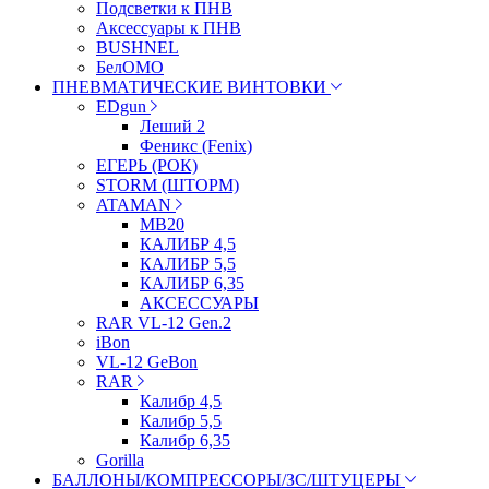
Подсветки к ПНВ
Аксессуары к ПНВ
BUSHNEL
БелОМО
ПНЕВМАТИЧЕСКИЕ ВИНТОВКИ
EDgun
Леший 2
Феникс (Fenix)
ЕГЕРЬ (РОК)
STORM (ШТОРМ)
ATAMAN
МВ20
КАЛИБР 4,5
КАЛИБР 5,5
КАЛИБР 6,35
АКСЕССУАРЫ
RAR VL-12 Gen.2
iBon
VL-12 GeBon
RAR
Калибр 4,5
Калибр 5,5
Калибр 6,35
Gorilla
БАЛЛОНЫ/КОМПРЕССОРЫ/ЗС/ШТУЦЕРЫ