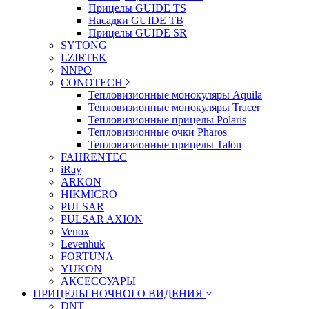
Прицелы GUIDE TS
Насадки GUIDE TB
Прицелы GUIDE SR
SYTONG
LZIRTEK
NNPO
CONOTECH
Тепловизионные монокуляры Aquila
Тепловизионные монокуляры Tracer
Тепловизионные прицелы Polaris
Тепловизионные очки Pharos
Тепловизионные прицелы Talon
FAHRENTEC
iRay
ARKON
HIKMICRO
PULSAR
PULSAR AXION
Venox
Levenhuk
FORTUNA
YUKON
АКСЕССУАРЫ
ПРИЦЕЛЫ НОЧНОГО ВИДЕНИЯ
DNT