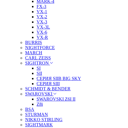
MARK-4
FX-3
VX-1
VX-2
VX-3
VX-3L
VX-6
VX-R
BURRIS
NIGHTFORCE
MARCH
CARL ZEISS
SIGHTRON
SI
SII
СЕРИЯ SIIB BIG SKY
СЕРИЯ SIII
SCHMIDT & BENDER
SWAROVSKI
SWAROVSKI Z6I II
Z8i
BSA
STURMAN
NIKKO STIRLING
SIGHTMARK