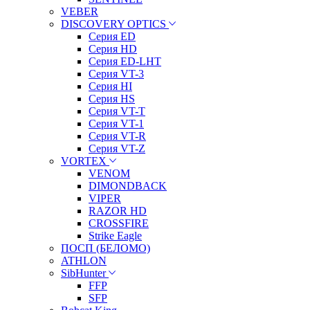
VEBER
DISCOVERY OPTICS
Серия ED
Серия HD
Серия ED-LHT
Серия VT-3
Серия HI
Серия HS
Серия VT-T
Серия VT-1
Серия VT-R
Серия VT-Z
VORTEX
VENOM
DIMONDBACK
VIPER
RAZOR HD
CROSSFIRE
Strike Eagle
ПОСП (БЕЛОМО)
ATHLON
SibHunter
FFP
SFP