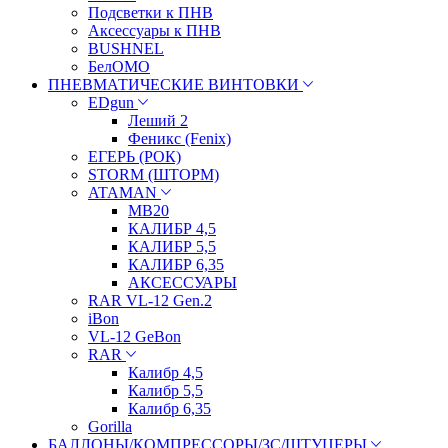
Подсветки к ПНВ
Аксессуары к ПНВ
BUSHNEL
БелОМО
ПНЕВМАТИЧЕСКИЕ ВИНТОВКИ
EDgun
Леший 2
Феникс (Fenix)
ЕГЕРЬ (РОК)
STORM (ШТОРМ)
ATAMAN
МВ20
КАЛИБР 4,5
КАЛИБР 5,5
КАЛИБР 6,35
АКСЕССУАРЫ
RAR VL-12 Gen.2
iBon
VL-12 GeBon
RAR
Калибр 4,5
Калибр 5,5
Калибр 6,35
Gorilla
БАЛЛОНЫ/КОМПРЕССОРЫ/ЗС/ШТУЦЕРЫ