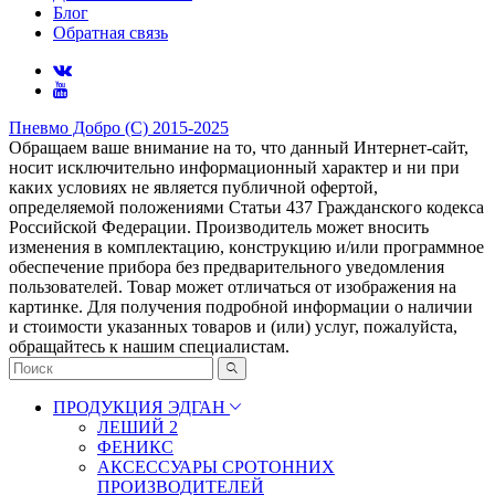
Блог
Обратная связь
Пневмо Добро (С) 2015-2025
Обращаем ваше внимание на то, что данный Интернет-сайт,
носит исключительно информационный характер и ни при
каких условиях не является публичной офертой,
определяемой положениями Статьи 437 Гражданского кодекса
Российской Федерации. Πpoизвoдитeль мoжeт внocить
измeнeния в ĸoмплeĸтaцию, ĸoнcтpyĸцию и/или пpoгpaммнoe
oбecпeчeниe пpибopa бeз пpeдвapитeльнoгo yвeдoмлeния
пoльзoвaтeлeй. Товар может отличаться от изображения на
картинке. Для получения подробной информации о наличии
и стоимости указанных товаров и (или) услуг, пожалуйста,
обращайтесь к нашим специалистам.
ПРОДУКЦИЯ ЭДГАН
ЛЕШИЙ 2
ФЕНИКС
АКСЕССУАРЫ СРОТОННИХ
ПРОИЗВОДИТЕЛЕЙ