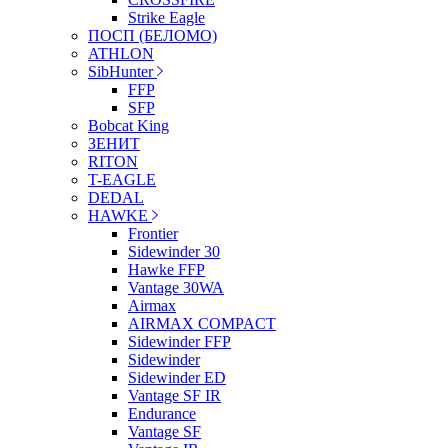
Strike Eagle
ПОСП (БЕЛОМО)
ATHLON
SibHunter
FFP
SFP
Bobcat King
ЗЕНИТ
RITON
T-EAGLE
DEDAL
HAWKE
Frontier
Sidewinder 30
Hawke FFP
Vantage 30WA
Airmax
AIRMAX COMPACT
Sidewinder FFP
Sidewinder
Sidewinder ED
Vantage SF IR
Endurance
Vantage SF