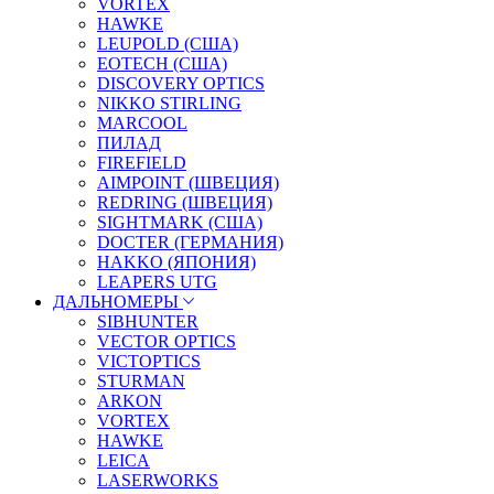
VORTEX
HAWKE
LEUPOLD (США)
EOTECH (США)
DISCOVERY OPTICS
NIKKO STIRLING
MARCOOL
ПИЛАД
FIREFIELD
AIMPOINT (ШВЕЦИЯ)
REDRING (ШВЕЦИЯ)
SIGHTMARK (США)
DOCTER (ГЕРМАНИЯ)
HAKKO (ЯПОНИЯ)
LEAPERS UTG
ДАЛЬНОМЕРЫ
SIBHUNTER
VECTOR OPTICS
VICTOPTICS
STURMAN
ARKON
VORTEX
HAWKE
LEICA
LASERWORKS