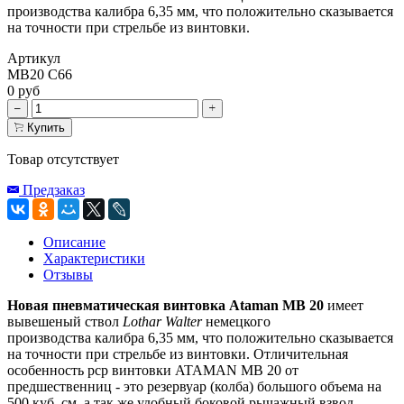
производства
калибра 6,35 мм
, что положительно сказывается
на точности при стрельбе из винтовки.
Артикул
MB20 C66
0 руб
Купить
Товар отсутствует
Предзаказ
Описание
Характеристики
Отзывы
Новая пневматическая винтовка Ataman MB 20
имеет
вывешеный ствол
Lothar Walter
немецкого
производства
калибра 6,35 мм
, что положительно сказывается
на точности при стрельбе из винтовки. Отличительная
особенность pcp винтовки ATAMAN MB 20 от
предшественниц - это резервуар (колба) большого объема на
500 куб. см, а так же удобный
боковой
рычажный взвод.