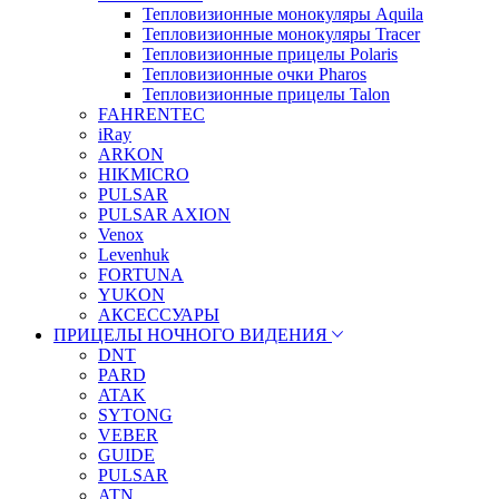
Тепловизионные монокуляры Aquila
Тепловизионные монокуляры Tracer
Тепловизионные прицелы Polaris
Тепловизионные очки Pharos
Тепловизионные прицелы Talon
FAHRENTEC
iRay
ARKON
HIKMICRO
PULSAR
PULSAR AXION
Venox
Levenhuk
FORTUNA
YUKON
АКСЕССУАРЫ
ПРИЦЕЛЫ НОЧНОГО ВИДЕНИЯ
DNT
PARD
ATAK
SYTONG
VEBER
GUIDE
PULSAR
ATN