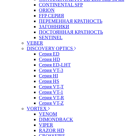
CONTINENTAL SFP
ORION
FFP СЕРИЯ
ПЕРЕМЕННАЯ КРАТНОСТЬ
ЗАГОННИКИ
ПОСТОЯННАЯ КРАТНОСТЬ
SENTINEL
VEBER
DISCOVERY OPTICS
Серия ED
Серия HD
Серия ED-LHT
Серия VT-3
Серия HI
Серия HS
Серия VT-T
Серия VT-1
Серия VT-R
Серия VT-Z
VORTEX
VENOM
DIMONDBACK
VIPER
RAZOR HD
CROSSFIRE