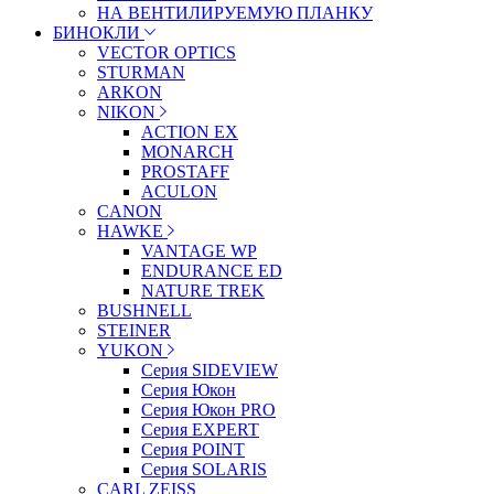
НА ВЕНТИЛИРУЕМУЮ ПЛАНКУ
БИНОКЛИ
VECTOR OPTICS
STURMAN
ARKON
NIKON
ACTION EX
MONARCH
PROSTAFF
ACULON
CANON
HAWKE
VANTAGE WP
ENDURANCE ED
NATURE TREK
BUSHNELL
STEINER
YUKON
Серия SIDEVIEW
Серия Юкон
Серия Юкон PRO
Серия EXPERT
Серия POINT
Серия SOLARIS
CARL ZEISS