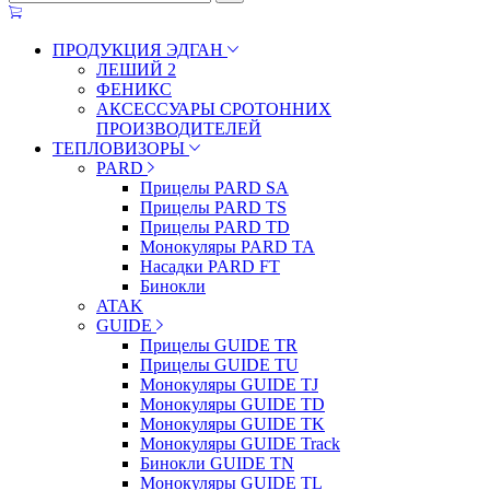
ПРОДУКЦИЯ ЭДГАН
ЛЕШИЙ 2
ФЕНИКС
АКСЕССУАРЫ СРОТОННИХ
ПРОИЗВОДИТЕЛЕЙ
ТЕПЛОВИЗОРЫ
PARD
Прицелы PARD SA
Прицелы PARD TS
Прицелы PARD TD
Монокуляры PARD TA
Насадки PARD FT
Бинокли
ATAK
GUIDE
Прицелы GUIDE TR
Прицелы GUIDE TU
Монокуляры GUIDE TJ
Монокуляры GUIDE TD
Монокуляры GUIDE TK
Монокуляры GUIDE Track
Бинокли GUIDE TN
Монокуляры GUIDE TL