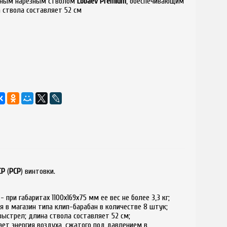
ьным нарезным стволом
Lobaev Premium
, обеспечивающим
 ствола составляет 52 см
СР
(
PCP
) винтовки.
- при габаритах 1100х169х75 мм ее вес не более 3,3 кг;
я в магазин типа клип-барабан в количестве 8 штук;
ыстрел; длина ствола составляет 52 см;
ает энергия воздуха, сжатого под давлением в