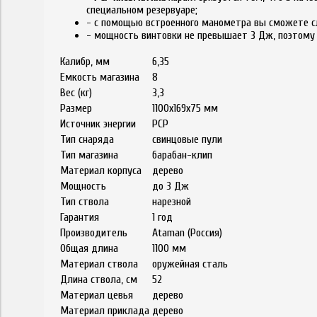
специальном резервуаре;
- с помощью встроенного манометра вы сможете сл
- мощность винтовки не превышает 3 Дж, поэтому 
Калибр, мм
6,35
Емкость магазина
8
Вес (кг)
3,3
Размер
1100х169х75 мм
Источник энергии
РСР
Тип снаряда
свинцовые пули
Тип магазина
барабан-клип
Материал корпуса
дерево
Мощность
до 3 Дж
Тип ствола
нарезной
Гарантия
1 год
Производитель
Ataman (Россия)
Общая длина
1100 мм
Материал ствола
оружейная сталь
Длина ствола, см
52
Материал цевья
дерево
Материал приклада
дерево