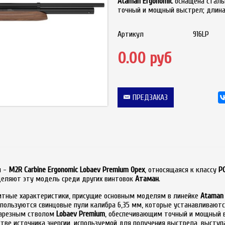
Ataman Ergonomic
оснащена стал
точный и мощный выстрел; длина
Артикул
916LP
0.00 руб
ПРЕДЗАКАЗ
 -
M2R Carbine Ergonomic
Lobaev Premium
Орех
, относящаяся к классу
Р
деляют эту модель среди других винтовок
Атаман
.
итные характеристики, присущие основным моделям в линейке
Ataman
спользуются свинцовые пули калибра 6,35 мм, которые устанавливаютс
арезным стволом
Lobaev Premium
, обеспечивающим точный и мощный в
стве источника энергии, используемой для получения выстрела, выступ