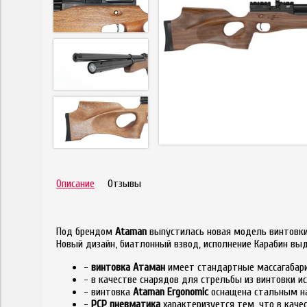
Описание
Отзывы
Под брендом
Ataman
выпустилась новая модель винтовки
Новый дизайн, биатлонный взвод, исполнение Карабин вы
-
винтовка Атаман
имеет стандартные массагабар
- в качестве снарядов для стрельбы из винтовки и
- винтовка
Ataman Ergonomic
оснащена стальным н
-
РСР пневматика
характеризуется тем, что в каче