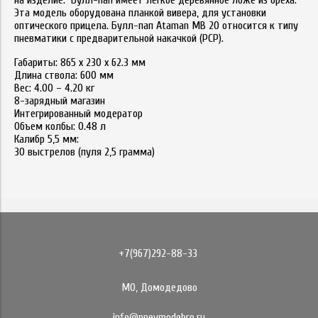
на изделие.
Булл-пап
имеет легкое деревянное ложе из ореха.
Эта модель оборудована планкой вивера, для установки
оптического прицела.
Булл-пап
Ataman MB 20
относится к типу
пневматики с предварительной накачкой (РСР).
Габариты: 865 x 230 x 62.3 мм
Длина ствола: 600 мм
Вес: 4.00 – 4.20 кг
8-зарядный магазин
Интегрированный модератор
Объем колбы: 0.48 л
Калибр 5,5 мм:
30 выстрелов (пуля 2,5 грамма)
+7(967)292-88-33
МО, Домодедово
info@pnevmodobro.ru