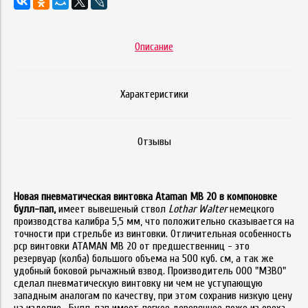
Описание
Характеристики
Отзывы
Новая пневматическая винтовка Ataman MB 20 в компоновке
булл-пап,
имеет вывешеный ствол
Lothar Walter
немецкого
производства
калибра 5,5 мм
, что положительно сказывается на
точности при стрельбе из винтовки. Отличительная особенность
pcp винтовки ATAMAN MB 20 от предшественниц - это
резервуар (колба) большого объема на 500 куб. см, а так же
удобный
боковой
рычажный взвод. Производитель
ООО "МЗВО"
c
делал пневматическую винтовку ни чем не уступающую
западным аналогам по качеству, при этом сохранив низкую цену