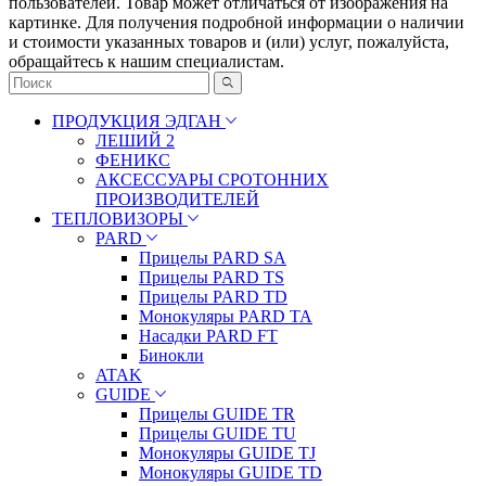
пoльзoвaтeлeй. Товар может отличаться от изображения на
картинке. Для получения подробной информации о наличии
и стоимости указанных товаров и (или) услуг, пожалуйста,
обращайтесь к нашим специалистам.
ПРОДУКЦИЯ ЭДГАН
ЛЕШИЙ 2
ФЕНИКС
АКСЕССУАРЫ СРОТОННИХ
ПРОИЗВОДИТЕЛЕЙ
ТЕПЛОВИЗОРЫ
PARD
Прицелы PARD SA
Прицелы PARD TS
Прицелы PARD TD
Монокуляры PARD TA
Насадки PARD FT
Бинокли
ATAK
GUIDE
Прицелы GUIDE TR
Прицелы GUIDE TU
Монокуляры GUIDE TJ
Монокуляры GUIDE TD