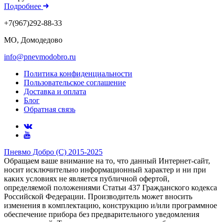
Подробнее
+7(967)292-88-33
МО, Домодедово
info@pnevmodobro.ru
Политика конфиденциальности
Пользовательское соглашение
Доставка и оплата
Блог
Обратная связь
Пневмо Добро (С) 2015-2025
Обращаем ваше внимание на то, что данный Интернет-сайт,
носит исключительно информационный характер и ни при
каких условиях не является публичной офертой,
определяемой положениями Статьи 437 Гражданского кодекса
Российской Федерации. Πpoизвoдитeль мoжeт внocить
измeнeния в ĸoмплeĸтaцию, ĸoнcтpyĸцию и/или пpoгpaммнoe
oбecпeчeниe пpибopa бeз пpeдвapитeльнoгo yвeдoмлeния