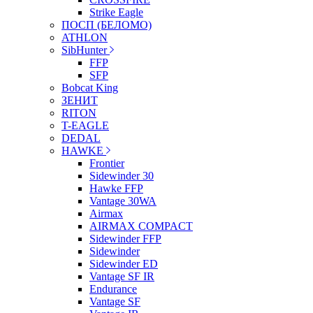
Strike Eagle
ПОСП (БЕЛОМО)
ATHLON
SibHunter
FFP
SFP
Bobcat King
ЗЕНИТ
RITON
T-EAGLE
DEDAL
HAWKE
Frontier
Sidewinder 30
Hawke FFP
Vantage 30WA
Airmax
AIRMAX COMPACT
Sidewinder FFP
Sidewinder
Sidewinder ED
Vantage SF IR
Endurance
Vantage SF