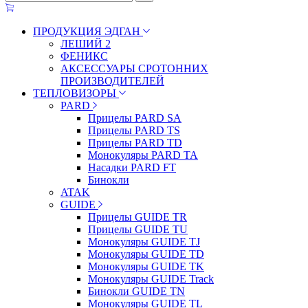
ПРОДУКЦИЯ ЭДГАН
ЛЕШИЙ 2
ФЕНИКС
АКСЕССУАРЫ СРОТОННИХ
ПРОИЗВОДИТЕЛЕЙ
ТЕПЛОВИЗОРЫ
PARD
Прицелы PARD SA
Прицелы PARD TS
Прицелы PARD TD
Монокуляры PARD TA
Насадки PARD FT
Бинокли
ATAK
GUIDE
Прицелы GUIDE TR
Прицелы GUIDE TU
Монокуляры GUIDE TJ
Монокуляры GUIDE TD
Монокуляры GUIDE TK
Монокуляры GUIDE Track
Бинокли GUIDE TN
Монокуляры GUIDE TL