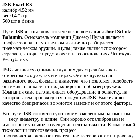
JSB Exact RS
калибр 4,52 мм
вес 0,475 гр
500 шт в банке
Пули
JSB
изготавливаются чешской компанией
Josef Schulz
Bohumin
. Основатель компании Джозеф Шульц является
профессиональным стрелком и отлично разбирается в
пневматическом оружии. Шульц также являлся спонсором
стрелков, которые представляли на соревнованиях Чешскую
Республику.
JSB
считаются одними из лучших для стрельбы как на
открытом воздухе, так и в тирах. Они выпускаются
различного веса, формы и диаметра, что позволяет подобрать
оптимальный вариант под конкретный образец оружия.
Компания сама изготавливает оборудование и оснастку, на
которой затем производится продукция
JSB
. Высочайшее
качество боеприпасов во многом зависит и от этого фактора.
Все пули
JSB
соответствуют своим заявленным параметрам
— весу, диаметру и длине. Они хорошо откалиброваны и
имеют оптимальное размещение центра тяжести. Кроме самой
технологии изготовления, процесс
производства включает тщательное тестирование и проверку