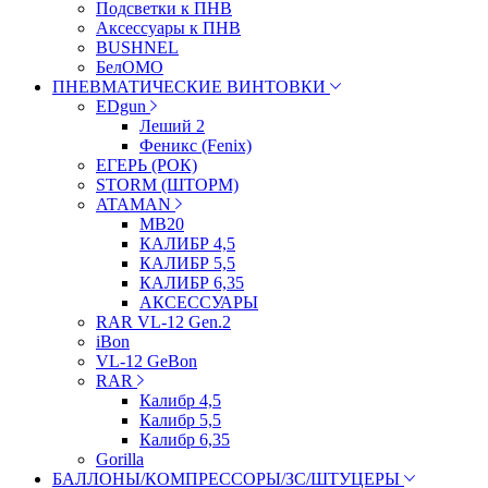
Подсветки к ПНВ
Аксессуары к ПНВ
BUSHNEL
БелОМО
ПНЕВМАТИЧЕСКИЕ ВИНТОВКИ
EDgun
Леший 2
Феникс (Fenix)
ЕГЕРЬ (РОК)
STORM (ШТОРМ)
ATAMAN
МВ20
КАЛИБР 4,5
КАЛИБР 5,5
КАЛИБР 6,35
АКСЕССУАРЫ
RAR VL-12 Gen.2
iBon
VL-12 GeBon
RAR
Калибр 4,5
Калибр 5,5
Калибр 6,35
Gorilla
БАЛЛОНЫ/КОМПРЕССОРЫ/ЗС/ШТУЦЕРЫ