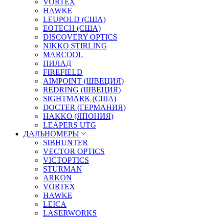
VORTEX
HAWKE
LEUPOLD (США)
EOTECH (США)
DISCOVERY OPTICS
NIKKO STIRLING
MARCOOL
ПИЛАД
FIREFIELD
AIMPOINT (ШВЕЦИЯ)
REDRING (ШВЕЦИЯ)
SIGHTMARK (США)
DOCTER (ГЕРМАНИЯ)
HAKKO (ЯПОНИЯ)
LEAPERS UTG
ДАЛЬНОМЕРЫ
SIBHUNTER
VECTOR OPTICS
VICTOPTICS
STURMAN
ARKON
VORTEX
HAWKE
LEICA
LASERWORKS