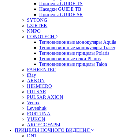
Прицелы GUIDE TS
Насадки GUIDE TB
Прицелы GUIDE SR
SYTONG
LZIRTEK
NNPO
CONOTECH
Тепловизионные монокуляры Aquila
Тепловизионные монокуляры Tracer
Тепловизионные прицелы Polaris
Тепловизионные очки Pharos
Тепловизионные прицелы Talon
FAHRENTEC
iRay
ARKON
HIKMICRO
PULSAR
PULSAR AXION
Venox
Levenhuk
FORTUNA
YUKON
АКСЕССУАРЫ
ПРИЦЕЛЫ НОЧНОГО ВИДЕНИЯ
DNT