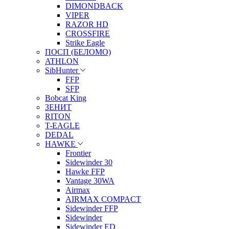
DIMONDBACK
VIPER
RAZOR HD
CROSSFIRE
Strike Eagle
ПОСП (БЕЛОМО)
ATHLON
SibHunter
FFP
SFP
Bobcat King
ЗЕНИТ
RITON
T-EAGLE
DEDAL
HAWKE
Frontier
Sidewinder 30
Hawke FFP
Vantage 30WA
Airmax
AIRMAX COMPACT
Sidewinder FFP
Sidewinder
Sidewinder ED