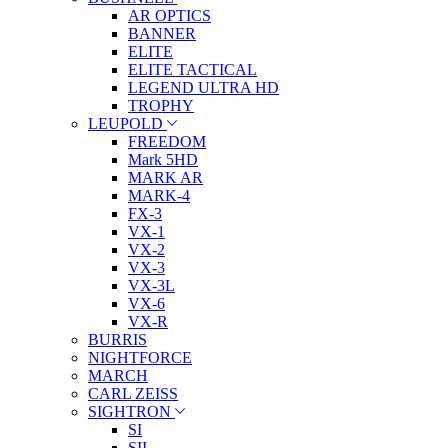
AR OPTICS
BANNER
ELITE
ELITE TACTICAL
LEGEND ULTRA HD
TROPHY
LEUPOLD
FREEDOM
Mark 5HD
MARK AR
MARK-4
FX-3
VX-1
VX-2
VX-3
VX-3L
VX-6
VX-R
BURRIS
NIGHTFORCE
MARCH
CARL ZEISS
SIGHTRON
SI
SII