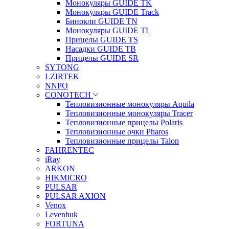
Монокуляры GUIDE TK
Монокуляры GUIDE Track
Бинокли GUIDE TN
Монокуляры GUIDE TL
Прицелы GUIDE TS
Насадки GUIDE TB
Прицелы GUIDE SR
SYTONG
LZIRTEK
NNPO
CONOTECH
Тепловизионные монокуляры Aquila
Тепловизионные монокуляры Tracer
Тепловизионные прицелы Polaris
Тепловизионные очки Pharos
Тепловизионные прицелы Talon
FAHRENTEC
iRay
ARKON
HIKMICRO
PULSAR
PULSAR AXION
Venox
Levenhuk
FORTUNA