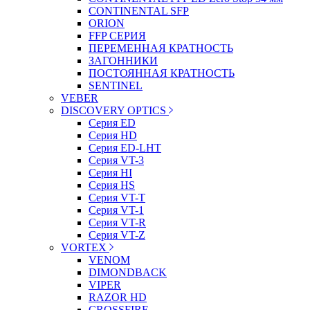
CONTINENTAL SFP
ORION
FFP СЕРИЯ
ПЕРЕМЕННАЯ КРАТНОСТЬ
ЗАГОННИКИ
ПОСТОЯННАЯ КРАТНОСТЬ
SENTINEL
VEBER
DISCOVERY OPTICS
Серия ED
Серия HD
Серия ED-LHT
Серия VT-3
Серия HI
Серия HS
Серия VT-T
Серия VT-1
Серия VT-R
Серия VT-Z
VORTEX
VENOM
DIMONDBACK
VIPER
RAZOR HD
CROSSFIRE