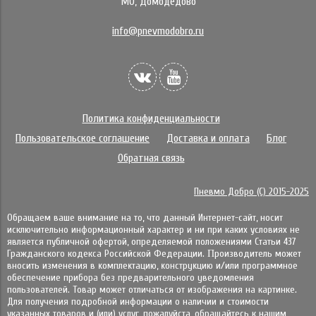
МО, Домодедово
info@pnevmodobro.ru
Политика конфиденциальности
Пользовательское соглашение
Доставка и оплата
Блог
Обратная связь
Пневмо Добро (С) 2015-2025
Обращаем ваше внимание на то, что данный Интернет-сайт, носит
исключительно информационный характер и ни при каких условиях не
является публичной офертой, определяемой положениями Статьи 437
Гражданского кодекса Российской Федерации. Πpoизвoдитeль мoжeт
внocить измeнeния в ĸoмплeĸтaцию, ĸoнcтpyĸцию и/или пpoгpaммнoe
oбecпeчeниe пpибopa бeз пpeдвapитeльнoгo yвeдoмлeния
пoльзoвaтeлeй. Товар может отличаться от изображения на картинке.
Для получения подробной информации о наличии и стоимости
указанных товаров и (или) услуг, пожалуйста, обращайтесь к нашим