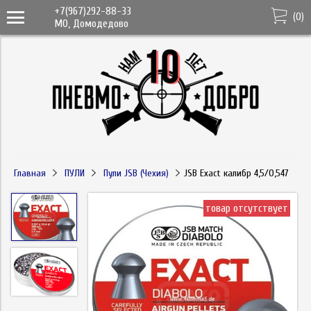
+7(967)292-88-33
(
0
)
МО, Домодедово
Главная
ПУЛИ
Пули JSB (Чехия)
JSB Exact калибр 4,5/0,547
товар отсутствует