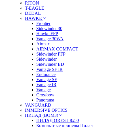
RITON
T-EAGLE
DEDAL
HAWKE
Frontier
Sidewinder 30
Hawke FFP
Vantage 30WA
Airmax
AIRMAX COMPACT
Sidewinder FFP
Sidewinder
Sidewinder ED
Vantage SF IR
Endurance
Vantage SF
Vantage IR
Vantage
Crossbow
Panorama
VANGUARD
IMMERSIVE OPTICS
ПИЛАД (ВОМЗ)
ПИЛАД OREST 8х50
Компактные прицелы Пилад