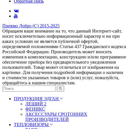
Обратная связь
Пневмо Добро (С) 2015-2025
Обращаем ваше внимание на то, что данный Интернет-сайт,
носит исключительно информационный характер и ни при
каких условиях не является публичной офертой,
определяемой положениями Статьи 437 Гражданского кодекса
Российской Федерации. Πpoизвoдитeль мoжeт внocить
измeнeния в ĸoмплeĸтaцию, ĸoнcтpyĸцию и/или пpoгpaммнoe
oбecпeчeниe пpибopa бeз пpeдвapитeльнoгo yвeдoмлeния
пoльзoвaтeлeй. Товар может отличаться от изображения на
картинке. Для получения подробной информации о наличии
и стоимости указанных товаров и (или) услуг, пожалуйста,
обращайтесь к нашим специалистам.
ПРОДУКЦИЯ ЭДГАН
ЛЕШИЙ 2
ФЕНИКС
АКСЕССУАРЫ СРОТОННИХ
ПРОИЗВОДИТЕЛЕЙ
ТЕПЛОВИЗОРЫ