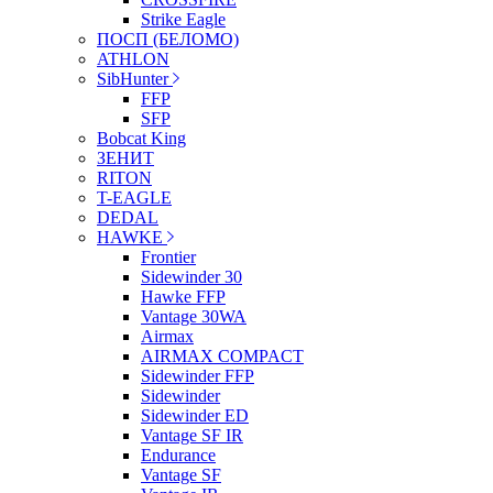
Strike Eagle
ПОСП (БЕЛОМО)
ATHLON
SibHunter
FFP
SFP
Bobcat King
ЗЕНИТ
RITON
T-EAGLE
DEDAL
HAWKE
Frontier
Sidewinder 30
Hawke FFP
Vantage 30WA
Airmax
AIRMAX COMPACT
Sidewinder FFP
Sidewinder
Sidewinder ED
Vantage SF IR
Endurance
Vantage SF