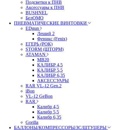
Подсветки к ПНВ
Аксессуары к ПНВ
BUSHNEL
БелОМО
ПНЕВМАТИЧЕСКИЕ ВИНТОВКИ
EDgun
Леший 2
Феникс (Fenix)
ЕГЕРЬ (РОК)
STORM (ШТОРМ)
ATAMAN
МВ20
КАЛИБР 4,5
КАЛИБР 5,5
КАЛИБР 6,35
АКСЕССУАРЫ
RAR VL-12 Gen.2
iBon
VL-12 GeBon
RAR
Калибр 4,5
Калибр 5,5
Калибр 6,35
Gorilla
БАЛЛОНЫ/КОМПРЕССОРЫ/ЗС/ШТУЦЕРЫ