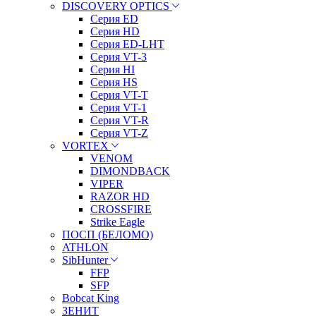
DISCOVERY OPTICS
Серия ED
Серия HD
Серия ED-LHT
Серия VT-3
Серия HI
Серия HS
Серия VT-T
Серия VT-1
Серия VT-R
Серия VT-Z
VORTEX
VENOM
DIMONDBACK
VIPER
RAZOR HD
CROSSFIRE
Strike Eagle
ПОСП (БЕЛОМО)
ATHLON
SibHunter
FFP
SFP
Bobcat King
ЗЕНИТ