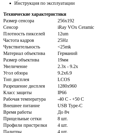
Инструкция по эксплуатации
Технические характеристики
Размер сенсора
256x192
Сенсор
iRay VOx Ceramic
Плотность пикселей
12um
Частота кадров
25Hz
Чувствительность
<25mk
Материал объектива
Германий
Размер объектива
19мм
Увеличение
2.3x - 9.2x
Угол обзора
9.2x6.9
Тип дисплея
LCOS
Разрешение дисплея
1280x960
Класс защиты
IP66
Рабочая температура
-40 C - +50 C
Внешнее питание
USB Type-C
Время работы
До 8ч
Прицельные сетки
8 шт.
Профили пристрелки
4 шт.
Палитры
4 шт.