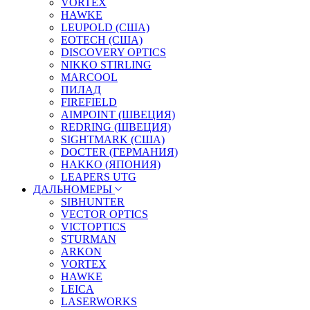
VORTEX
HAWKE
LEUPOLD (США)
EOTECH (США)
DISCOVERY OPTICS
NIKKO STIRLING
MARCOOL
ПИЛАД
FIREFIELD
AIMPOINT (ШВЕЦИЯ)
REDRING (ШВЕЦИЯ)
SIGHTMARK (США)
DOCTER (ГЕРМАНИЯ)
HAKKO (ЯПОНИЯ)
LEAPERS UTG
ДАЛЬНОМЕРЫ
SIBHUNTER
VECTOR OPTICS
VICTOPTICS
STURMAN
ARKON
VORTEX
HAWKE
LEICA
LASERWORKS