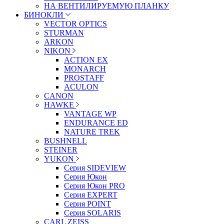
НА ВЕНТИЛИРУЕМУЮ ПЛАНКУ
БИНОКЛИ
VECTOR OPTICS
STURMAN
ARKON
NIKON
ACTION EX
MONARCH
PROSTAFF
ACULON
CANON
HAWKE
VANTAGE WP
ENDURANCE ED
NATURE TREK
BUSHNELL
STEINER
YUKON
Серия SIDEVIEW
Серия Юкон
Серия Юкон PRO
Серия EXPERT
Серия POINT
Серия SOLARIS
CARL ZEISS