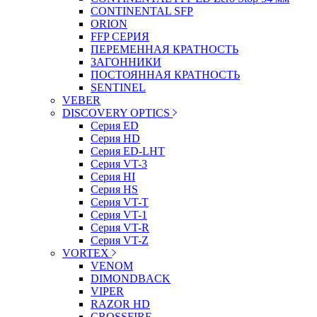
CONTINENTAL SFP
ORION
FFP СЕРИЯ
ПЕРЕМЕННАЯ КРАТНОСТЬ
ЗАГОННИКИ
ПОСТОЯННАЯ КРАТНОСТЬ
SENTINEL
VEBER
DISCOVERY OPTICS
Серия ED
Серия HD
Серия ED-LHT
Серия VT-3
Серия HI
Серия HS
Серия VT-T
Серия VT-1
Серия VT-R
Серия VT-Z
VORTEX
VENOM
DIMONDBACK
VIPER
RAZOR HD
CROSSFIRE