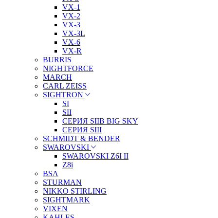
VX-1
VX-2
VX-3
VX-3L
VX-6
VX-R
BURRIS
NIGHTFORCE
MARCH
CARL ZEISS
SIGHTRON
SI
SII
СЕРИЯ SIIB BIG SKY
СЕРИЯ SIII
SCHMIDT & BENDER
SWAROVSKI
SWAROVSKI Z6I II
Z8i
BSA
STURMAN
NIKKO STIRLING
SIGHTMARK
VIXEN
KAHLES