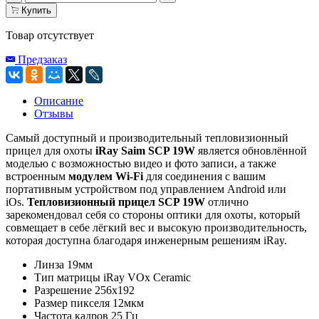
Купить
Товар отсутствует
Предзаказ
Описание
Отзывы
Самый доступный и производительный тепловизионный
прицел для охоты
iRay Saim SCP 19W
является обновлённой
моделью с возможностью видео и фото записи, а также
встроенным
модулем Wi-Fi
для соединения с вашим
портативным устройством под управлением Android или
iOs.
Тепловизионный прицел SCP 19W
отлично
зарекомендовал себя со стороны оптики для охоты, который
совмещает в себе лёгкий вес и высокую производительность,
которая доступна благодаря инженерным решениям iRay.
Линза 19мм
Тип матрицы iRay VOx Ceramic
Разрешение 256x192
Размер пикселя 12мкм
Частота кадров 25 Гц