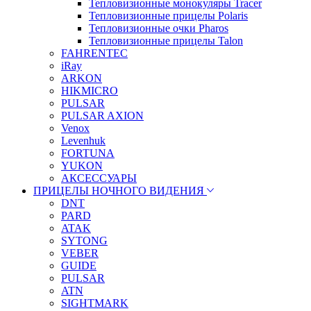
Тепловизионные монокуляры Tracer
Тепловизионные прицелы Polaris
Тепловизионные очки Pharos
Тепловизионные прицелы Talon
FAHRENTEC
iRay
ARKON
HIKMICRO
PULSAR
PULSAR AXION
Venox
Levenhuk
FORTUNA
YUKON
АКСЕССУАРЫ
ПРИЦЕЛЫ НОЧНОГО ВИДЕНИЯ
DNT
PARD
ATAK
SYTONG
VEBER
GUIDE
PULSAR
ATN
SIGHTMARK