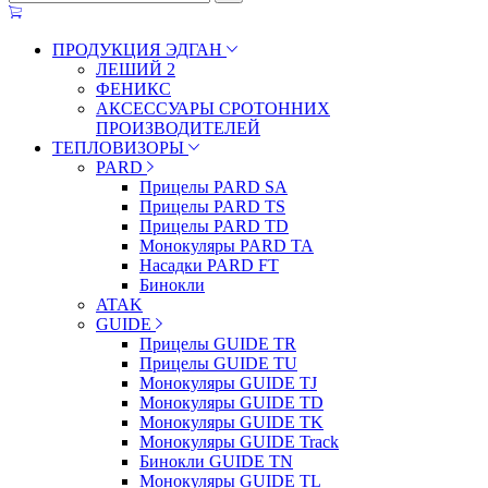
ПРОДУКЦИЯ ЭДГАН
ЛЕШИЙ 2
ФЕНИКС
АКСЕССУАРЫ СРОТОННИХ
ПРОИЗВОДИТЕЛЕЙ
ТЕПЛОВИЗОРЫ
PARD
Прицелы PARD SA
Прицелы PARD TS
Прицелы PARD TD
Монокуляры PARD TA
Насадки PARD FT
Бинокли
ATAK
GUIDE
Прицелы GUIDE TR
Прицелы GUIDE TU
Монокуляры GUIDE TJ
Монокуляры GUIDE TD
Монокуляры GUIDE TK
Монокуляры GUIDE Track
Бинокли GUIDE TN
Монокуляры GUIDE TL