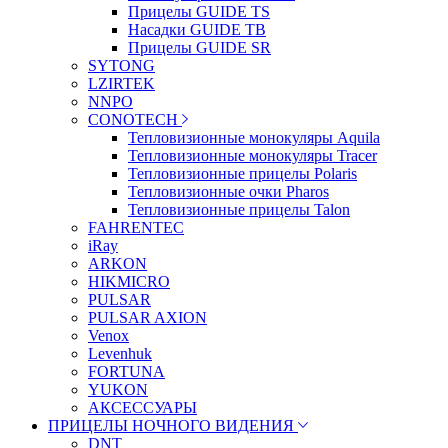
Прицелы GUIDE TS
Насадки GUIDE TB
Прицелы GUIDE SR
SYTONG
LZIRTEK
NNPO
CONOTECH
Тепловизионные монокуляры Aquila
Тепловизионные монокуляры Tracer
Тепловизионные прицелы Polaris
Тепловизионные очки Pharos
Тепловизионные прицелы Talon
FAHRENTEC
iRay
ARKON
HIKMICRO
PULSAR
PULSAR AXION
Venox
Levenhuk
FORTUNA
YUKON
АКСЕССУАРЫ
ПРИЦЕЛЫ НОЧНОГО ВИДЕНИЯ
DNT