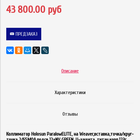
43 800.00 руб
ПРЕДЗАКАЗ
Описание
Характеристики
Отзывы
Коллиматор Holosun ParalowELITE, на Weaver,вставка,точка/круг-
точка 2/65МОА,подсв 12+NV GREEN, U-защита, титан.корп,123г