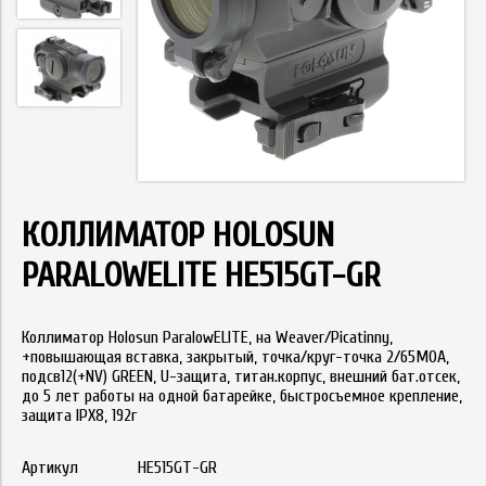
КОЛЛИМАТОР HOLOSUN
PARALOWELITE HE515GT-GR
Коллиматор Holosun ParalowELITE, на Weaver/Picatinny,
+повышающая вставка, закрытый, точка/круг-точка 2/65МОА,
подсв12(+NV) GREEN, U-защита, титан.корпус, внешний бат.отсек,
до 5 лет работы на одной батарейке, быстросъемное крепление,
защита IPX8, 192г
Артикул
HE515GT-GR