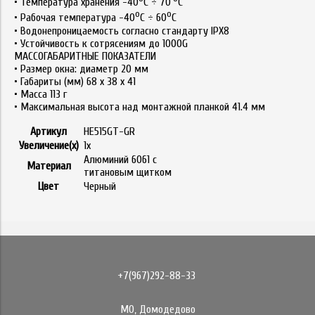
• Температура хранения -40
С ÷ 70
С
о
о
• Рабочая температура -40
С ÷ 60
С
• Водонепроницаемость согласно стандарту IPX8
• Устойчивость к сотрясениям до 1000G
МАССОГАБАРИТНЫЕ ПОКАЗАТЕЛИ
• Размер окна: диаметр 20 мм
• Габариты (мм) 68 x 38 x 41
• Масса 113 г
• Максимальная высота над монтажной планкой 41.4 мм
Артикул
HE515GT-GR
Увеличение(x)
1х
Алюминий 6061 с
Материал
титановым щитком
Цвет
Черный
+7(967)292-88-33
МО, Домодедово