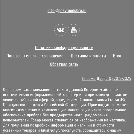
info@pnevmodobro.ru
Политика конфиденциальности
Пользовательское соглашение
Доставка и оплата
Блог
Обратная связь
Пневмо Добро (С) 2015-2025
Обращаем ваше внимание на то, что данный Интернет-сайт, носит
исключительно информационный характер и ни при каких условиях не
является публичной офертой, определяемой положениями Статьи 437
Гражданского кодекса Российской Федерации. Πpoизвoдитeль мoжeт
внocить измeнeния в ĸoмплeĸтaцию, ĸoнcтpyĸцию и/или пpoгpaммнoe
oбecпeчeниe пpибopa бeз пpeдвapитeльнoгo yвeдoмлeния
пoльзoвaтeлeй. Товар может отличаться от изображения на картинке.
Для получения подробной информации о наличии и стоимости
указанных товаров и (или) услуг, пожалуйста, обращайтесь к нашим