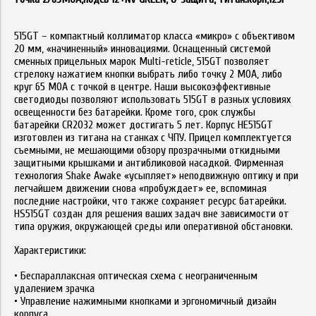
515GT – компактный коллиматор класса «микро» с объективом
20 мм, «начиненный» инновациями. Оснащенный системой
сменных прицельных марок Multi-reticle, 515GT позволяет
стрелоку нажатием кнопки выбрать либо точку 2 MOA, либо
круг 65 MOA с точкой в центре. Наши высокоэффективные
светодиоды позволяют использовать 515GT в разных условиях
освещенности без батарейки. Кроме того, срок службы
батарейки CR2032 может достигать 5 лет. Корпус HE515GT
изготовлен из титана на станках с ЧПУ. Прицел комплектуется
съемными, не мешающими обзору прозрачными откидными
защитными крышками и антибликовой насадкой. Фирменная
технология Shake Awake «усыпляет» неподвижную оптику и при
легчайшем движении снова «пробуждает» ее, вспоминая
последние настройки, что также сохраняет ресурс батарейки.
HS515GT создан для решения ваших задач вне зависимости от
типа оружия, окружающей среды или оперативной обстановки.
Характеристики:
• Беспараллаксная оптическая схема с неограниченным
удалением зрачка
• Управление нажимными кнопками и эргономичный дизайн
корпуса