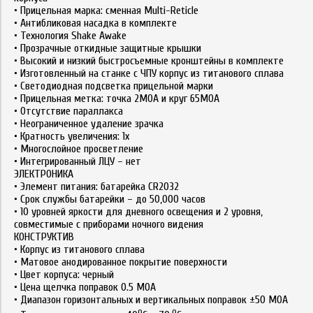
• Прицельная марка: сменная Multi-Reticle
• Антибликовая насадка в комплекте
• Технология Shake Awake
• Прозрачные откидные защитные крышки
• Высокий и низкий быстросъемные кронштейны в комплекте
• Изготовленный на станке с ЧПУ корпус из титанового сплава
• Светодиодная подсветка прицельной марки
• Прицельная метка: точка 2MOA и круг 65MOA
• Отсутствие параллакса
• Неограниченное удаление зрачка
• Кратность увеличения: 1x
• Многослойное просветление
• Интегрированный ЛЦУ – нет
ЭЛЕКТРОНИКА
• Элемент питания: батарейка CR2032
• Срок службы батарейки – до 50,000 часов
• 10 уровней яркости для дневного освещения и 2 уровня,
совместимые с приборами ночного видения
КОНСТРУКТИВ
• Корпус из титанового сплава
• Матовое анодированное покрытие поверхности
• Цвет корпуса: черный
• Цена щелчка поправок 0.5 МОА
• Диапазон горизонтальных и вертикальных поправок ±50 MOA
о
о