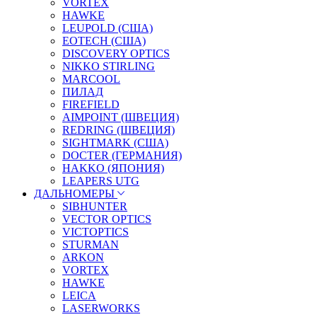
VORTEX
HAWKE
LEUPOLD (США)
EOTECH (США)
DISCOVERY OPTICS
NIKKO STIRLING
MARCOOL
ПИЛАД
FIREFIELD
AIMPOINT (ШВЕЦИЯ)
REDRING (ШВЕЦИЯ)
SIGHTMARK (США)
DOCTER (ГЕРМАНИЯ)
HAKKO (ЯПОНИЯ)
LEAPERS UTG
ДАЛЬНОМЕРЫ
SIBHUNTER
VECTOR OPTICS
VICTOPTICS
STURMAN
ARKON
VORTEX
HAWKE
LEICA
LASERWORKS