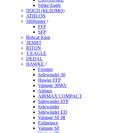
Strike Eagle
ПОСП (БЕЛОМО)
ATHLON
SibHunter
FFP
SFP
Bobcat King
ЗЕНИТ
RITON
T-EAGLE
DEDAL
HAWKE
Frontier
Sidewinder 30
Hawke FFP
Vantage 30WA
Airmax
AIRMAX COMPACT
Sidewinder FFP
Sidewinder
Sidewinder ED
Vantage SF IR
Endurance
Vantage SF