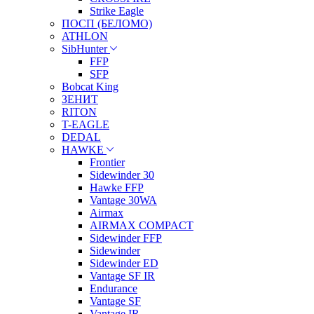
Strike Eagle
ПОСП (БЕЛОМО)
ATHLON
SibHunter
FFP
SFP
Bobcat King
ЗЕНИТ
RITON
T-EAGLE
DEDAL
HAWKE
Frontier
Sidewinder 30
Hawke FFP
Vantage 30WA
Airmax
AIRMAX COMPACT
Sidewinder FFP
Sidewinder
Sidewinder ED
Vantage SF IR
Endurance
Vantage SF
Vantage IR