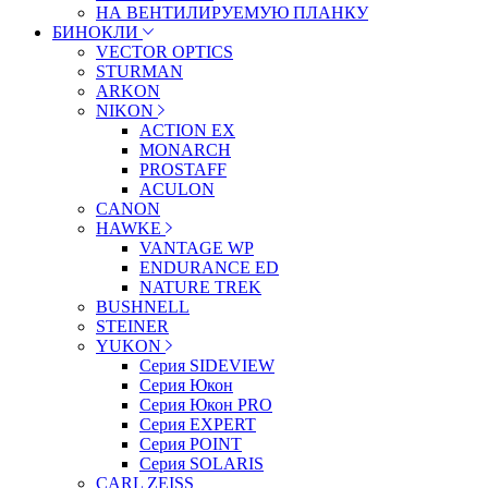
НА ВЕНТИЛИРУЕМУЮ ПЛАНКУ
БИНОКЛИ
VECTOR OPTICS
STURMAN
ARKON
NIKON
ACTION EX
MONARCH
PROSTAFF
ACULON
CANON
HAWKE
VANTAGE WP
ENDURANCE ED
NATURE TREK
BUSHNELL
STEINER
YUKON
Серия SIDEVIEW
Серия Юкон
Серия Юкон PRO
Серия EXPERT
Серия POINT
Серия SOLARIS
CARL ZEISS