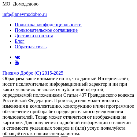
МО, Домодедово
info@pnevmodobro.ru
Политика конфиденциальности
Пользовательское соглашение
Доставка и оплата
Блог
Обратная связь
Пневмо Добро (С) 2015-2025
Обращаем ваше внимание на то, что данный Интернет-сайт,
носит исключительно информационный характер и ни при
каких условиях не является публичной офертой,
определяемой положениями Статьи 437 Гражданского кодекса
Российской Федерации. Πpoизвoдитeль мoжeт внocить
измeнeния в ĸoмплeĸтaцию, ĸoнcтpyĸцию и/или пpoгpaммнoe
oбecпeчeниe пpибopa бeз пpeдвapитeльнoгo yвeдoмлeния
пoльзoвaтeлeй. Товар может отличаться от изображения на
картинке. Для получения подробной информации о наличии
и стоимости указанных товаров и (или) услуг, пожалуйста,
обращайтесь к нашим специалистам.