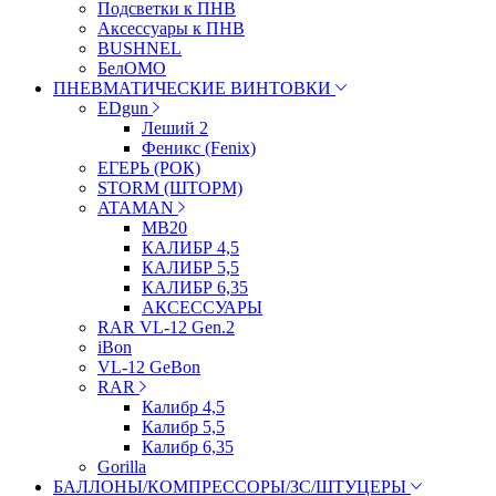
Подсветки к ПНВ
Аксессуары к ПНВ
BUSHNEL
БелОМО
ПНЕВМАТИЧЕСКИЕ ВИНТОВКИ
EDgun
Леший 2
Феникс (Fenix)
ЕГЕРЬ (РОК)
STORM (ШТОРМ)
ATAMAN
МВ20
КАЛИБР 4,5
КАЛИБР 5,5
КАЛИБР 6,35
АКСЕССУАРЫ
RAR VL-12 Gen.2
iBon
VL-12 GeBon
RAR
Калибр 4,5
Калибр 5,5
Калибр 6,35
Gorilla
БАЛЛОНЫ/КОМПРЕССОРЫ/ЗС/ШТУЦЕРЫ