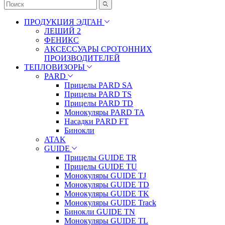
ПРОДУКЦИЯ ЭДГАН
ЛЕШИЙ 2
ФЕНИКС
АКСЕССУАРЫ СРОТОННИХ
ПРОИЗВОДИТЕЛЕЙ
ТЕПЛОВИЗОРЫ
PARD
Прицелы PARD SA
Прицелы PARD TS
Прицелы PARD TD
Монокуляры PARD TA
Насадки PARD FT
Бинокли
ATAK
GUIDE
Прицелы GUIDE TR
Прицелы GUIDE TU
Монокуляры GUIDE TJ
Монокуляры GUIDE TD
Монокуляры GUIDE TK
Монокуляры GUIDE Track
Бинокли GUIDE TN
Монокуляры GUIDE TL