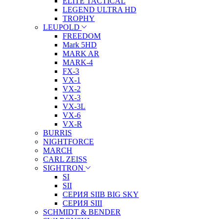
ELITE TACTICAL
LEGEND ULTRA HD
TROPHY
LEUPOLD
FREEDOM
Mark 5HD
MARK AR
MARK-4
FX-3
VX-1
VX-2
VX-3
VX-3L
VX-6
VX-R
BURRIS
NIGHTFORCE
MARCH
CARL ZEISS
SIGHTRON
SI
SII
СЕРИЯ SIIB BIG SKY
СЕРИЯ SIII
SCHMIDT & BENDER