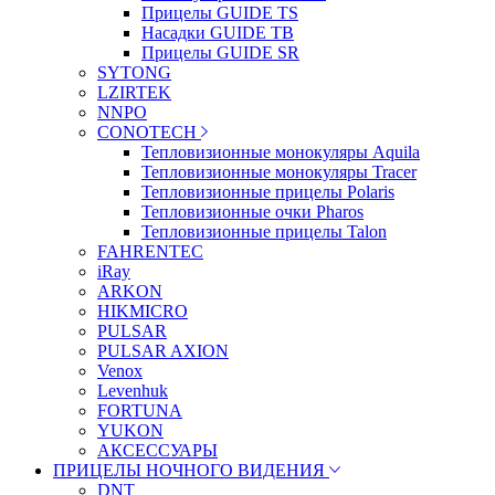
Прицелы GUIDE TS
Насадки GUIDE TB
Прицелы GUIDE SR
SYTONG
LZIRTEK
NNPO
CONOTECH
Тепловизионные монокуляры Aquila
Тепловизионные монокуляры Tracer
Тепловизионные прицелы Polaris
Тепловизионные очки Pharos
Тепловизионные прицелы Talon
FAHRENTEC
iRay
ARKON
HIKMICRO
PULSAR
PULSAR AXION
Venox
Levenhuk
FORTUNA
YUKON
АКСЕССУАРЫ
ПРИЦЕЛЫ НОЧНОГО ВИДЕНИЯ
DNT