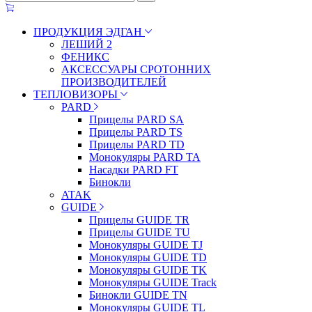
ПРОДУКЦИЯ ЭДГАН
ЛЕШИЙ 2
ФЕНИКС
АКСЕССУАРЫ СРОТОННИХ
ПРОИЗВОДИТЕЛЕЙ
ТЕПЛОВИЗОРЫ
PARD
Прицелы PARD SA
Прицелы PARD TS
Прицелы PARD TD
Монокуляры PARD TA
Насадки PARD FT
Бинокли
ATAK
GUIDE
Прицелы GUIDE TR
Прицелы GUIDE TU
Монокуляры GUIDE TJ
Монокуляры GUIDE TD
Монокуляры GUIDE TK
Монокуляры GUIDE Track
Бинокли GUIDE TN
Монокуляры GUIDE TL