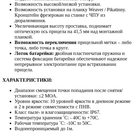
Возможность высокой/низкой установки.
Возможность установки на планку Weaver / Pikatinny.
Кронштейн фрезерован на станке с ЧПУ из
дюралюминия.
Увеличивающая высоту проставка, поднимает
оптическую ось прицела на 41,5 мм над монтажной
планкой.
Возможность переключения
прицельной метки – либо
точка, либо точка в круге.
Лоток батарейки: д
войная пластинчатая пружина и
система фиксации батарейки обеспечивают надежное
непрерывное электропитание при встряхивании
прицела.
ХАРАКТЕРИСТИКИ:
Диапазон смещения точки попадания после снятия/
установки: ≤2 МОА.
Уровни яркости: 10 уровней яркости в дневном режиме
и 2 в режиме совместимости с ПНВ.
Класс пыле- и влагозащищенности: IP67.
Температура хранения ˚С: - 40C to +70C.
Рабочая температура ˚С: -10C to 50C.
Водонепроницаемый до 1м.