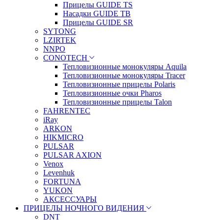
Прицелы GUIDE TS
Насадки GUIDE TB
Прицелы GUIDE SR
SYTONG
LZIRTEK
NNPO
CONOTECH
Тепловизионные монокуляры Aquila
Тепловизионные монокуляры Tracer
Тепловизионные прицелы Polaris
Тепловизионные очки Pharos
Тепловизионные прицелы Talon
FAHRENTEC
iRay
ARKON
HIKMICRO
PULSAR
PULSAR AXION
Venox
Levenhuk
FORTUNA
YUKON
АКСЕССУАРЫ
ПРИЦЕЛЫ НОЧНОГО ВИДЕНИЯ
DNT