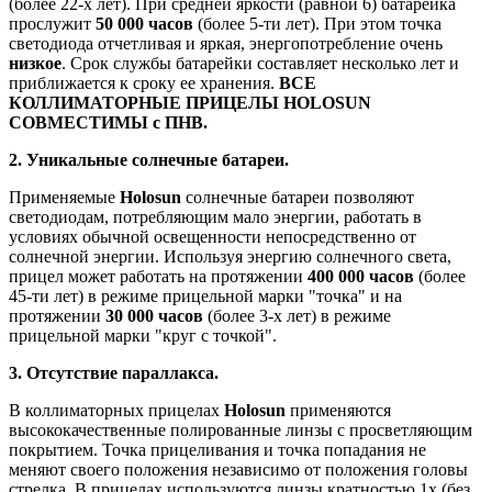
(более 22-х лет). При средней яркости (равной 6) батарейка
прослужит
50 000 часов
(более 5-ти лет). При этом точка
светодиода отчетливая и яркая, энергопотребление очень
низкое
. Срок службы батарейки составляет несколько лет и
приближается к сроку ее хранения.
ВСЕ
КОЛЛИМАТОРНЫЕ ПРИЦЕЛЫ
HOLOSUN
СОВМЕСТИМЫ с ПНВ.
2. Уникальные солнечные батареи.
Применяемые
Holosun
солнечные батареи позволяют
светодиодам, потребляющим мало энергии, работать в
условиях обычной освещенности непосредственно от
солнечной энергии. Используя энергию солнечного света,
прицел может работать на протяжении
400 000 часов
(более
45-ти лет) в режиме прицельной марки "точка" и на
протяжении
30 000 часов
(более 3-х лет) в режиме
прицельной марки "круг с точкой".
3. Отсутствие параллакса.
В коллиматорных прицелах
Holosun
применяются
высококачественные полированные линзы с просветляющим
покрытием. Точка прицеливания и точка попадания не
меняют своего положения независимо от положения головы
стрелка. В прицелах используются линзы кратностью 1х (без