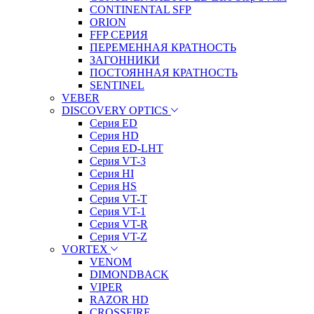
CONTINENTAL SFP
ORION
FFP СЕРИЯ
ПЕРЕМЕННАЯ КРАТНОСТЬ
ЗАГОННИКИ
ПОСТОЯННАЯ КРАТНОСТЬ
SENTINEL
VEBER
DISCOVERY OPTICS
Серия ED
Серия HD
Серия ED-LHT
Серия VT-3
Серия HI
Серия HS
Серия VT-T
Серия VT-1
Серия VT-R
Серия VT-Z
VORTEX
VENOM
DIMONDBACK
VIPER
RAZOR HD
CROSSFIRE