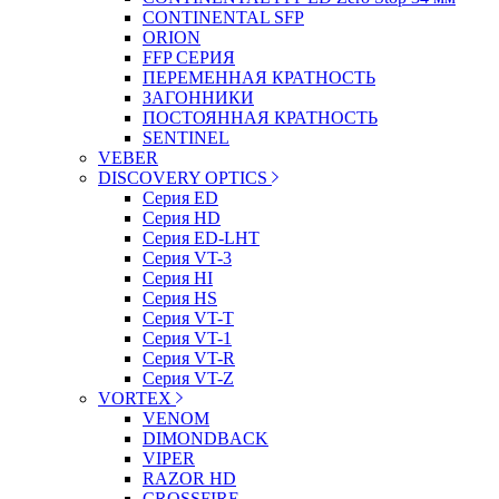
CONTINENTAL SFP
ORION
FFP СЕРИЯ
ПЕРЕМЕННАЯ КРАТНОСТЬ
ЗАГОННИКИ
ПОСТОЯННАЯ КРАТНОСТЬ
SENTINEL
VEBER
DISCOVERY OPTICS
Серия ED
Серия HD
Серия ED-LHT
Серия VT-3
Серия HI
Серия HS
Серия VT-T
Серия VT-1
Серия VT-R
Серия VT-Z
VORTEX
VENOM
DIMONDBACK
VIPER
RAZOR HD
CROSSFIRE