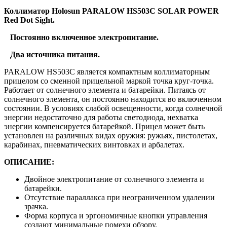
Коллиматор
Holosun PARALOW HS503
С
SOLAR POWER
Red Dot Sight.
Постоянно включенное электропитание.
Два источника питания.
PARALOW HS503C является компактным коллиматорным
прицелом со сменной прицельной маркой точка круг-точка.
Работает от солнечного элемента и батарейки. Питаясь от
солнечного элемента, он постоянно находится во включенном
состоянии. В условиях слабой освещенности, когда солнечной
энергии недостаточно для работы светодиода, нехватка
энергии компенсируется батарейкой. Прицел может быть
установлен на различных видах оружия: ружьях, пистолетах,
карабинах, пневматических винтовках и арбалетах.
ОПИСАНИЕ:
Двойное электропитание от солнечного элемента и
батарейки.
Отсутствие параллакса при неограниченном удалении
зрачка.
Форма корпуса и эргономичные кнопки управления
создают минимальные помехи обзору.