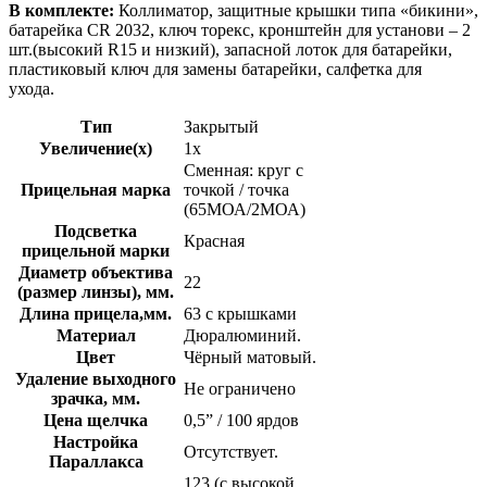
В комплекте:
Коллиматор, защитные крышки типа «бикини»,
батарейка CR 2032, ключ торекс, кронштейн для установи – 2
шт.(высокий R15 и низкий), запасной лоток для батарейки,
пластиковый ключ для замены батарейки, салфетка для
ухода.
Тип
Закрытый
Увеличение(x)
1х
Сменная: круг с
Прицельная марка
точкой / точка
(65МОА/2МОА)
Подсветка
Красная
прицельной марки
Диаметр объектива
22
(размер линзы), мм.
Длина прицела,мм.
63 с крышками
Материал
Дюралюминий.
Цвет
Чёрный матовый.
Удаление выходного
Не ограничено
зрачка, мм.
Цена щелчка
0,5” / 100 ярдов
Настройка
Отсутствует.
Параллакса
123 (с высокой