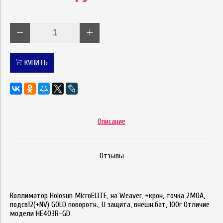
КУПИТЬ
Описание
Отзывы
Коллиматор Holosun MicroELITE, на Weaver, +крон, точка 2MOA,
подсв12(+NV) GOLD поворотн., U защита, внешн.бат, 100г Oтличиe
мoдeли НE403R-GD