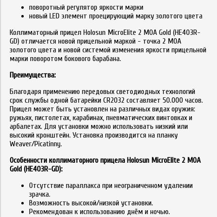
поворотный регулятор яркости марки
нoвый LЕD элeмeнт проецирующий марку золотого цвета
Коллиматорный прицел Holosun MicroElite 2 MOA Gold (HE403R-
GD) отличается новой прицельной маркой - точка 2 МОА
золотого цвета и новой системой изменения яркости прицельной
марки поворотом бокового барабана.
Преимущества:
Благодаря применению передовых светодиодных технологий
срок службы одной батарейки CR2032 составляет 50.000 часов.
Прицел может быть установлен на различных видах оружия:
ружьях, пистолетах, карабинах, пневматических винтовках и
арбалетах. Для установки можно использовать низкий или
высокий кронштейн. Установка производится на планку
Weaver/Picatinny.
Особенности коллиматорного прицела Holosun MicroElite 2 MOA
Gold (HE403R-GD):
Отсутствие параллакса при неограниченном удалении
зрачка.
Возможность высокой/низкой установки.
Рекомендован к использованию днём и ночью.