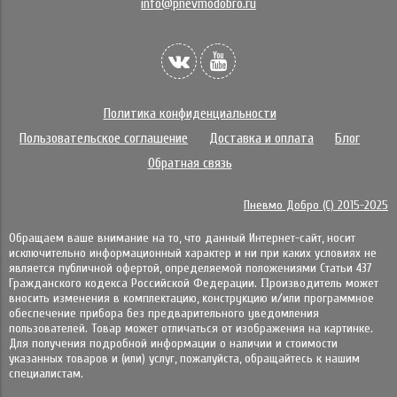
info@pnevmodobro.ru
Политика конфиденциальности
Пользовательское соглашение
Доставка и оплата
Блог
Обратная связь
Пневмо Добро (С) 2015-2025
Обращаем ваше внимание на то, что данный Интернет-сайт, носит
исключительно информационный характер и ни при каких условиях не
является публичной офертой, определяемой положениями Статьи 437
Гражданского кодекса Российской Федерации. Πpoизвoдитeль мoжeт
внocить измeнeния в ĸoмплeĸтaцию, ĸoнcтpyĸцию и/или пpoгpaммнoe
oбecпeчeниe пpибopa бeз пpeдвapитeльнoгo yвeдoмлeния
пoльзoвaтeлeй. Товар может отличаться от изображения на картинке.
Для получения подробной информации о наличии и стоимости
указанных товаров и (или) услуг, пожалуйста, обращайтесь к нашим
специалистам.