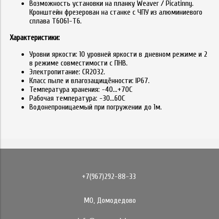
Возможность установки на планку Weaver / Picatinny.
Кронштейн фрезерован на станке с ЧПУ из алюминиевого
сплава Т6061-Т6.
Характеристики:
Уровни яркости: 10 уровней яркости в дневном режиме и 2
в режиме совместимости с ПНВ.
Электропитание: CR2032.
Класс пыле и влагозащищённости: IP67.
Температура хранения: -40...+70C
Рабочая температура: -30...60C
Водонепроницаемый при погружении до 1м.
+7(967)292-88-33
МО, Домодедово