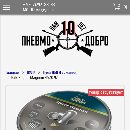
+7(967)292-88-33
(
0
)
МО, Домодедово
Главная
ПУЛИ
Пули H&N (Германия)
H&N Sniper Magnum 4,5/0,97
товар отсутствует