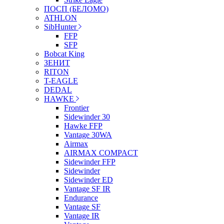
ПОСП (БЕЛОМО)
ATHLON
SibHunter
FFP
SFP
Bobcat King
ЗЕНИТ
RITON
T-EAGLE
DEDAL
HAWKE
Frontier
Sidewinder 30
Hawke FFP
Vantage 30WA
Airmax
AIRMAX COMPACT
Sidewinder FFP
Sidewinder
Sidewinder ED
Vantage SF IR
Endurance
Vantage SF
Vantage IR