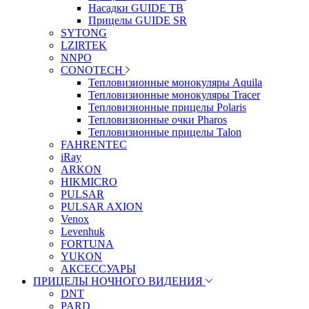
Насадки GUIDE TB
Прицелы GUIDE SR
SYTONG
LZIRTEK
NNPO
CONOTECH
Тепловизионные монокуляры Aquila
Тепловизионные монокуляры Tracer
Тепловизионные прицелы Polaris
Тепловизионные очки Pharos
Тепловизионные прицелы Talon
FAHRENTEC
iRay
ARKON
HIKMICRO
PULSAR
PULSAR AXION
Venox
Levenhuk
FORTUNA
YUKON
АКСЕССУАРЫ
ПРИЦЕЛЫ НОЧНОГО ВИДЕНИЯ
DNT
PARD