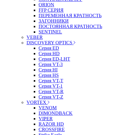
ORION
FFP СЕРИЯ
ПЕРЕМЕННАЯ КРАТНОСТЬ
ЗАГОННИКИ
ПОСТОЯННАЯ КРАТНОСТЬ
SENTINEL
VEBER
DISCOVERY OPTICS
Серия ED
Серия HD
Серия ED-LHT
Серия VT-3
Серия HI
Серия HS
Серия VT-T
Серия VT-1
Серия VT-R
Серия VT-Z
VORTEX
VENOM
DIMONDBACK
VIPER
RAZOR HD
CROSSFIRE
Strike Eagle