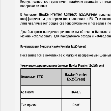
Корпус полностью герметичен, надёжно защищён от вод
поверхности линз.
В бинокле
Hawke Premier Compact 12x25(Green)
исполь
коэффициентом дисперсии (по сравнению с BK-7) и позв
линз увеличивает общее светопропускание и позволяет по
Для быстрого наведения резкости на объект в бинокле 
можно использовать для панорамного обзора и наблюден
Комплектация бинокля Hawke Premier 12x25(Green)
Поставляется в комплекте с мягким неопреновым шейным
Технические характеристики бинокля Hawke Premier 12x25(Green)
Hawke Premier
Основные ТТХ
12x25(Green)
Артикул
HA4135
Тип призм
Roof