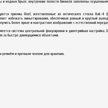
ы и водных брызг, внутренние полости бинокля заполнены осушенным
зуются призмы Roof, изготовленные из оптического стекла Bak-4 (
оляет избежать виньетирования, обеспечивая ровный и круглый выхо
лучить более яркое и контрастное изображение с естественной переда
имеется система центральной фокусировки и диоптрийная настройка. 
ия за быстро движущимися объектами.
 ремнём и прочным чехлом для хранения.