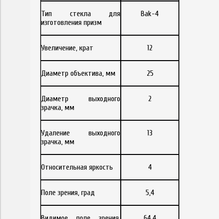
Тип стекла для
Bak-4
изготовления призм
Увеличение, крат
12
Диаметр объектива, мм
25
Диаметр выходного
2
зрачка, мм
Удаление выходного
13
зрачка, мм
Относительная яркость
4
Поле зрения, град
5,4
Видимое поле зрения,
64,4