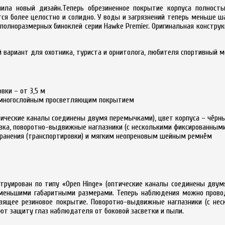
чила новый дизайн.Теперь обрезиненное покрытие корпуса полность
я более целостно и солидно. У воды и загрязнений теперь меньше ша
полноразмерных биноклей серии Hawke Premier. Оригинальная конструк
 вариант для охотника, туриста и орнитолога, любителя спортивный 
вки – от 3,5 м
 с многослойным просветляющим покрытием
птические каналы соединены двумя перемычками), цвет корпуса – чёрн
овка, поворотно-выдвижные наглазники (с несколькими фиксированным
хранения (транспортировки) и мягким неопреновым шейным ремнём
струирован по типу «Open Hinge» (оптические каналы соединены дв
с меньшими габаритными размерами. Теперь наблюдения можно пров
ьзящее резиновое покрытие. Поворотно-выдвижные наглазники (с не
ют защиту глаз наблюдателя от боковой засветки и пыли.