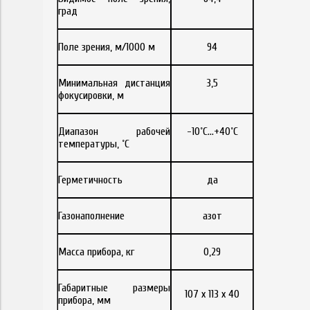
град
Поле зрения, м/1000 м
94
Минимальная дистанция
3,5
фокусировки, м
Диапазон рабочей
-10˚С…+40˚С
температуры, ˚С
Герметичность
да
Газонаполнение
азот
Масса прибора, кг
0,29
Габаритные размеры
107 x 113 x 40
прибора, мм