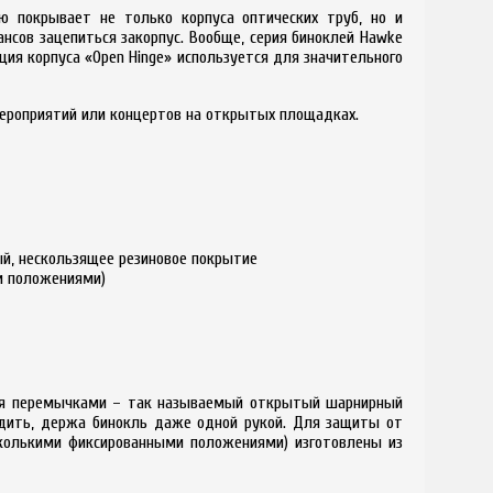
ю покрывает не только корпуса оптических труб, но и
нсов зацепиться закорпус. Вообще, серия биноклей Hawke
ция корпуса «Open Hinge» используется для значительного
мероприятий или концертов на открытых площадках.
ый, нескользящее резиновое покрытие
и положениями)
умя перемычками – так называемый открытый шарнирный
одить, держа бинокль даже одной рукой. Для защиты от
сколькими фиксированными положениями) изготовлены из