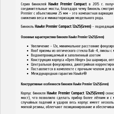
Серия биноклей
Hawke Premier Compact
в 2015 г. полу
соединительные мосты, благодаря чему бинокль смотритс
Premier с объективами 25 мм – это компактная вариация 
снижения веса и миниатюризации модельного ряда.
Бинокль
Hawke Premier Compact 12x25(Green)
– подходящий
Основные характеристики бинокля Hawke Premier 12x25(Green)
Увеличение – 12х, минимальное расстояние фокусиро
Roof призмы из оптического стекла Bak-4, линзы
Водонепроницаемый и заполненный азотом
Конструкция корпуса «Open Hinge» (на шарнирах, о
Центральная фокусировка, диоптрийная корректир
Поставляется в комплекте с прочным чехлом для 
Международная гарантия Hawke®
Конструктивные особенности бинокля Hawke Premier 12x25(Green)
Корпус бинокля
Hawke Premier Compact 12x25(Green)
скон
мост), что позволило сделать прибор более лёгким и 
случайных падений и ударов весь корпус имеет нескол
мягкой резины, облегчают позиционирование и обеспечива